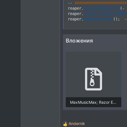
--
#######################
reaper
.
PreventUIRefresh
(
-
1
reaper
.
TrackList_AdjustWin
reaper
.
UpdateArrange
(
)
;
-
Вложения
MaxMusicMax; Razor Edit; Fast Mode.zip
881 байт · Просмотры: 260
Andernik
Р