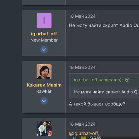
е
а
18 Май 2024
к
I
ц
Не могу найти скрипт Audio Qu
и
iq.urbat-off
и
New Member
:
11 Авг 2011
24
0
18 Май 2024
1
65
iq.urbat-off написал(а):
Kokarev Maxim
Rawker
Не могу найти скрипт Audio Qu
13 Май 2007
А такой бывает вообще?
6.543
6.437
113
18 Май 2024
46
@iq.urbat-off
,
Барнаул