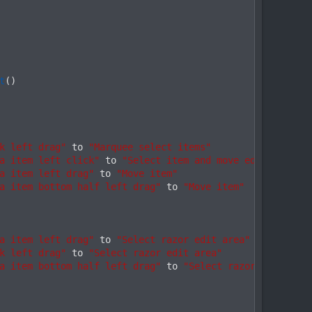
t
(
)
k left drag"
 to 
"Marquee select items"
a item left click"
 to 
"Select item and move edit cursor"
a item left drag"
 to 
"Move item"
a item bottom half left drag"
 to 
"Move item"
a item left drag"
 to 
"Select razor edit area"
k left drag"
 to 
"Select razor edit area"
a item bottom half left drag"
 to 
"Select razor edit area