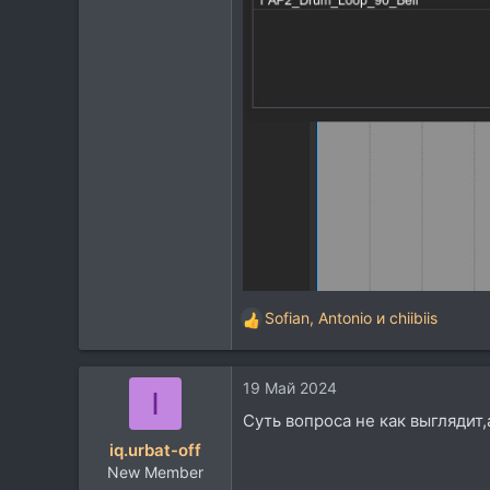
Sofian
,
Antonio
и
chiibiis
Р
е
а
19 Май 2024
к
I
ц
Суть вопроса не как выглядит,а
и
iq.urbat-off
и
New Member
: