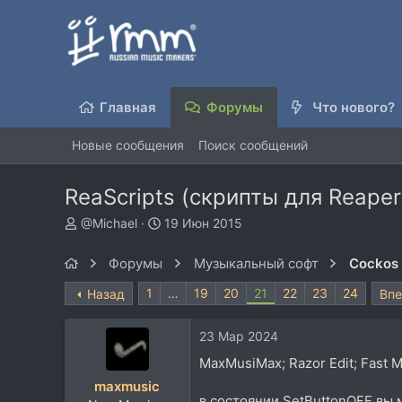
Главная
Форумы
Что нового?
Новые сообщения
Поиск сообщений
ReaScripts (скрипты для Reaper
А
Д
@Michael
19 Июн 2015
в
а
т
т
Форумы
Музыкальный софт
Cockos
о
а
р
н
1
…
19
20
21
22
23
24
Назад
Вп
т
а
е
ч
23 Мар 2024
м
а
ы
л
MaxMusiMax; Razor Edit; Fast 
а
maxmusic
в состоянии SetButtonOFF вы