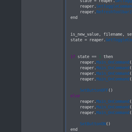
    state 
=
 reaper
.
GetTogg
    reaper
.
SetToggleComman
    reaper
.
RefreshToolbar2
end

is_new_value
,
 filename
,
 se
state 
=
 reaper
.
GetToggleCo
if
 state 
==
1
 then

    reaper
.
Main_OnCommand
(
    reaper
.
Main_OnCommand
(
    reaper
.
Main_OnCommand
(
    reaper
.
Main_OnCommand
(
SetButtonOFF
(
)
else
    reaper
.
Main_OnCommand
(
    reaper
.
Main_OnCommand
(
    reaper
.
Main_OnCommand
(
SetButtonON
(
)