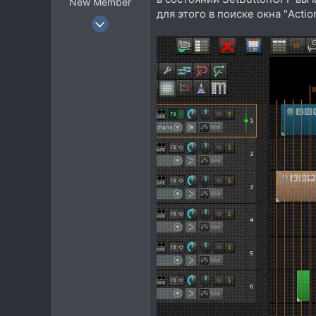
New Member
для этого в поиске окна "Actio
10 Дек 2008
27
20
3