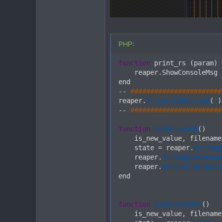
PHP:
function
 print_rs 
(
param
)
    reaper
.
ShowConsoleMsg 
--
#######################
reaper
.
PreventUIRefresh
(
1
)
--
#######################
function
SetButtonON
(
)
    is_new_value
,
 filename
    state 
=
 reaper
.
GetTogg
    reaper
.
SetToggleComman
    reaper
.
RefreshToolbar2
end

function
SetButtonOFF
(
)
    is_new_value
,
 filename