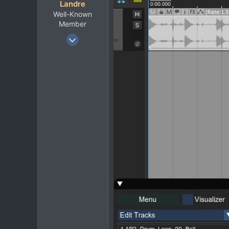
Landre
recording-studio.ru
Well-Known
Member
20 Авг 2007
2.337
1.639
113
54
Ростов-на-Дону
soundcloud.com