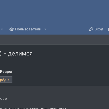
Пользователи
Вход
) - делимся
 Reaper
ерёд
Mode
 можете вставить свои модификаторы