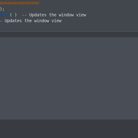
################
)
;
dows
(
0
)
--
 Updates the window view

-
 Updates the window view