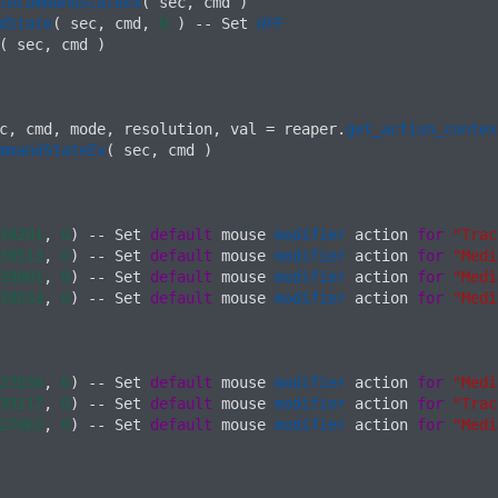
leCommandStateEx
(
 sec
,
 cmd 
)
dState
(
 sec
,
 cmd
,
0
)
--
 Set 
OFF
(
 sec
,
 cmd 
)
c
,
 cmd
,
 mode
,
 resolution
,
 val 
=
 reaper
.
get_action_contex
mmandStateEx
(
 sec
,
 cmd 
)
39201
,
0
)
--
 Set 
default
 mouse 
modifier
 action 
for
"Trac
39513
,
0
)
--
 Set 
default
 mouse 
modifier
 action 
for
"Medi
39001
,
0
)
--
 Set 
default
 mouse 
modifier
 action 
for
"Medi
39033
,
0
)
--
 Set 
default
 mouse 
modifier
 action 
for
"Medi
27030
,
0
)
--
 Set 
default
 mouse 
modifier
 action 
for
"Medi
39217
,
0
)
--
 Set 
default
 mouse 
modifier
 action 
for
"Trac
27062
,
0
)
--
 Set 
default
 mouse 
modifier
 action 
for
"Medi