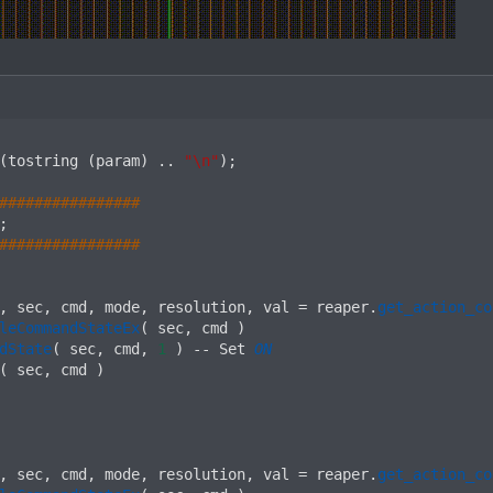
(
tostring 
(
param
)
.
.
"\n"
)
;
################
;
################
,
 sec
,
 cmd
,
 mode
,
 resolution
,
 val 
=
 reaper
.
get_action_co
leCommandStateEx
(
 sec
,
 cmd 
)
dState
(
 sec
,
 cmd
,
1
)
--
 Set 
ON
(
 sec
,
 cmd 
)
,
 sec
,
 cmd
,
 mode
,
 resolution
,
 val 
=
 reaper
.
get_action_co