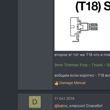
второе эт тот же T18 что и пл
9mm Trimmer Pots – Thonk – DI
вобщем если коротко - T18 во
Damage Manual
Р
е
а
11 Окт 2019
к
D
ц
@baloo
, классно! Спасибо!
и