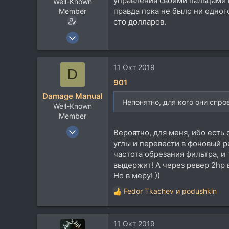
управления своими пальцами по
Well-Known
правда пока не было ни одног
Member
сто долларов.
20 Июн 2008
1.551
889
11 Окт 2019
D
113
901
Тула
Damage Manual
Непонятно, для кого они спро
Well-Known
Member
21 Июн 2010
Вероятно, для меня, ибо есть 
313
углы и перевести в фоновый р
частота обрезания фильтра, и т
473
выдержит! А через ревер 2hp 
63
Но в меру! ))
Питер
Fedor Tkachev
и
podushkin
Р
е
а
11 Окт 2019
к