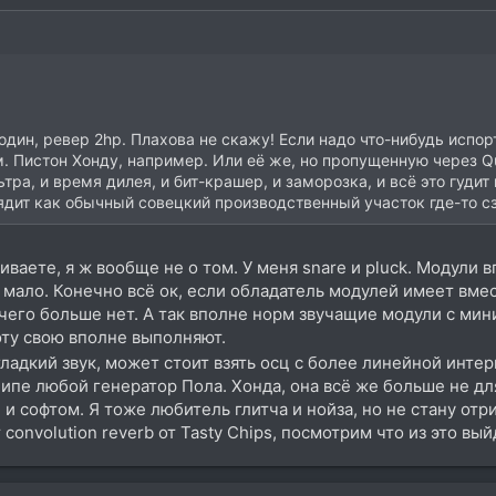
 один, ревер 2hp. Плахова не скажу! Если надо что-нибудь испор
 Пистон Хонду, например. Или её же, но пропущенную через Qu-B
тра, и время дилея, и бит-крашер, и заморозка, и всё это гудит 
ядит как обычный совецкий производственный участок где-то сза
ваете, я ж вообще не о том. У меня snare и pluсk. Модули 
о мало. Конечно всё ок, если обладатель модулей имеет вме
ичего больше нет. А так вполне норм звучащие модули с м
оту свою вполне выполняют.
гладкий звук, может стоит взять осц с более линейной инт
пе любой генератор Пола. Хонда, она всё же больше не для 
и софтом. Я тоже любитель глитча и нойза, но не стану отри
convolution reverb от Tasty Chips, посмотрим что из это вы