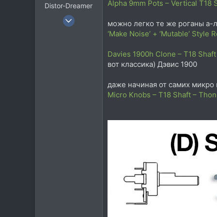
Alpha 9mm Pots – Vertical T18 
Distor-Dreamer
19 Июн 2011
можно легко те же роганы а-л
10.255
‘Make Noise’ + ‘Mutable’ Style
6.668
Davies 1900h Clone – T18 Shaft
113
вот классика) Дэвис 1900
Ekaterinburg
даже начиная от самих микро
Micro Knobs – T18 Shaft – Thon