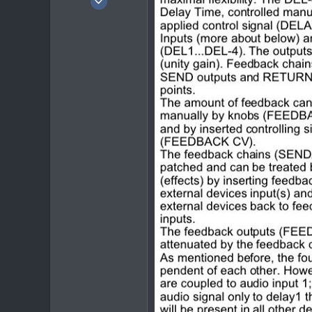
1.551
889
113
Тула