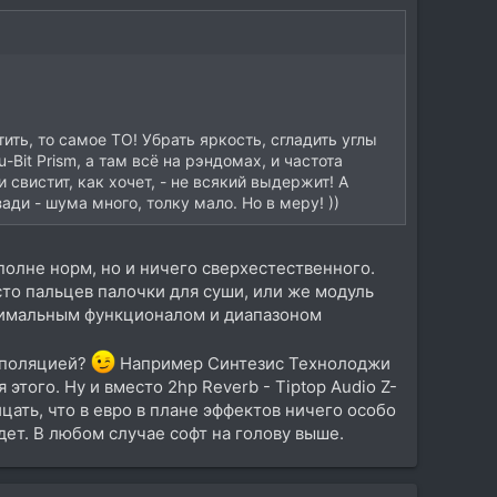
тить, то самое ТО! Убрать яркость, сгладить углы
it Prism, а там всё на рэндомах, и частота
и свистит, как хочет, - не всякий выдержит! А
ди - шума много, толку мало. Но в меру! ))
вполне норм, но и ничего сверхестественного.
сто пальцев палочки для суши, или же модуль
инимальным функционалом и диапазоном
ерполяцией?
Например Синтезис Технолоджи
этого. Ну и вместо 2hp Reverb - Tiptop Audio Z-
цать, что в евро в плане эффектов ничего особо
йдет. В любом случае софт на голову выше.