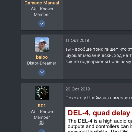
Damage Manual
и
Well-Known
:
Member
21 Июн 2010
313
473
11 Окт 2019
63
зы - вообще тонк пишет что э
Питер
шуршат механически, ход не то
baloo
как не подвержены большему 
Distor-Dreamer
19 Июн 2011
10.255
6.668
20 Окт 2019
113
Похоже у Цвеймана намечаетс
Ekaterinburg
901
Well-Known
Member
20 Июн 2008