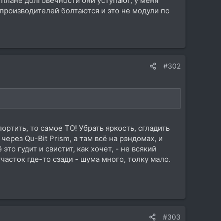
в плане долговечности они уступают, у меня
 производителей болтаются и это не модули по
#302
ортить, то самое ТО! Убрать яркость, сгладить
ерез Qu-Bit Prism, а там всё на рэндомах, и
это гудит и свистит, как хочет, - не всякий
асток где-то сзади - шума много, толку мало.
#303