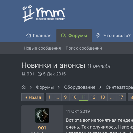
Главная
Форумы
Что нового?
Новые сообщения
Поиск сообщений
Новинки и анонсы
(1 онлайн
А
Д
901
5 Дек 2015
в
а
т
т
Форумы
Оборудование
Синтезаторы
о
а
р
н
1
…
9
10
11
12
13
…
17
Назад
В
т
а
е
ч
11 Окт 2019
м
а
ы
л
Вот эта вот непонятная тенден
а
очень. Так получилось. Непон
901