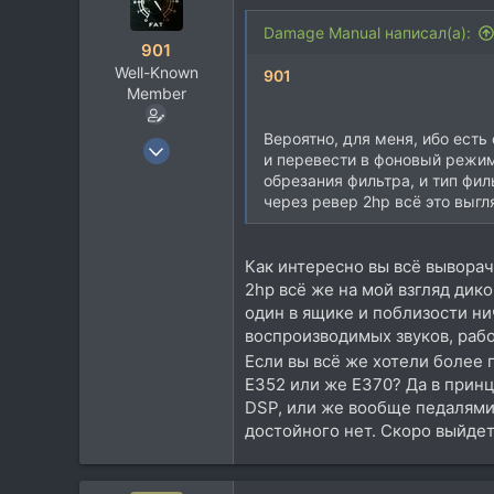
ц
и
Damage Manual написал(а):
901
и
Well-Known
:
901
Member
Вероятно, для меня, ибо есть
20 Июн 2008
и перевести в фоновый режим.
1.551
обрезания фильтра, и тип филь
889
через ревер 2hp всё это выгл
113
Тула
Как интересно вы всё выворачи
2hp всё же на мой взгляд дик
один в ящике и поблизости н
воспроизводимых звуков, раб
Если вы всё же хотели более 
Е352 или же Е370? Да в принци
DSP, или же вообще педалями 
достойного нет. Скоро выйдет 