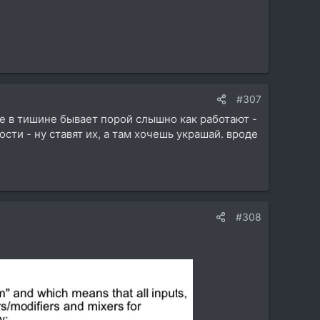
#307
ие в тишине бывает порой слышно как работают -
ости - ну ставят их, а там хочешь украшай. вроде
#308