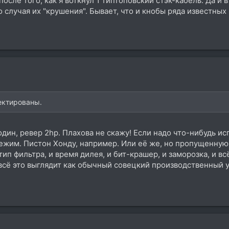
сле того, как я воткнул 1 типтоповский стэк-кабель. Да и 
о случая их "крушения". Бывает, что и кнобы ряда известных
ектированы.
один, ревер 2hp. Плахова не скажу! Если надо что-нибудь исп
ежим. Пистон Хонду, например. Или её же, но пропущенную ч
ип фильтра, и время дилея, и бит-крашер, и заморозка, и всё 
всё это выглядит как обычный совецкий производственный уч