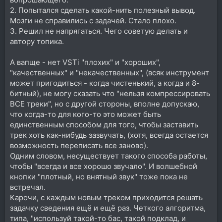
2. Попытался сделать какой-нить полезный вывод.
Мозги не справились с задачей. Стало плохо.
3. Решил не напрягаться. Чего советую делать и
автору топика.
А вапще - нет VSTi "плохих" и "хороших",
"качественных" и "некачественных", (всяк инструмент
может пригодиться - когда чистенький, а когда и 8-
битный), не могу сказать что "нельзя компрессировать
ВСЕ треки", но с другой стороны, вполне допускаю,
что когда-то для кого-то это может быть
единственным способом для того, чтобы заставить
трек хоть как-нибудь зазвучать, (хотя, всегда остается
возможность переписать все заново).
Одним словом, несуществует такого способа работы,
чтобы "всегда и все хорошо звучало". И волшебной
кнопки "плотный, но внятный звук" тоже пока не
встречал.
Карочи, с каждым новым треком приходится решать
задачку сведения ещё и ещё раз. Четкого алгоритма,
типа, "используй такой-то бас, такой подклад, и