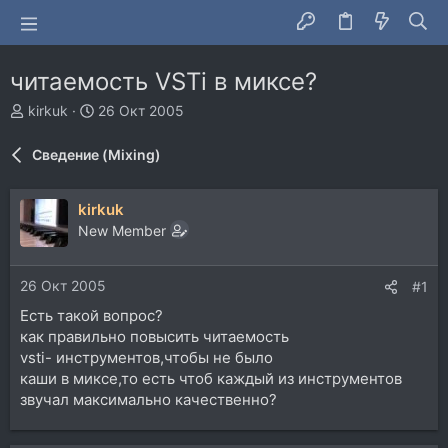
читаемость VSTi в миксе?
А
Д
kirkuk
26 Окт 2005
в
а
т
т
Сведение (Mixing)
о
а
р
н
т
а
kirkuk
е
ч
New Member
м
а
ы
л
а
26 Окт 2005
#1
Есть такой вопрос?
как правильно повысить читаемость
vsti- инструментов,чтобы не было
каши в миксе,то есть чтоб каждый из инструментов
звучал максимально качественно?