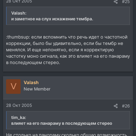
28 Окт 2005
#25
Valash:
и заметное на слух искажение тембра.
:thumbsup: если вспомнить что речь идет о частотной
коррекции, было бы удивительно, если бы тембр не
менялся. И еще непонятно, если я корректирую
частотку моно сигнала, как это влияет на его панараму
в последующем стерео.
Valash
V
New Member
28 Окт 2005
#26
tim_ka:
влияет на его панараму в последующем стерео
Не столько на панораму,сколько общую возможность