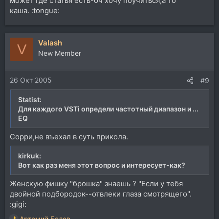
может где статья есть-оч хочу поучиться,а то
каша. :tongue:
Valash
V
New Member
26 Окт 2005
#9
Statist:
Для каждого VSTi определи частотный диапазон и ...
EQ
Сорри,не въехал в суть прикола.
kirkuk:
Вот как раз меня этот вопрос и интересует-как?
Женскую фишку "брошка" знаешь ? "Если у тебя
двойной подбородок--отвлеки глаза смотрящего".
:gigi:
Артемий Белов