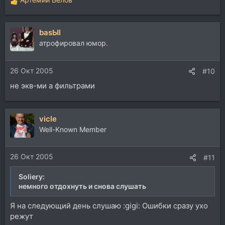
Р
е
а
basЫl
к
ц
атрофировал юмор.
и
и
26 Окт 2005
:
#10
не экв-ми а фильтрами
vicle
Well-Known Member
26 Окт 2005
#11
Soliery:
немного отдохнуть и снова слушать
Я на следующий день слушаю :gigi: Ошибки сразу ухо
режут