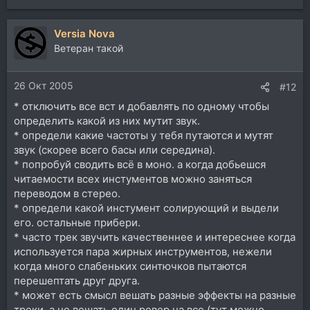
Versia Nova
Ветеран такой
26 Окт 2005
#12
* отключить все вст и добавлять по одному чтобы
определить какой из них мутит звук.
* определи какие частоты у тебя путаются и мутят
звук (скорее всего басы или середина).
* попробуй сводить всё в моно. а когда добьешся
читаемости всех инстументов можно заняться
переводом в стерео.
* определи какой инстумент солирующий и выдели
его. остальные прибери.
* часто трек звучить качественнее и интереснее когда
используется пара жирных инструментов, нежели
когда много слабеньких синтючков пытаются
перешептать друг друга.
* может есть смысл вешать разные эффекты на разные
треки. а не вешать один ревер на все (тут можно