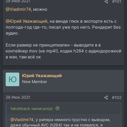
29 Июн 2021
#101
@Vladimir74
, можно
@Юрий Уважающий
, на винде глюк в экспорте есть с
полгода-год где-то, писал уже про него. Рендерит без
аудио.
Если размер не принципиален - выводите в в
контейнер mov (не mp4!), кодек h264 с аудиодорожкой
в wav, там всё ок
Юрий Уважающий
Ю
New Member
29 Июн 2021
#102
fakeitback написал(а):
@Vladimir74
, у рипера немного грустно с выводом,
даже обычный AVC (h264) так и не появился, я