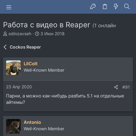
Работа с видео в Reaper
(1 онлайн
А
Д
odinzavseh
3 Июн 2018
в
а
т
т
Cockos Reaper
о
а
р
н
т
а
LilColt
е
ч
Well-Known Member
м
а
ы
л
а
23 Апр 2020
#91
Парни, а можно как-нибудь разбить 5.1 на отдельные
айтемы?
Antonio
Well-Known Member