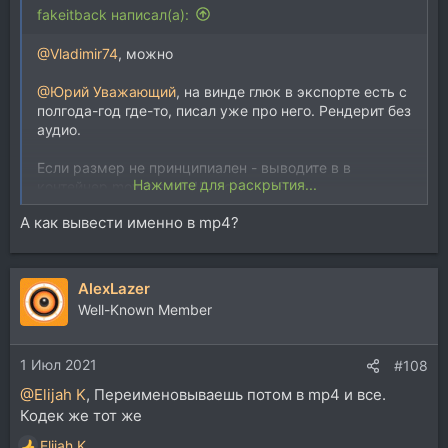
fakeitback написал(а):
@Vladimir74
, можно
@Юрий Уважающий
, на винде глюк в экспорте есть с
полгода-год где-то, писал уже про него. Рендерит без
аудио.
Если размер не принципиален - выводите в в
Нажмите для раскрытия...
контейнер mov (не mp4!), кодек h264 с
аудиодорожкой в wav, там всё ок
А как вывести именно в mp4?
AlexLazer
Well-Known Member
1 Июл 2021
#108
@Elijah K
, Переименовываешь потом в mp4 и все.
Кодек же тот же
Elijah K