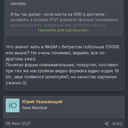
смотрю.
Я бы так делал - если места на HDD в достатке -
выливать в lossless FFV1 формате (формат контейнера
не особо важен, матрешка или quicktime mov) и
Нажмите для раскрытия...
перезажимать полученный мастер для хранения или
распространения в h264 уже другим софтом (да хоть
тем же ffmpeg).
Что значит жать в WebM с битретом побольше (15000
Если видео сразу для ютуба, или со свободным
или выше)? Не очень понимаю, видимо, все по-
местом на харде не очень - жать в WebM (это родной
другому уже((.
для ютуба кодек) с битретом побольше (15000 или
Почитал форум повнимательнее, покрутил, поставил
выше).
при тех же настройках видео формата аудио кодек 16
bit , звук появился (алиллуйя!), но качество картинки
ужасно (((
Юрий Уважающий
Ю
New Member
29 Июн 2021
#103