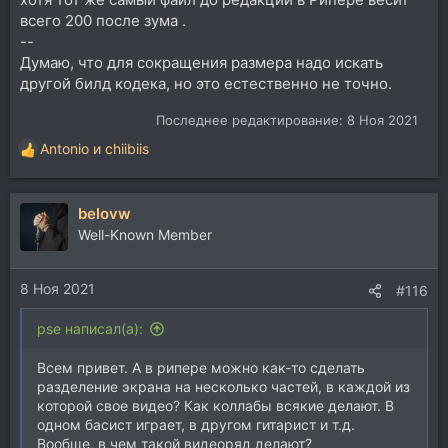
всего 200 после зума .
--
Думаю, что для сокращения размера надо искать
другой билд кодека, но это естественно не точно.
Последнее редактирование:
8 Ноя 2021
Antonio
и
chiibiis
Р
е
а
belovw
к
ц
Well-Known Member
и
и
8 Ноя 2021
:
#116
pse написал(а):
Всем привет. А в рипере можно как-то сделать
разделение экрана на несколько частей, в каждой из
которой свое видео? Как коллабы всякие делают. В
одном басист играет, в другом гитарист и т.д.
Вообще, в чем такой видеоряд делают?