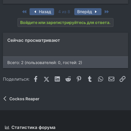
First
Last
Назад
4 из 8
Вперёд
Войдите или зарегистрируйтесь для ответа.
Сейчас просматривают
Всего: 2 (пользователей: 0, гостей: 2)
Facebook
X (Twitter)
LinkedIn
Reddit
Pinterest
Tumblr
WhatsApp
Электр
Сс
Поделиться:
Cockos Reaper
Статистика форума