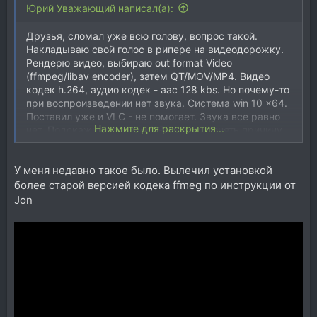
Юрий Уважающий написал(а):
Друзья, сломал уже всю голову, вопрос такой.
Накладываю свой голос в рипере на видеодорожку.
Рендерю видео, выбираю out format Video
(ffmpeg/libav encoder), затем QT/MOV/MP4. Видео
кодек h.264, аудио кодек - aac 128 kbs. Но почему-то
при воспроизведении нет звука. Система win 10 x64.
Поставил уже и VLC - не помогает. Звука все равно
Нажмите для раскрытия...
нет. Подскажите, почему? Я не могу понять причину.
У меня недавно такое было. Вылечил установкой
более старой версией кодека ffmeg по инструкции от
Jon