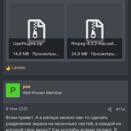
UserPlugins.zip
ffmpeg-4.2.2-macos64-shared.zip
14,6 MB · Просмотры: 295
24,9 MB · Просмотры: 277
Landre
Р
е
а
pse
к
P
ц
Well-Known Member
и
и
8 Ноя 2021
:
#114
Всем привет. А в рипере можно как-то сделать
разделение экрана на несколько частей, в каждой из
которой свое видео? Как коллабы всякие делают. В