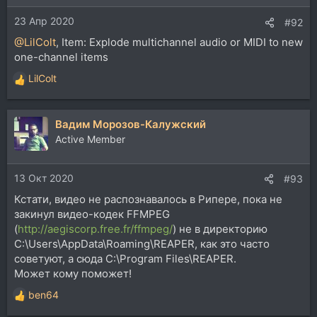
23 Апр 2020
#92
@LilColt
, Item: Explode multichannel audio or MIDI to new
one-channel items
LilColt
Р
е
а
Вадим Морозов-Калужский
к
ц
Active Member
и
и
13 Окт 2020
:
#93
Кстати, видео не распознавалось в Рипере, пока не
закинул видео-кодек FFMPEG
(
http://aegiscorp.free.fr/ffmpeg/
) не в директорию
C:\Users\AppData\Roaming\REAPER, как это часто
советуют, а сюда C:\Program Files\REAPER.
Может кому поможет!
ben64
Р
е