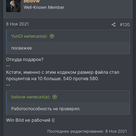
belovw
к
ц
Well-Known Member
и
и
8 Ноя 2021
:
#120
YuriOl написал(а):
посвежее
Откуда подарок?
--
Кстати, именно с этим кодеком размер файла стал
процентов на 10 больше. 540 против 580.
--
belovw написал(а):
Работоспособность не проверял.
Win Bild не рабочий ((
Последнее редактирование:
8 Ноя 2021