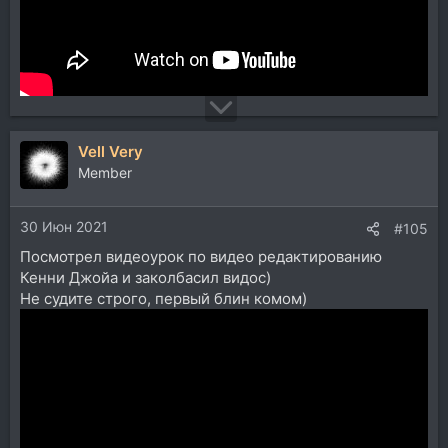
Vell Very
Member
30 Июн 2021
#105
Посмотрел видеоурок по видео редактированию
Кенни Джойа и заколбасил видос)
Не судите строго, первый блин комом)