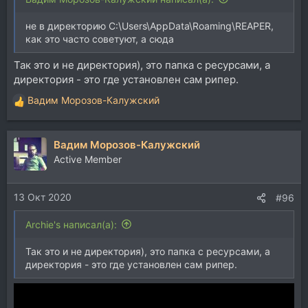
не в директорию C:\Users\AppData\Roaming\REAPER,
как это часто советуют, а сюда
Так это и не директория), это папка с ресурсами, а
директория - это где установлен сам рипер.
Вадим Морозов-Калужский
Р
е
а
Вадим Морозов-Калужский
к
ц
Active Member
и
и
13 Окт 2020
:
#96
Archie's написал(а):
Так это и не директория), это папка с ресурсами, а
директория - это где установлен сам рипер.