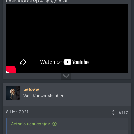
появляются.мр 4 вроде был
belovw
Well-Known Member
8 Ноя 2021
#112
Antonio написал(а):