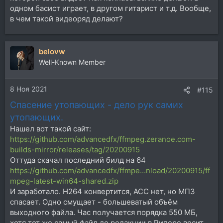
одном басист играет, в другом гитарист и т.д. Вообще,
в чем такой видеоряд делают?
belovw
Well-Known Member
8 Ноя 2021
#115
Спасение утопающих - дело рук самих
утопающих.
Нашел вот такой сайт:
https://github.com/advancedfx/ffmpeg.zeranoe.com-
builds-mirror/releases/tag/20200915
Оттуда скачал последний билд на 64
https://github.com/advancedfx/ffmpe...nload/20200915/ff
mpeg-latest-win64-shared.zip
И заработало. H264 конвертится, АСС нет, но МП3
спасает. Одно смущает - большеватый объём
выходного файла. Час получается порядка 550 МБ,
хотя тот же самый файл до редакции в Рипере весит