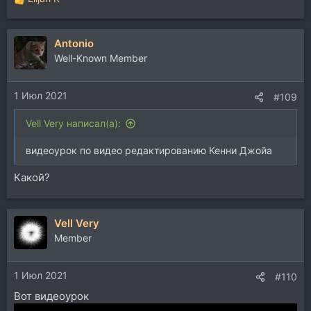
Р
е
а
Antonio
к
ц
Well-Known Member
и
и
1 Июл 2021
:
#109
Vell Very написал(а):
видеоурок по видео редактированию Кенни Джойа
Какой?
Vell Very
Member
1 Июл 2021
#110
Вот видеоурок