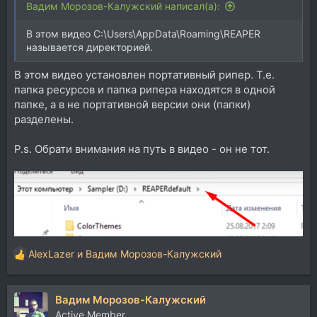
Вадим Морозов-Калужский написал(а):
В этом видео C:\Users\AppData\Roaming\REAPER
называется директорией.
В этом видео установлен портативный рипер. Т.е.
папка ресурсов и папка рипера находятся в одной
папке, а в не портативной версии они (папки)
разделены.
P.s. Обрати внимания на путь в видео - он не тот.
AlexLazer
и
Вадим Морозов-Калужский
Р
е
а
Вадим Морозов-Калужский
к
ц
Active Member