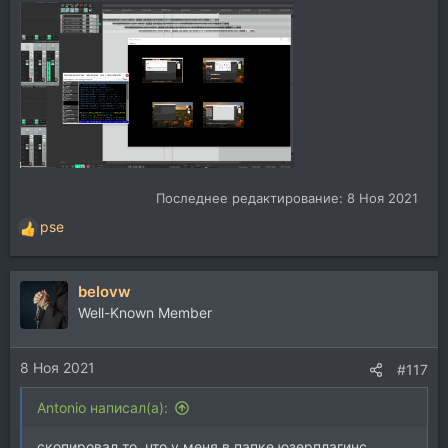
Последнее редактирование:
8 Ноя 2021
pse
Р
е
а
belovw
к
ц
Well-Known Member
и
и
8 Ноя 2021
:
#117
Antonio написал(а):
скопировал то, что у меня в папке юзерплагинс