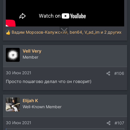
Вадим Морозов-Калужский
,
ben64
,
V_ad_im
и 2 других
Р
е
а
Vell Very
к
ц
Member
и
и
30 Июн 2021
:
#106
Просто пошагово делал что он говорит)
Elijah K
Well-Known Member
30 Июн 2021
#107