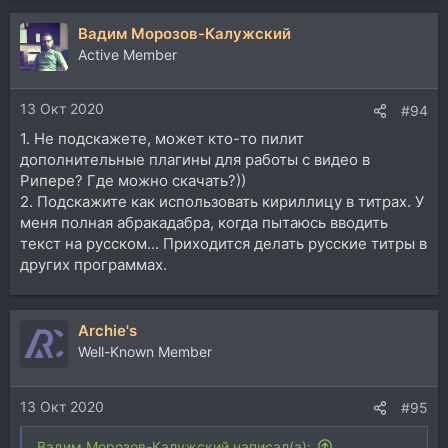
а
Вадим Морозов-Калужский
к
ц
Active Member
и
и
13 Окт 2020
:
#94
1. Не подскажете, может кто-то пилит
дополнительные плагины для работы с видео в
Рипере? Где можно скачать?))
2. Подскажите как использовать кириллицу в титрах. У
меня полная а
бракадабра, когда пытаюсь вводить
текст на русском... Приходится делать русские титры в
других программах.
Archie's
Well-Known Member
13 Окт 2020
#95
Вадим Морозов-Калужский написал(а):