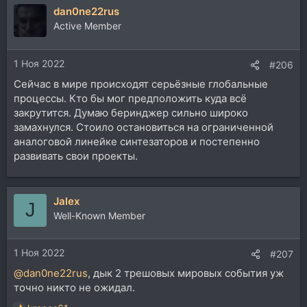
dan0ne22rus
к
ц
Active Member
и
и
1 Ноя 2022
:
#206
Сейчас в мире происходят серьёзные глобальные
процессы. Кто бы мог предположить куда всё
закрутится. Думаю беринджер сильно широко
замахнулся. Стоило остановиться на ограниченной
аналоговой линейке синтезаторов и постепенно
развивать свои проекты.
Jalex
J
Well-Known Member
1 Ноя 2022
#207
@dan0ne22rus
, дык 2 трешовых мировых события уж
точно никто не ожидал.