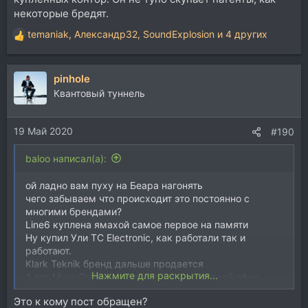
некоторые бредят.
temaniak
,
Александр32
,
SoundExplosion
и 4 других
Р
е
а
pinhole
к
ц
Квантовый туннель
и
и
19 Май 2020
:
#190
baloo написал(а):
ой ладно вам пуху на Беара нагонять
чего забываем что происходит это постоянно с
многими брендами?
Line6 куплена ямахой самое первое на памяти
Ну купил Ули TC Electronic, как работали так и
работают.
Klark Teknik бренд дальше продается
Нажмите для раскрытия...
А вот MusicGroup - это собственно головной офис
условно, группа в которую входят все родные и
Это к кому пост обращен?
купленные дочерки, или ы как думали, компании