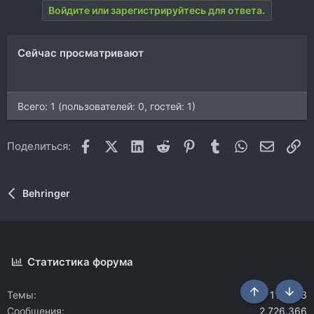
ц
Войдите или зарегистрируйтесь для ответа.
и
и
:
Сейчас просматривают
Всего: 1 (пользователей: 0, гостей: 1)
Facebook
X (Twitter)
LinkedIn
Reddit
Pinterest
Tumblr
WhatsApp
Электр
Сс
Поделиться:
Behringer
Статистика форума
Темы
112.583
Сверху
Снизу
Сообщения
2.726.366