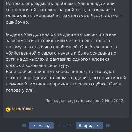
Резюме: оправдывать проблемы Ули ковидом или
геополитикой, с иллюстрацией того, что какая-то
малая часть компаний из-за этого уже банкротится -
ошибочно.
Модель Ули должна была однажды закончится вне
зависимости от ковида или чего-то еще просто
потому, что она была ошибочной. Она была просто
убийственной с самого начала и была основана по
сути на домыслах и фантазиях одного человека,
который возомнил себя гуру.
Если сейчас они лягут «из-за чипов», то это будет
просто последним толчком к падению, но не истинной
причиной. Истинные причины гораздо глубже. Они в
голове у Ули.
Последнее редактирование:
2 Ноя 2022
Mark/Clear
Р
е
а
First
Last
Назад
7 из 14
Вперёд
к