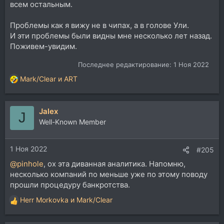
всем остальным.
Проблемы как я вижу не в чипах, а в голове Ули.
И эти проблемы были видны мне несколько лет назад.
Поживем-увидим.
Последнее редактирование:
1 Ноя 2022
Mark/Clear
и
ART
Р
е
а
Jalex
к
J
ц
Well-Known Member
и
и
1 Ноя 2022
:
#205
@pinhole
, ох эта диванная аналитика. Напомню,
несколько компаний по меньше уже по этому поводу
прошли процедуру банкротства.
Herr Morkovka
и
Mark/Clear
Р
е
а