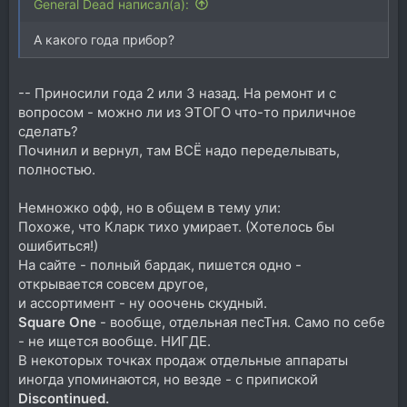
General Dead написал(а):
А какого года прибор?
-- Приносили года 2 или 3 назад. На ремонт и с
вопросом - можно ли из ЭТОГО что-то приличное
сделать?
Починил и вернул, там ВСЁ надо переделывать,
полностью.
Немножко офф, но в общем в тему ули:
Похоже, что Кларк тихо умирает. (Хотелось бы
ошибиться!)
На сайте - полный бардак, пишется одно -
открывается совсем другое,
и ассортимент - ну ооочень скудный.
Square One
- вообще, отдельная песТня. Само по себе
- не ищется вообще. НИГДЕ.
В некоторых точках продаж отдельные аппараты
иногда упоминаются, но везде - с припиской
Discontinued.