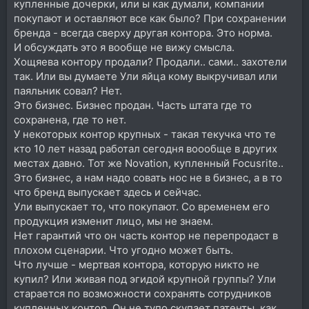
купленные дочерки, или ы как думали, компании
покупают и оставляют все как было? При сохранении
бренда - всегда сверху другая контора. Это норма.
И обсуждать это я вообще не вижу смысла.
Хощяева контору продали? Продали.. сами.. захотели
так. Или вы думаете Ули яйца кому выкручивал или
паяльник совал? Нет.
Это бизнес. Бизнес продан. Часть штата где то
сохранена, где то нет.
У некоторых контор крупных - такая текучка что те
кто 10 лет назад работал сегодня воообще в других
местах давно. Тот же Novation, купленный Focusrite..
Это бизнес, а нам надо совать нос не в бизнес, а в то
что бренд выпускает здесь и сейчас.
Ули выпускает то, что покупают. Со временем его
продукция изменит лицо, мы не знаем.
Нет гарантий что он часть контор не перепродаст в
плохом сценарии. Что угодно может быть.
Что лучше - мертвая контора, которую никто не
купил? Или живая под эгидой крупной группы? Ули
старается по возможности сохранять сотрудников
купленных контор. Он не тупо скупает патенты, как