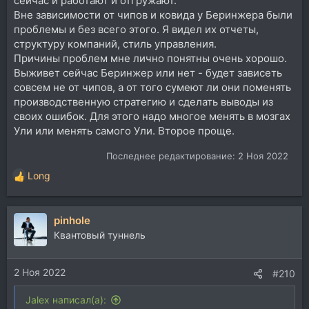
сейчас и работают и отгружают.
Вне зависимости от чипов и ковида у Беринжера были
проблемы и без всего этого. Я видел их отчеты,
структуру компаний, стиль управления.
Причины проблем мне лично понятны очень хорошо.
Выживет сейчас Беринжер или нет - будет зависеть
совсем не от чипов, а от того сумеют ли они поменять
производственную стратегию и сделать выводы из
своих ошибок. Для этого надо многое менять в мозгах
Ули или менять самого Ули. Второе проще.
Последнее редактирование:
2 Ноя 2022
Long
Р
е
а
pinhole
к
ц
Квантовый туннель
и
и
2 Ноя 2022
:
#210
Jalex написал(а):