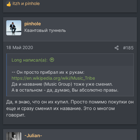
itzh
и
pinhole
Р
е
а
pinhole
к
ц
Квантовый туннель
и
и
18 Май 2020
:
#185
Long написал(а):
-- Он просто прибрал их к рукам:
https://en.wikipedia.org/wiki/Music_Tribe
Да и название (Music Group) тоже уже сменил.
А в остальном - да, думаю, Вы абсолютно правы.
Да, я знаю, что он их купил. Просто помимо покупки он
еще и сразу сменил их название. Это о многом
говорит.
-Julian-