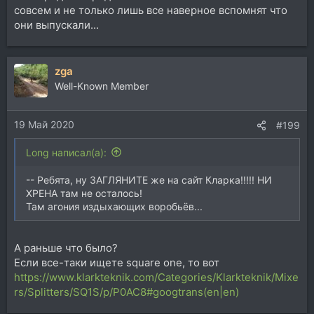
совсем и не только лишь все наверное вспомнят что
они выпускали...
zga
Well-Known Member
19 Май 2020
#199
Long написал(а):
-- Ребята, ну ЗАГЛЯНИТЕ же на сайт Кларка!!!!! НИ
ХРЕНА там не осталось!
Там агония издыхающих воробьёв...
А раньше что было?
Eсли все-таки ищете square one, то вот
https://www.klarkteknik.com/Categories/Klarkteknik/Mixe
rs/Splitters/SQ1S/p/P0AC8#googtrans(en|en)