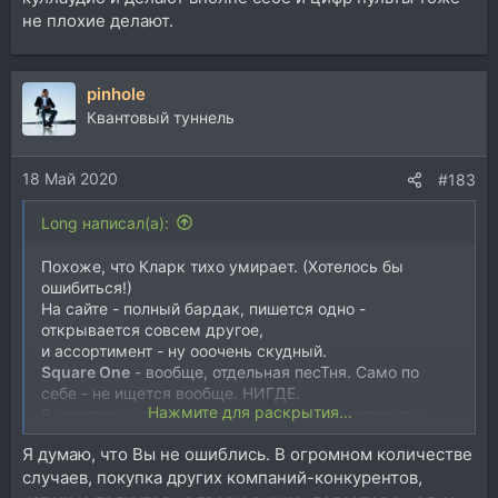
не плохие делают.
pinhole
Квантовый туннель
18 Май 2020
#183
Long написал(а):
Похоже, что Кларк тихо умирает. (Хотелось бы
ошибиться!)
На сайте - полный бардак, пишется одно -
открывается совсем другое,
и ассортимент - ну ооочень скудный.
Square One
- вообще, отдельная песТня. Само по
себе - не ищется вообще. НИГДЕ.
Нажмите для раскрытия...
В некоторых точках продаж отдельные аппараты
иногда упоминаются, но везде - с припиской
Я думаю, что Вы не ошиблись. В огромном количестве
Discontinued.
случаев, покупка других компаний-конкурентов,
А как целая серия аппаратуры - отсутствует.