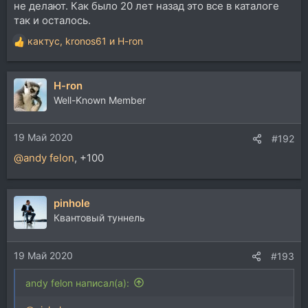
не делают. Как было 20 лет назад это все в каталоге
так и осталось.
кактус
,
kronos61
и
H-ron
Р
е
а
H-ron
к
ц
Well-Known Member
и
и
19 Май 2020
:
#192
@andy felon
, +100
pinhole
Квантовый туннель
19 Май 2020
#193
andy felon написал(а):