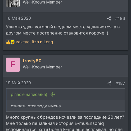
Well-Known Member
18 Май 2020
#186
Ули это удав, который в одном месте удлиняется, а в
другом месте постепенно становится короче. )
кактус
,
itzh
и
Long
Р
е
а
frosty80
к
F
ц
Well-Known Member
и
и
19 Май 2020
:
#187
pinhole написал(а):
стирать отовсюду имена
Много крупных брэндов исчезли за последние 20 лет?
Мне только печальная история E-mu/Ensoniq
вспоминается, хотя брэнд E-mu еще всплывал, но для