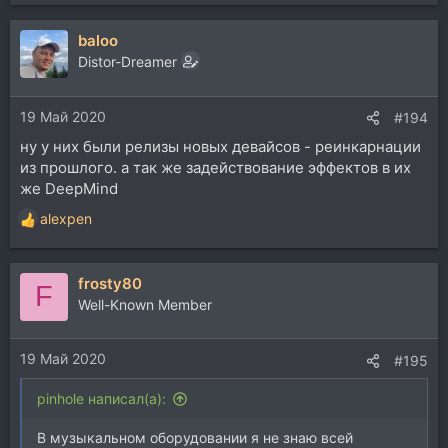
е
а
baloo
к
ц
Distor-Dreamer
и
и
19 Май 2020
:
#194
ну у них были релизы новых девайсов - реинкарнации
из прошлого. а так же задействование эффектов в их
же DeepMind
alexpen
Р
е
а
frosty80
к
F
ц
Well-Known Member
и
и
19 Май 2020
:
#195
pinhole написал(а):
В музыкальном оборудовании я не знаю всей