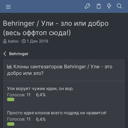
Behringer / Ули - зло или добро
(весь оффтоп сюда!)
А
Д
baloo
1 Дек 2019
в
а
т
т
Behringer
о
а
р
н
Клоны синтезаторов Behringer / Ули - это
т
а
добро или зло?
е
ч
м
а
ы
л
Ули ворует чужие идеи, он вор.
а
Голосов:
11
6,4%
Просто идея клонов всего подряд не нравится!
Голосов:
11
6,4%