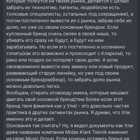
которые толкутся на твоем рынке, делается с целью
Хорошо инет почистили!
забрать их технолгию, патенты, людей(если есть
толковые специалисты, остальных под сокращение), а
потом постепенно вывести их с рынка, забрав себе их
долю, но уже со своим основным брендом. Если
купленный бренд очень силен в своей нише, то
убивать его сразу не будут, а будут на нем
зарабатывать. Но если его постепенно и осознанно
топить(как это возможно и происходит с Кларком), то
рано или поздно он потеряет свою долю. А если
своевременно вывести ему замену или новый продукт,
развивающий старую линейку, но уже под своим
основным брендом(бехр), то забрать долю рынка
можно довольно легко.
Вообщем, стирать отовсюду имена, которые мешают
двигать свой основной бренд(тем более если этот
бренд твоя фамилия как у Ули) - это довольно частая
практика в других сегментах рынка. Я думаю, что Ули
именно это и делает.
Основания так считать? Ну, я видел документы как Ули
даже название компании Midas Klark Teknik изменил
на свою Music Group. Если хочешь оставить бренд на