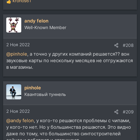
kronos61
Р
е
а
andy felon
к
ц
Well-Known Member
и
и
2 Ноя 2022
:
#208
@pinhole
, а точно у других компаний решается?? вон
звуковые карты по нескольку месяцев не отгружаются
в магазины.
pinhole
Квантовый туннель
2 Ноя 2022
#209
@andy felon
, у кого-то решаются проблемы с чипами,
у кого-то нет. Но у большинства решаются. Это видно
даже по тому, что большинство синтостроителей