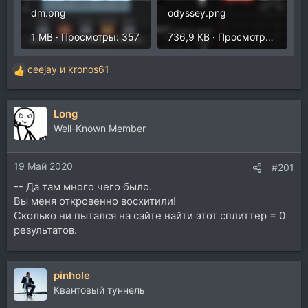
dm.png
odyssey.png
1 MB · Просмотры: 357
736,9 KB · Просмотры: 349
ceejay
и
kronos61
Р
е
а
Long
к
ц
Well-Known Member
и
и
19 Май 2020
:
#201
-- Да там много чего было.
Вы меня откровенно восхитили!
Сколько ни пытался на сайте найти этот сплиттер = 0
результатов.
pinhole
Квантовый туннель