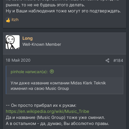
рынке, то не не будешь этого делать.
Ну и Ваши наблюдения тоже могут это подтверждать.
itzh
Р
е
а
Long
к
ц
Well-Known Member
и
и
18 Май 2020
:
#184
pinhole написал(а):
Ули даже название компании Midas Klark Teknik
изменил на свою Music Group
-- Он просто прибрал их к рукам:
https://en.wikipedia.org/wiki/Music_Tribe
Да и название (Music Group) тоже уже сменил.
А в остальном - да, думаю, Вы абсолютно правы.