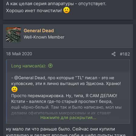
А как целая серия аппаратуры - отсутствует.
Хорошо инет почистили!
General Dead
Well-Known Member
18 Май 2020
#182
Long написал(а):
- @General Dead, про которые "TL" писал - это не
куловские, эти я лично вытащил из Эдисона. Храню!
Просто перемаркировка. Ну, типа, Я САМ ДЕЛАЮ!
Кстати - валялся где-то старый проспект бехра,
ещё чёрно-белый. Там так и было написано, мол мы
делаем офигительные микросхемы и их ставят
Нажмите для раскрытия...
в свою аппаратуру многие серьёзные изготовители
проаудио.
ну мало ли что раньше было. Сейчас они купили
Про перемаркированный шумодав - есть в инете.
куллаудио и делают вполне себе и цифр пульты тоже