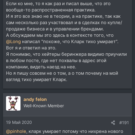
Если ко мне, то я как раз и писал выше, что это
покупают и оставляют все как было? При сохранении
бренда - всегда сверху другая контора. Это норма.
вообще-то распространенная практика.
И обсуждать это я вообще не вижу смысла.
И я это все знаю не в теории, а на практике, так как
Хощяева контору продали? Продали.. сами.. захотели
сам несколько раз участвовал и в сделках по купле/
так. Или вы думаете Ули яйца кому выкручивал или
продаже бизнеса и в управлении брендами.
паяльник совал? Нет.
А обсуждаем мы это здесь в контексте того, что
Это бизнес. Бизнес продан. Часть штата где то
@Long
написал "похоже, что Кларк тихо умирает".
сохранена, где то нет.
Вот я и ответил на это.
У некоторых контор крупных - такая текучка что те
Я понимаю, что хейтеры беринжера видимо приучили
кто 10 лет назад работал сегодня воообще в других
в любом посте, где нет похвалы в адрес этой
местах давно. Тот же Novation, купленный Focusrite..
Это бизнес, а нам надо совать нос не в бизнес, а в то
компании, видеть наезд на нее.
что бренд выпускает здесь и сейчас.
Но я пишу совсем не о том, а о том почему на мой
Ули выпускает то, что покупают. Со временем его
взгляд тихо умирает Кларк.
продукция изменит лицо, мы не знаем.
Нет гарантий что он часть контор не перепродаст в
плохом сценарии. Что угодно может быть.
andy felon
Что лучше - мертвая контора, которую никто не
Well-Known Member
купил? Или живая под эгидой крупной группы? Ули
старается по возможности сохранять сотрудников
купленных контор. Он не тупо скупает патенты, как
19 Май 2020
#191
некоторые бредят.
@pinhole
, кларк умирает потому что нихрена нового