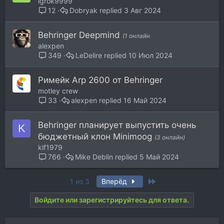
igrok9999
Dobryak
3 Авг 2024
12
Behringer Deepmind
(1 онлайн
alexpen
LeDelire
10 Июл 2024
349
Римейк Arp 2600 от Behringer
motley crew
alexpen
16 Май 2024
33
Behringer планирует выпустить очень
K
бюджетный клон Minimoog
(3 онлайн)
klf1979
Mike Deblin
5 Май 2024
766
Last
1 из 3
Вперёд
Войдите или зарегистрируйтесь для ответа.