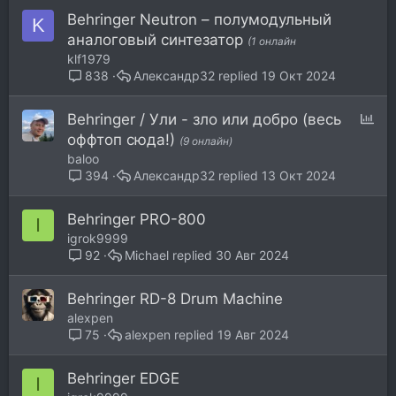
Behringer Neutron – полумодульный
K
аналоговый синтезатор
(1 онлайн
klf1979
Александр32
19 Окт 2024
838
О
Behringer / Ули - зло или добро (весь
п
оффтоп сюда!)
(9 онлайн)
р
baloo
о
Александр32
13 Окт 2024
394
с
Behringer PRO-800
I
igrok9999
Michael
30 Авг 2024
92
Behringer RD-8 Drum Machine
alexpen
alexpen
19 Авг 2024
75
Behringer EDGE
I