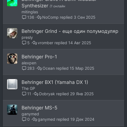
Synthesizer
(1 онлайн
mitinglas
NoComp
3 Сен 2025
136
Behringer Grind - еще один полумодуляр
presly
vromber
14 Авг 2025
5
Behringer Pro-1
alexpen
Ocean
15 Мар 2025
283
Behringer BX1 (Yamaha DX 1)
The GP
Dobryak
29 Янв 2025
11
Behringer MS-5
ganymed
ganymed
19 Дек 2024
0