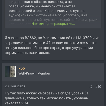
кондер стоит в обвязке полевика, а не
операционника, и именно он отвечает за
роландовский окрас. Кароч никому не нужная
аудиофилия со смотрением в осциллограф, и на
выходе стерильный звук не похожий на Роланд, ради
Нажмите для раскрытия...
которого этот модуль и затевался
Я знаю про BA662, но Ули заменил её на LM13700 и из
за различий схемы, эти 47пф влияют в том же месте
на заук сильнее. Я не про окрас, я про ухудьшении
формы волны капитально.
коб
Well-Known Member
23 Ноя 2023
#10
Ну так пилу нужно смотреть на спаде уровня ( в
динамике ) , только так можно понять , уровень
качества VCA .