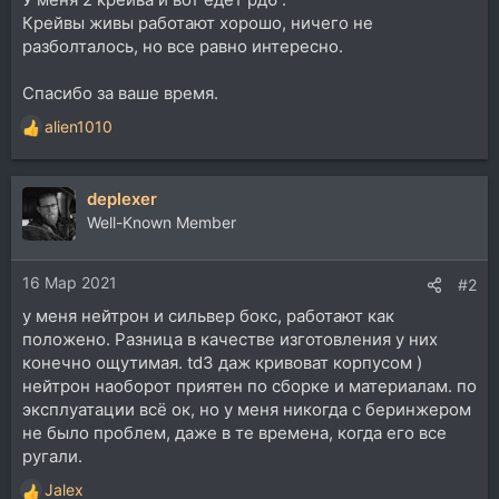
Крейвы живы работают хорошо, ничего не
разболталось, но все равно интересно.
Спасибо за ваше время.
alien1010
Р
е
а
deplexer
к
ц
Well-Known Member
и
и
16 Мар 2021
:
#2
у меня нейтрон и сильвер бокс, работают как
положено. Разница в качестве изготовления у них
конечно ощутимая. td3 даж кривоват корпусом )
нейтрон наоборот приятен по сборке и материалам. по
эксплуатации всё ок, но у меня никогда с беринжером
не было проблем, даже в те времена, когда его все
ругали.
Jalex
Р