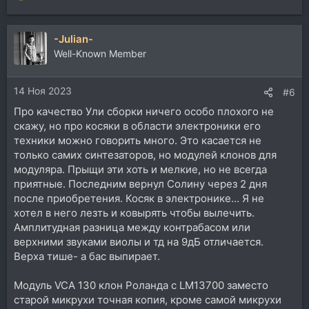
е
а
-Julian-
к
ц
Well-Known Member
и
и
14 Ноя 2023
:
#6
Про качество Ули сборки ничего особо плохого не
скажу, но про косяки в области электроники его
техники можно говорить много. Это касается не
только самих синтезаторов, но модулей клонов для
модуляра. Прыщи эти хоть и мелкие, но не всегда
приятные. Последним вернул Солину через 2 дня
после приобретения. Косяк в электронике... Я не
хотел в него лезть и ковырять чтобы вылечить.
Амплитудная разница между контрабасом или
верхними звуками виолы и тд на 9дБ отличается.
Верха тише- а бас выпирает.
Модуль VCA 130 клон Роланда с LM13700 заместо
старой микрухи точная копия, кроме самой микрухи