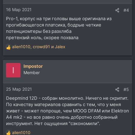
и
16 Мар 2021
:
#4
Pro-1, корпус на три головы выше оригинала из
прогибающегося платсика, бодрые четкие
потенциомтеры без разхляба
претензий ноль, скорее похвала
alien1010
,
crowd91
и
Jalex
Р
е
а
Impostor
к
I
ц
Member
и
и
25 Мар 2021
:
#5
Deepmind 12D - собран монолитно. Ничего не скрипит.
По качеству материалов cравнить с тем, что у меня
живет - может попроще, чем MOOG DFAM или Elektron
A4 mk2 - но все равно очень добротно собранный
инструмент. Нет ощущения "сэкономили".
alien1010
Р