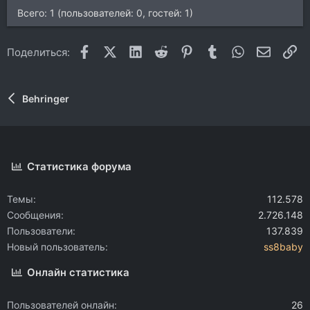
Всего: 1 (пользователей: 0, гостей: 1)
Facebook
X (Twitter)
LinkedIn
Reddit
Pinterest
Tumblr
WhatsApp
Электр
Сс
Поделиться:
Behringer
Статистика форума
Темы
112.578
Сообщения
2.726.148
Пользователи
137.839
Новый пользователь
ss8baby
Онлайн статистика
Пользователей онлайн
26