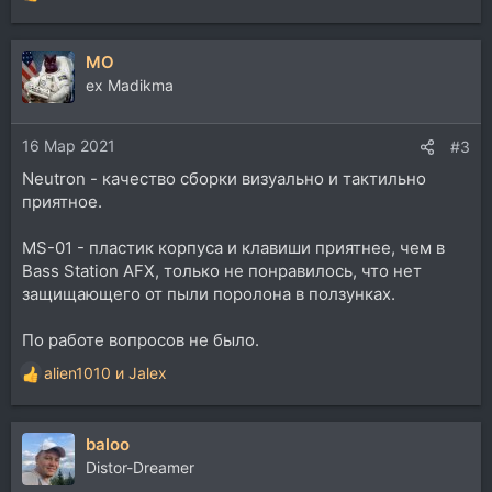
е
а
MO
к
ц
ex Madikma
и
и
16 Мар 2021
:
#3
Neutron - качество сборки визуально и тактильно
приятное.
MS-01 - пластик корпуса и клавиши приятнее, чем в
Bass Station AFX, только не понравилось, что нет
защищающего от пыли поролона в ползунках.
По работе вопросов не было.
alien1010
и
Jalex
Р
е
а
baloo
к
ц
Distor-Dreamer
и