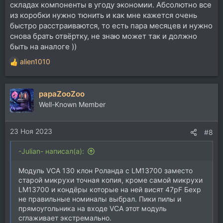
складах компоненты в угоду экономии. Абсолютно все
из коробки нужно тюнить и как мне кажется очень
быстро расстраиваются, то есть пара месяцев и нужно
снова брать отвёртку, не знаю может так и должно
быть на аналоге ))
alien1010
Р
е
а
papaZooZoo
к
ц
Well-Known Member
и
и
23 Ноя 2023
:
#8
-Julian- написал(а):
Модуль VCA 130 клон Роланда с LM13700 заместо
старой микрухи точная копия, кроме самой микрухи
LM13700 и кондёры которые на ней висят 47pF Бехр
не правильные номиналы выбрал. Пики пилы и
прямоугольника на входе VCA этот модуль
сглаживает экстремально.