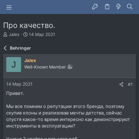
Про качество.
А
Д
Jalex
14 Мар 2021
в
а
т
т
Behringer
о
а
р
н
Jalex
J
т
а
Well-Known Member
е
ч
м
а
ы
л
14 Мар 2021
#1
а
Привет.
Мы все помним о репутации этого бренда, поэтому
скупив клоны и реализовав мечты детства, сейчас
спустя какое-то время интересно как демонстрируют
инструменты в эксплуатации?
У меня 2 крейва и вот едет рд6 .