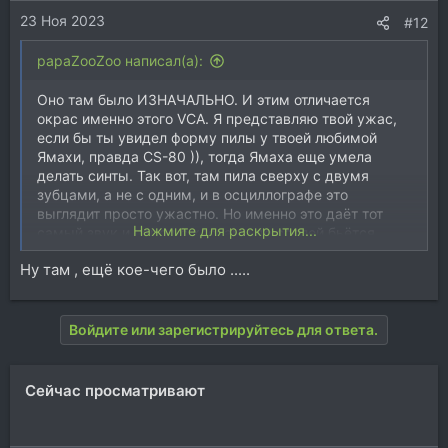
23 Ноя 2023
#12
papaZooZoo написал(а):
Оно там было ИЗНАЧАЛЬНО. И этим отличается
окрас именно этого VCA. Я представляю твой ужас,
если бы ты увидел форму пилы у твоей любимой
Ямахи, правда CS-80 )), тогда Ямаха еще умела
делать синты. Так вот, там пила сверху с двумя
зубцами, а не с одним, и в осциллографе это
выглядит просто ужастно. Но именно это даёт тот
Нажмите для раскрытия...
самый звук и народ с клонами до соплей бьётся,
чтобы его повторить.
Ну там , ещё кое-чего было .....
Войдите или зарегистрируйтесь для ответа.
Сейчас просматривают