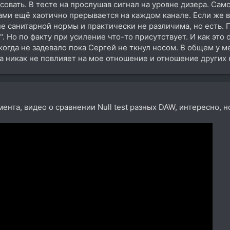
совать. В тесте на прослушав сигнал на уровне дизера. Сам
тами ещё хаотично прерывается на каждом канале. Если же 
не санитарной нормы и практически не различима, но есть. 
. Но по факту при усиление что-то присутствует. И как это 
когда не задевало пока Сергей не ткнул носом. В общем у м
а никак не повлияет на мое отношение и отношение других 
мента, видео о сравнении Null test разных DAW, интересно, 