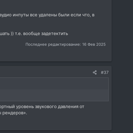
(аудио инпуты все удалены были если что, в
ать )) т.е. вообще задетектить
Последнее редактирование:
16 Фев 2025
#37
ортный уровень звукового давления от
ы рендеров».