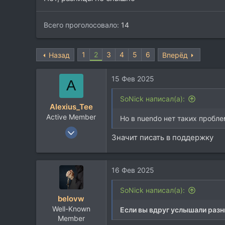
Всего проголосовало
14
1
2
3
4
5
6
Назад
Вперёд
15 Фев 2025
A
SoNick написал(а):
Alexius_Tee
Active Member
Но в nuendo нет таких пробле
15 Июл 2024
Значит писать в поддержку
333
144
43
16 Фев 2025
SoNick написал(а):
belovw
Well-Known
Если вы вдруг услышали разн
Member