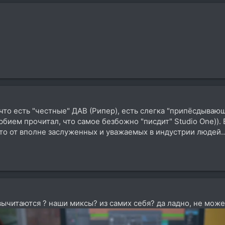
что есть "честные" ДАВ (Рипер), есть слегка "припёсдывающ
ием прочитал, что самое безбожно "писдит" Studio One)). Во
то от вполне заслуженных и уважаемых в индустрии людей..
вычитаются ? наши миксы? из самих себя? да ладно, не может