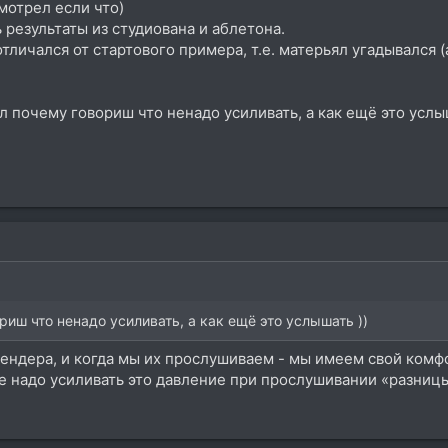
мотрел если что)
 результаты из студиована и аблетона.
тличался от стартового примера, т.е. матерьял угадывался 
ял почему говориш что ненадо усиливать, а как ещё это услыш
риш что ненадо усиливать, а как ещё это услышать ))
ендера, и когда мы их прослушиваем - мы имеем свой комф
е надо усиливать это давление при прослушивании «разниц