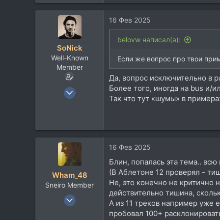
е
59
а
Москва
16 Фев 2025
к
ц
и
belovw написал(а):
SoNick
и
Well-Known
:
Если же вопрос про твои прим
Member
Да, вопрос исключительно в р
Более того, иногда на bus и/и
22 Сен 2004
Так что тут «шумы» в примера
15.781
10.258
113
16 Фев 2025
Блин, попалась эта тема.. всю
(В Аблетоне 12 проверял - ти
Wham_48
Не, это конечно не критично н
Sneiro Member
действительно тишина, скольк
15 Дек 2006
А из 11 треков например уже 
9.076
пробовал 100+ расклонировать 