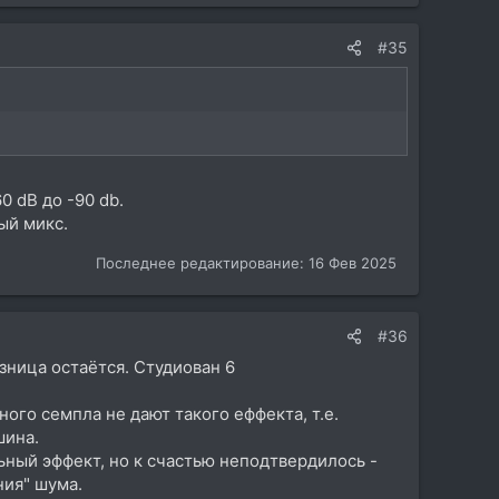
#35
0 dB до -90 db.
ый микс.
Последнее редактирование:
16 Фев 2025
#36
азница остаётся. Студиован 6
ного семпла не дают такого еффекта, т.е.
шина.
ьный эффект, но к счастью неподтвердилось -
ния" шума.