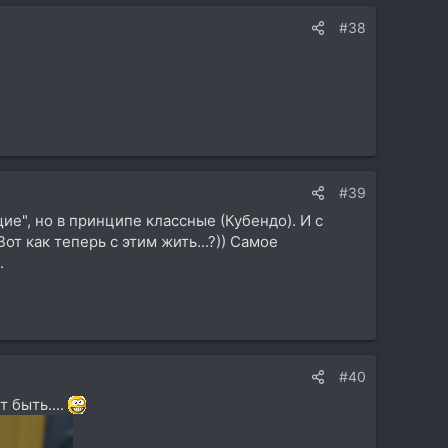
#38
#39
ие", но в принципе классные (Кубендо). И с
т как теперь с этим жить...?)) Самое
.
#40
 быть....