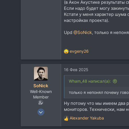
6.445
(в Акон Акустике результаты с
Если надо будет могу закинуть
113
Кстати у меня характер шума о
47
настройках проекта).
Валдай-Минск
Upd
@SoNick
, только я непон
evgeny26
Р
е
а
16 Фев 2025
к
ц
и
Wham_48 написал(а):
SoNick
и
Well-Known
:
только я непонял почему гово
Member
Ну потому что мы имеем два р
мониторов. Технически, нам н
22 Сен 2004
15.781
Alexander Yakuba
Р
10.258
е