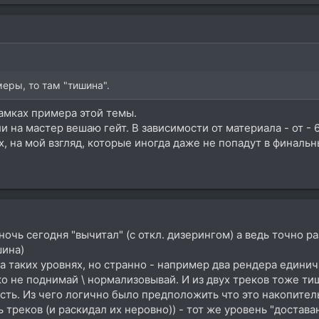
еры, то там "тишина".
амках примера этой темы.
ли на мастер вешаю гейт. В зависимости от материала - от - 6
х, на мой взгляд, которые иногда даже не попадут в финальн
 ночь сегодня "вычитал" (с откл. дизерингом) а ведь точно р
шина)
а таких уровнях, но странно - например два рендера единич
о не поднимай \ нормализовывай. И из двух треков тоже ти
есть. Из чего логично было предположить что это накопител
треков (и раскидал их неровно)) - тот же уровень "достава