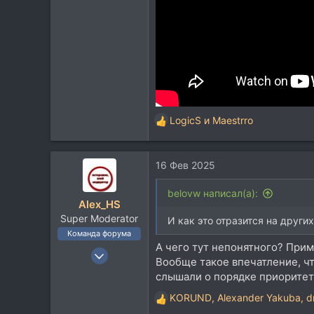
LogicS
и
Maestrro
Р
е
а
16 Фев 2025
к
ц
и
belovw написал(а):
Alex_HS
и
Super Moderator
:
И как это отразится на других
Команда форума
А чего тут непонятного? Приме
19 Ноя 2002
Вообще такое впечатление, чт
21.717
слышали о порядке приоритето
33.736
KORUND
,
Alexander Yakuba
,
d
Р
113