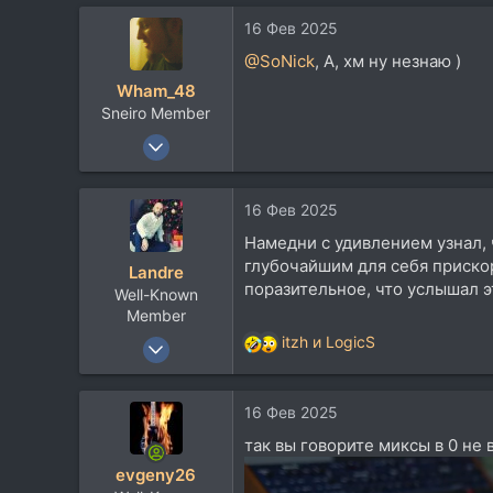
а
113
16 Фев 2025
к
ц
@SoNick
, А, хм ну незнаю )
и
Wham_48
и
Sneiro Member
:
15 Дек 2006
9.076
6.445
16 Фев 2025
113
Намедни с удивлением узнал, 
47
глубочайшим для себя прискорб
Landre
Валдай-Минск
поразительное, что услышал э
Well-Known
Member
20 Авг 2007
itzh
и
LogicS
Р
2.337
е
а
1.639
16 Фев 2025
к
113
ц
так вы говорите миксы в 0 не 
и
54
evgeny26
и
Ростов-на-Дону