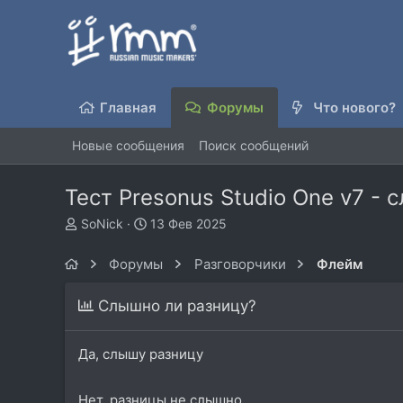
Главная
Форумы
Что нового?
Новые сообщения
Поиск сообщений
Тест Presonus Studio One v7 - 
А
Д
SoNick
13 Фев 2025
в
а
т
т
Форумы
Разговорчики
Флейм
о
а
р
н
Слышно ли разницу?
т
а
е
ч
м
а
Да, слышу разницу
ы
л
а
Нет, разницы не слышно