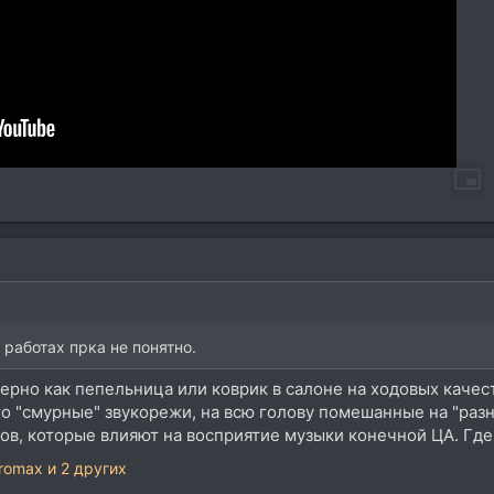
 работах прка не понятно.
рно как пепельница или коврик в салоне на ходовых качеств
о "смурные" звукорежи, на всю голову помешанные на "разни
в, которые влияют на восприятие музыки конечной ЦА. Где 
romax
и 2 других