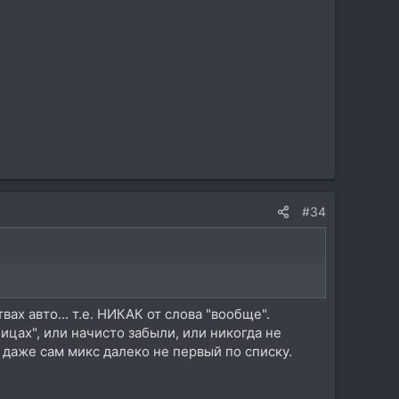
#34
ах авто... т.е. НИКАК от слова "вообще".
цах", или начисто забыли, или никогда не
даже сам микс далеко не первый по списку.