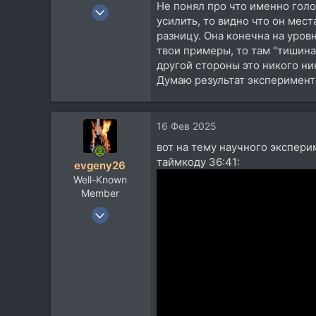
Не понял про что именно голо
22 Апр 2009
усилить, то видно что он мес
10.266
разницу. Она конечна на уров
9.608
твои примеры, то там "тишина"
113
другой стороны это никого ни
Думаю результат эксперимент
52
RK Almaty
boosty.to
16 Фев 2025
вот на тему научного экспери
таймкоду 36:41:
evgeny26
Well-Known
Member
9 Мар 2006
2.406
3.058
113