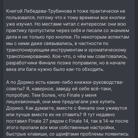
Книгой Лебедева-Трубинова я тоже практически не
пользовался, потому что к тому времени все кнопки
уже изучил. Но местами читал с интересом: они всю
практику пропустили через себя и писали со знанием
дела и не только про кнопки. По некоторым аспектам
мы с ними даже связывались, в частности по
транспонирующим инструментам и хроматическому
транспонированию. Кое-что, о чём мы советовались,
разработчики Финале позже поправили, но в начале
века эти баги нужно было как-то обходить.
А по Дорико есть какие-либо книжки-руководства-
советы? Я, наверное, заведу её себе всё-таки,
попробую. Тем более, что Finale у меня
лицензионный, они мне предлагали уже купить
Дорико. Как думаете, вместе с Финале они уживутся
или лучше вместе их не ставить? Я тут недавно
поставил Finale 27 рядом с Finale 14, так в 14-м после
этого пропали все мои собственные настройки,
быстрые клавиши, со шрифтами проблемы появились