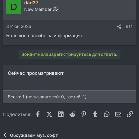
dad37
D
New Member
3 Июн 2026
#11
Большое спасибо за информацию!
Войдите или зарегистрируйтесь для ответа.
Сейчас просматривают
Всего: 1 (пользователей: 0, гостей: 1)
Facebook
X (Twitter)
LinkedIn
Reddit
Pinterest
Tumblr
WhatsApp
Электр
Сс
Поделиться:
Обсуждаем муз. софт