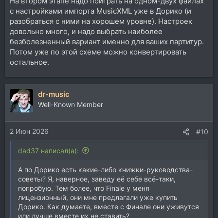
На втором этапе надо поиграть на одном-двух файлах
с настройками импорта MusicXML уже в Дорико (и
разобраться с ними на хорошем уровне). Настроек
довольно много, и надо выбрать наиболее
безболезненный вариант именно для ваших партитур.
Потом уже по этой схеме можно конвертировать
остальное.
dr-music
Well-Known Member
2 Июн 2026
#10
dad37 написал(а):
А по Дорико есть какие-либо книжки-руководства-
советы? Я, наверное, заведу её себе всё-таки,
попробую. Тем более, что Finale у меня
лицензионный, они мне предлагали уже купить
Дорико. Как думаете, вместе с Финале они уживутся
или лучше вместе их не ставить?