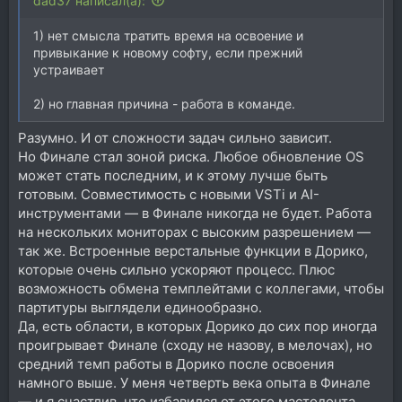
dad37 написал(а):
1) нет смысла тратить время на освоение и
привыкание к новому софту, если прежний
устраивает
2) но главная причина - работа в команде.
Разумно. И от сложности задач сильно зависит.
Но Финале стал зоной риска. Любое обновление OS
может стать последним, и к этому лучше быть
готовым. Совместимость с новыми VSTi и AI-
инструментами — в Финале никогда не будет. Работа
на нескольких мониторах с высоким разрешением —
так же. Встроенные верстальные функции в Дорико,
которые очень сильно ускоряют процесс. Плюс
возможность обмена темплейтами с коллегами, чтобы
партитуры выглядели единообразно.
Да, есть области, в которых Дорико до сих пор иногда
проигрывает Финале (сходу не назову, в мелочах), но
средний темп работы в Дорико после освоения
намного выше. У меня четверть века опыта в Финале
— и я счастлив, что избавился от этого мастодонта.