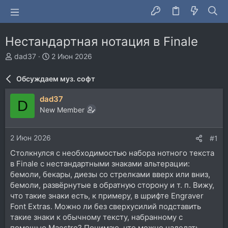
Нестандартная нотация в Finale
А
Д
dad37
2 Июн 2026
в
а
т
т
Обсуждаем муз. софт
о
а
р
н
dad37
D
т
а
New Member
е
ч
м
а
ы
л
2 Июн 2026
#1
а
Столкнулся с необходимостью набора нотного текста
в Finale с нестандартными знаками альтерации:
бемоли, бекары, диезы со стрелками вверх или вниз,
бемоли, развёрнутые в обратную сторону и т. п. Вижу,
что такие знаки есть, к примеру, в шрифте Engraver
Font Extras. Можно ли без сверхусилий подставить
такие знаки к обычному тексту, набранному с
помощью Maestro? Понимаю, что можно наделать