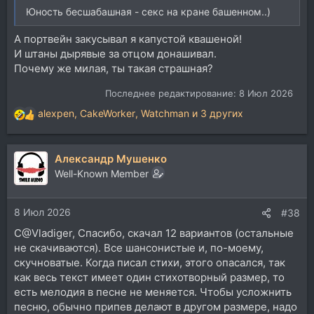
Юность бесшабашная - секс на кране башенном..)
А портвейн закусывал я капустой квашеной!
И штаны дырявые за отцом донашивал.
Почему же милая, ты такая страшная?
Последнее редактирование:
8 Июл 2026
alexpen
,
CakeWorker
,
Watchman
и 3 других
Р
е
а
Александр Мушенко
к
ц
Well-Known Member
и
и
8 Июл 2026
:
#38
С@Vladiger, Спасибо, скачал 12 вариантов (остальные
не скачиваются). Все шансонистые и, по-моему,
скучноватые. Когда писал стихи, этого опасался, так
как весь текст имеет один стихотворный размер, то
есть мелодия в песне не меняется. Чтобы усложнить
песню, обычно припев делают в другом размере, надо