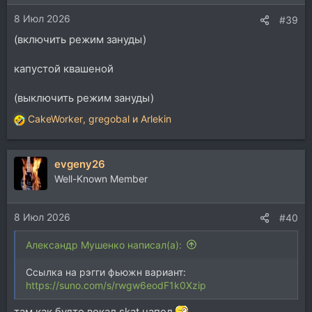
8 Июл 2026
#39
(включить режим зануды)
капустой квашеной
(выключить режим зануды)
CakeWorker
,
gregobal
и
Arlekin
Р
е
а
evgeny26
к
ц
Well-Known Member
и
и
8 Июл 2026
:
#40
Александр Мушенко написал(а):
Ссылка на рэгги фьюжн вариант:
https://suno.com/s/rwgw6eodF1k0Xzip
там как будто вокал skat напел