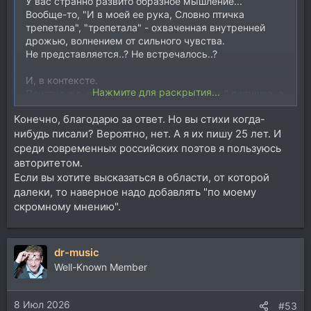
У вас странно развито образное мышление...
Вообще-то, "И в моей ее рука, Словно птичка
трепетала", "трепетала" - охваченная внутренней
дрожью, волнением от сильного чувства.
Не представляется..? Не встречалось..?
И, в контексте.
Нажмите для раскрытия...
Понятно же, что "Повторяла мне: «Пока»." девушка, а
не рука.
Конечно, благодарю за ответ. Но вы стихи когда-
Или непонятно? Или остра потребность,
нибудь писали? Вероятно, нет. А я их пишу 25 лет. И
надругавшись над логикой, докопаться до знака
препинания?
среди современных российских поэтов я пользуюсь
авторитетом.
Уже как-то говорил вам - вы просто не в состоянии
Если вы хотите высказаться в области, от которой
верно прочесть простые, доступные строки
далеки, то наверное надо добавлять "по моему
скромному мнению".
dr-music
Well-Known Member
8 Июл 2026
#53