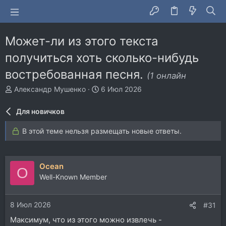
Может-ли из этого текста
получиться хоть сколько-нибудь
востребованная песня.
(1 онлайн
А
Д
Александр Мушенко
6 Июл 2026
в
а
т
т
Для новичков
о
а
р
н
В этой теме нельзя размещать новые ответы.
т
а
е
ч
м
а
ы
л
Ocean
O
а
Well-Known Member
8 Июл 2026
#31
Максимум, что из этого можно извлечь -