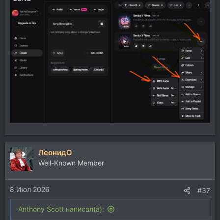
ЛеонидО
Well-Known Member
8 Июл 2026
#37
Anthony Scott написал(а):