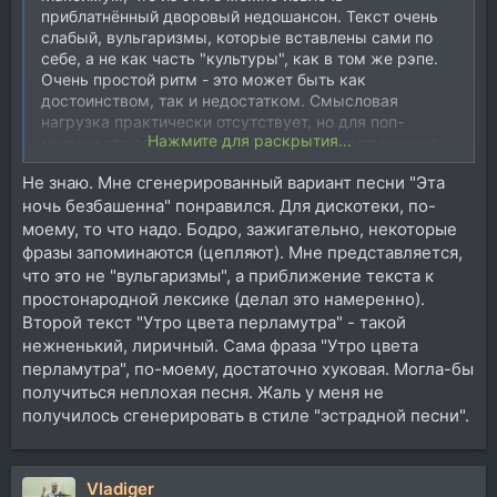
приблатнённый дворовый недошансон. Текст очень
слабый, вульгаризмы, которые вставлены сами по
себе, а не как часть "культуры", как в том же рэпе.
Очень простой ритм - это может быть как
достоинством, так и недостатком. Смысловая
нагрузка практически отсутствует, но для поп-
Нажмите для раскрытия...
музыки это сейчас норма. А тематика частушечная -
это уже отметили.
Не знаю. Мне сгенерированный вариант песни "Эта
ночь безбашенна" понравился. Для дискотеки, по-
Вывод - нет, из этого не имеет смысла делать песни в
текущем виде.
моему, то что надо. Бодро, зажигательно, некоторые
фразы запоминаются (цепляют). Мне представляется,
что это не "вульгаризмы", а приближение текста к
простонародной лексике (делал это намеренно).
Второй текст "Утро цвета перламутра" - такой
нежненький, лиричный. Сама фраза "Утро цвета
перламутра", по-моему, достаточно хуковая. Могла-бы
получиться неплохая песня. Жаль у меня не
получилось сгенерировать в стиле "эстрадной песни".
Vladiger