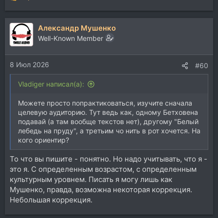
Р
е
а
Александр Мушенко
к
ц
Well-Known Member
и
и
8 Июл 2026
:
#60
Vladiger написал(а):
Можете просто попрактиковаться, изучите сначала
целевую аудиторию. Тут ведь как, одному Бетховена
подавай (а там вообще текстов нет), другому "Белый
лебедь на пруду", а третьим чо нить в рот хочется. На
кого ориентир?
То что вы пишите - понятно. Но надо учитывать, что я -
это я. С определенным возрастом, с определенным
культурным уровнем. Писать я могу лишь как
Мушенко, правда, возможна некоторая коррекция.
Небольшая коррекция.