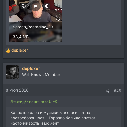
Screen_Recording_20260708_152235_Facebook[1].mp4
38,4 MB
deplexer
Р
е
а
deplexer
к
ц
Well-Known Member
и
и
8 Июл 2026
:
#48
ЛеонидО написал(а):
Качество слов и музыки мало влияют на
востребованность. Гораздо больше влияют
настойчивость и момент