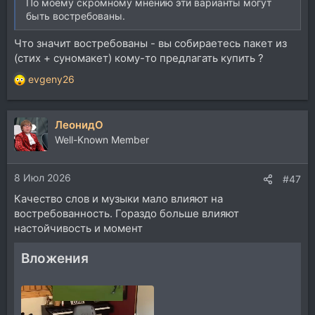
По моему скромному мнению эти варианты могут
быть востребованы.
Что значит востребованы - вы собираетесь пакет из
(стих + суномакет) кому-то предлагать купить ?
evgeny26
Р
е
а
ЛеонидО
к
ц
Well-Known Member
и
и
8 Июл 2026
:
#47
Качество слов и музыки мало влияют на
востребованность. Гораздо больше влияют
настойчивость и момент
Вложения