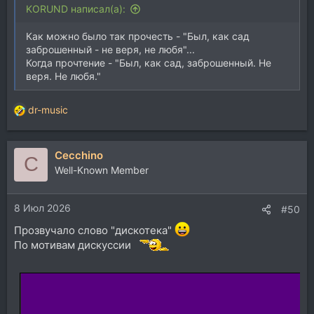
KORUND написал(а):
Как можно было так прочесть - "Был, как сад
заброшенный - не веря, не любя"...
Когда прочтение - "Был, как сад, заброшенный. Не
веря. Не любя."
dr-music
Р
е
а
Cecchino
к
C
ц
Well-Known Member
и
и
8 Июл 2026
:
#50
Прозвучало слово "дискотека"
По мотивам дискуссии