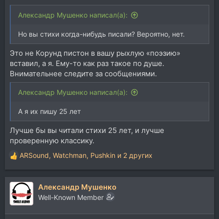
Александр Мушенко написал(а):
Но вы стихи когда-нибудь писали? Вероятно, нет.
Это не Корунд пистон в вашу рыхлую «поэзию»
вставил, а я. Ему-то как раз такое по душе.
Внимательнее следите за сообщениями.
Александр Мушенко написал(а):
А я их пишу 25 лет
Лучше бы вы читали стихи 25 лет, и лучше
проверенную классику.
ARSound
,
Watchman
,
Pushkin
и 2 других
Р
е
а
Александр Мушенко
к
ц
Well-Known Member
и
и