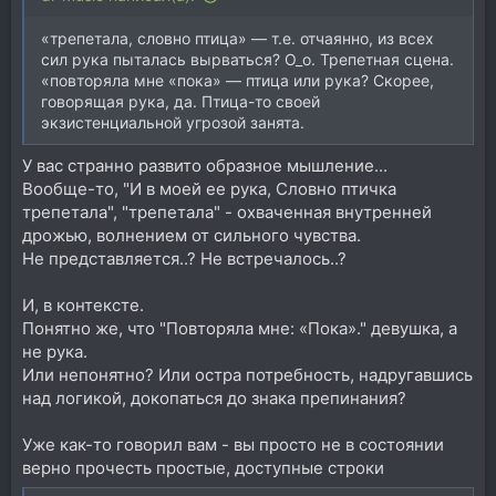
«трепетала, словно птица» — т.е. отчаянно, из всех
сил рука пыталась вырваться? О_о. Трепетная сцена.
«повторяла мне «пока» — птица или рука? Скорее,
говорящая рука, да. Птица-то своей
экзистенциальной угрозой занята.
У вас странно развито образное мышление...
Вообще-то, "И в моей ее рука, Словно птичка
трепетала", "трепетала" - охваченная внутренней
дрожью, волнением от сильного чувства.
Не представляется..? Не встречалось..?
И, в контексте.
Понятно же, что "Повторяла мне: «Пока»." девушка, а
не рука.
Или непонятно? Или остра потребность, надругавшись
над логикой, докопаться до знака препинания?
Уже как-то говорил вам - вы просто не в состоянии
верно прочесть простые, доступные строки