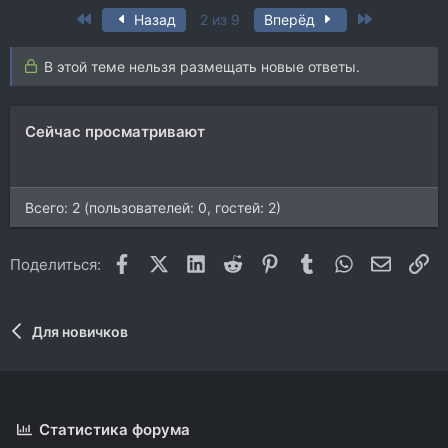
First
Last
Назад
2 из 9
Вперёд
В этой теме нельзя размещать новые ответы.
Сейчас просматривают
Всего: 2 (пользователей: 0, гостей: 2)
Facebook
X (Twitter)
LinkedIn
Reddit
Pinterest
Tumblr
WhatsApp
Электр
Сс
Поделиться:
Для новичков
Статистика форума