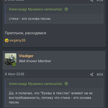
Александр Мушенко написал(а):
стихи - это основа песни.
Приплыли, расходимся
evgeny26
Р
е
а
Vladiger
к
ц
Well-Known Member
и
и
8 Июл 2026
:
#59
Александр Мушенко написал(а):
Да, я полагаю, что "буквы в текстах" влияют на их
востребованность, потому что стихи - это основа
песни.