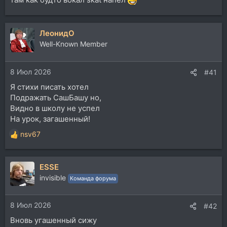
ЛеонидО
Well-Known Member
8 Июл 2026
#41
Я стихи писать хотел
Подражать СашБашу но,
Видно в школу не успел
На урок, загашенный!
nsv67
Р
е
а
ESSE
к
ц
invisible
Команда форума
и
и
8 Июл 2026
:
#42
Вновь угашенный сижу