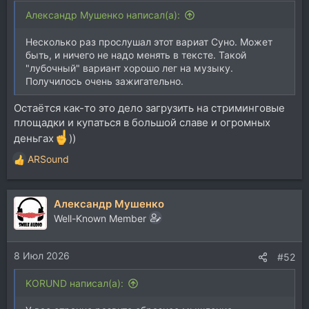
Александр Мушенко написал(а):
Несколько раз прослушал этот вариат Суно. Может
быть, и ничего не надо менять в тексте. Такой
"лубочный" вариант хорошо лег на музыку.
Получилось очень зажигательно.
Остаётся как-то это дело загрузить на стриминговые
площадки и купаться в большой славе и огромных
деньгах
))
ARSound
Р
е
а
Александр Мушенко
к
ц
Well-Known Member
и
и
8 Июл 2026
:
#52
KORUND написал(а):