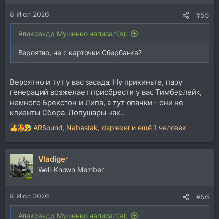
8 Июл 2026
#55
Александр Мушенко написал(а):
Вероятно, не с карточки Сбербанка?
Вероятно и тут у вас засада. Ну прикиньте, пару
генераций возжелает приобрести у вас Тимберлейк,
немного Брекстон и Липа, а тут опачки - они не
клиенты Сбера. Лопушары нах..
ARSound
,
Nabastak
,
deplexer
и ещё 1 человек
Р
е
а
Vladiger
к
ц
Well-Known Member
и
и
8 Июл 2026
:
#56
Александр Мушенко написал(а):