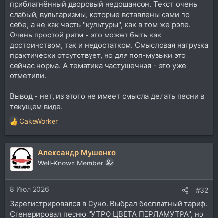
приблатнённый дворовый недошансон. Текст очень
слабый, вульгаризмы, которые вставлены сами по
себе, а не как часть "культуры", как в том же рэпе.
Очень простой ритм - это может быть как
достоинством, так и недостатком. Смысловая нагрузка
практически отсутствует, но для поп-музыки это
сейчас норма. А тематика частушечная - это уже
отметили.
Вывод - нет, из этого не имеет смысла делать песни в
текущем виде.
CakeWorker
Р
е
а
Александр Мушенко
к
ц
Well-Known Member
и
и
8 Июл 2026
:
#32
Зарегистрировался в Суно. Выбрал бесплатный тариф.
Сгенерировал песню "УТРО ЦВЕТА ПЕРЛАМУТРА", но