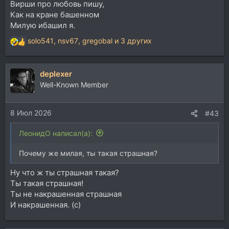
Вирши про любовь пишу,
Как на кране башенном
Милую ибашил я.
solo541
,
nsv67
,
gregobal
и 3 других
Р
е
а
deplexer
к
ц
Well-Known Member
и
и
8 Июл 2026
:
#43
ЛеонидО написал(а):
Почему же милая, ты такая страшная?
Ну что ж ты страшная такая?
Ты такая страшная!
Ты не накрашенная страшная
И накрашенная. (с)