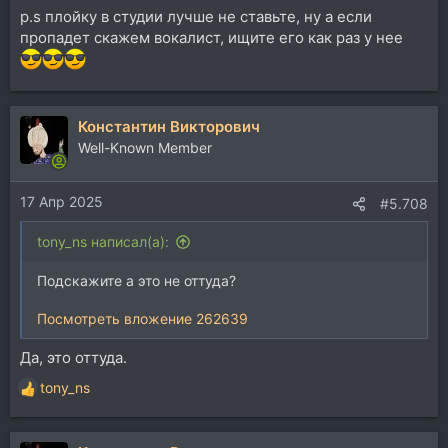
p.s плойку в студии лучше не ставьте, ну а если
пропадет скажем вокалист, ищите его как раз у нее
Константин Викторович
Well-Known Member
17 Апр 2025
#5.708
tony_ns написал(а):
Подскажите а это не оттуда?
Посмотреть вложение 262639
Да, это оттуда.
tony_ns
Р
е
а