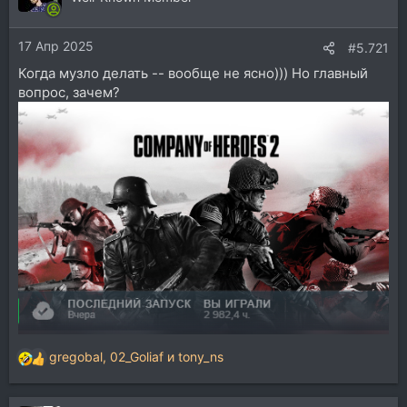
17 Апр 2025
#5.721
Когда музло делать -- вообще не ясно))) Но главный
вопрос, зачем?
gregobal
,
02_Goliaf
и
tony_ns
Р
е
а