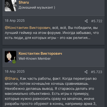
Sharu
к
ц
Домашний музыкант )
и
и
18 Апр 2025
:
#5.722
@Константин Викторович
, всё, всё, Вы победили, вы
лучший геймер на этом форуме. Иногда забываю, что
есть люди, для которых игры - это как религия...
Константин Викторович
Well-Known Member
18 Апр 2025
#5.723
@Sharu
, Как часть работы, факт. Когда переиграл во
многое, потом хочешь/не хочешь сравниваешь.
Неизбежно делаешь вывод. Я стараюсь делать это
максимально объективно. Есть игры к примеру,
которые нужно разносить сразу на зачатках, иначе
разрабы просто обуреют в конец, например арма 3,