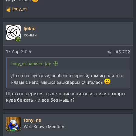
tony_ns
Р
е
а
ljekio
к
ц
хоныч
и
и
17 Апр 2025
:
#5.702
tony_ns написал(а):
Да он оч шустрый, особенно первый, там играли то с
клавы с него, мышка зашкваром считалась
Шото не верится, выделение юнитов и клики на карте
куда бежать - и все без мыши?
tony_ns
Well-Known Member