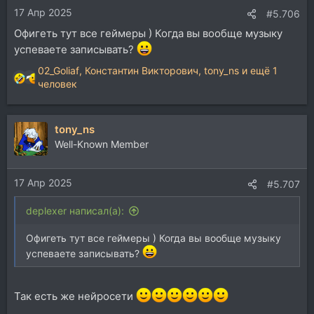
17 Апр 2025
#5.706
Офигеть тут все геймеры ) Когда вы вообще музыку
успеваете записывать?
02_Goliaf
,
Константин Викторович
,
tony_ns
и ещё 1
Р
человек
е
а
к
tony_ns
ц
Well-Known Member
и
и
:
17 Апр 2025
#5.707
deplexer написал(а):
Офигеть тут все геймеры ) Когда вы вообще музыку
успеваете записывать?
Так есть же нейросети