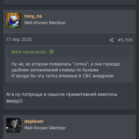
е
а
tony_ns
к
ц
Well-Known Member
и
и
17 Апр 2025
:
#5.705
ljekio написал(а):
Ну не, во втором появилась "сетка", а она гораздо
удобнее запоминаний клавиш по буквам.
И вроде бы эту сетку впервые в C&C внедрили.
Ага ну попроще в смысле примитивней имелось
ввиду))
deplexer
Well-Known Member