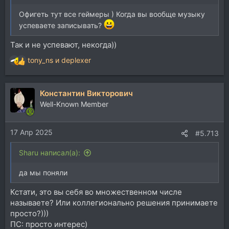
Офигеть тут все геймеры ) Когда вы вообще музыку
успеваете записывать?
Так и не успевают, некогда))
tony_ns
и
deplexer
Р
е
а
Константин Викторович
к
ц
Well-Known Member
и
и
17 Апр 2025
:
#5.713
Sharu написал(а):
да мы поняли
Кстати, это вы себя во множественном числе
называете? Или коллегионально решения принимаете
просто?)))
ПС: просто интерес)