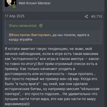
ц
Well-Known Member
и
и
17 Апр 2025
:
#5.710
Sharu написал(а):
@Константин Викторович
, да мы поняли, идите в
калду играйте
Я кстати заметил такую тенденцию, не знаю, моё
личное наблюдение, если в игре есть такая максима
как "историчность" все игры в таком амплуа -- какое-
то говно по итогу) Вот прям огромный список есть в
пример. Как только начинают уходить в
достоверность или историчность - пиши пропало...
Вот просто первый же пример мэн оф вар. Когда это
было "в тылу врага" - иц окей, как они сделали
исторические битвы, ну например миссия "кёльнская
пантера", - это просто пздосия... Не удивительно что
лучшие части тотал вара, это как раз части по миру
вархаммера)))