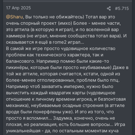
17 Апр 2025
#5.715
@Sharu
, Вы только не обижайтесь) Тотал вар это
очень спорный проект (имхо) Более - менее части,
это аттила (в которую я играл), и по вселенной вар
хаммера (не играл, мнение сообщества тотал вара). И
оказывается я ещё в rome2 играл...
В самой же игре просто чудовищное количество
проблем как технического характера, так и
балансового. Например помню были какие-то
пикинёры, которые были просто неубиваемые) Даже в
той же аттиле, которая считается, кстати, одной из
более-менее отполированных, проблем было ппц.
Например чтоб захватить империю, нужно было
вычистить каждый квадратик карты (чудовищное
отношение к личному времени игрока, и безпонтовая
механика), неубиваемые осадные строения (в аттиле
вроде были понерфлены уже). И это из того, что
просто я вспомнил... Задумка, конечно, очень не
плохая, но реализация, есть большие вопросы... Игра
уникальнейшая - да, по остальным моментам куча