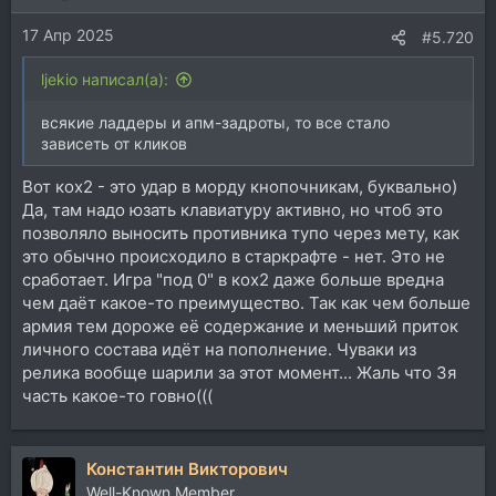
17 Апр 2025
#5.720
ljekio написал(а):
всякие ладдеры и апм-задроты, то все стало
зависеть от кликов
Вот кох2 - это удар в морду кнопочникам, буквально)
Да, там надо юзать клавиатуру активно, но чтоб это
позволяло выносить противника тупо через мету, как
это обычно происходило в старкрафте - нет. Это не
сработает. Игра "под 0" в кох2 даже больше вредна
чем даёт какое-то преимущество. Так как чем больше
армия тем дороже её содержание и меньший приток
личного состава идёт на пополнение. Чуваки из
релика вообще шарили за этот момент... Жаль что 3я
часть какое-то говно(((
Константин Викторович
Well-Known Member