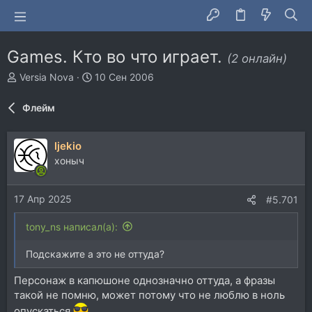
Games. Кто во что играет.
(2 онлайн)
А
Д
Versia Nova
10 Сен 2006
в
а
т
т
Флейм
о
а
р
н
т
а
ljekio
е
ч
хоныч
м
а
ы
л
а
17 Апр 2025
#5.701
tony_ns написал(а):
Подскажите а это не оттуда?
Персонаж в капюшоне однозначно оттуда, а фразы
такой не помню, может потому что не люблю в ноль
опускаться