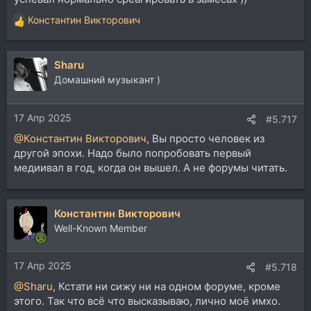
Константин Викторович
Р
е
а
Sharu
к
ц
Домашний музыкант )
и
и
17 Апр 2025
:
#5.717
@Константин Викторович
, Вы просто человек из
другой эпохи. Надо было попробовать первый
медиивал в год, когда он вышел. А не форумы читать.
Константин Викторович
Well-Known Member
17 Апр 2025
#5.718
@Sharu
, Кстати ни сижу ни на одном форуме, кроме
этого. Так что всё что высказываю, лично моё имхо.