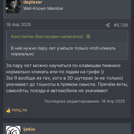
deplexer
к
ц
Well-Known Member
и
и
18 Апр 2025
:
#5.729
Константин Викторович написал(а):
В неё нужно пару лет учиться только чтоб кликать
нормально
За пару лет можно научиться по клавишам пианино
нормально кликать или по ладам на грифе ))
ЗЫ Я вообще из тех, кого в 3D шутерах (и не только)
укачивает до тошноты в прямом смысле. Причём яхты,
самолёты, поезда и автомобили не укачивают
Последнее редактирование:
18 Апр 2025
tony_ns
Р
е
а
ljekio
к