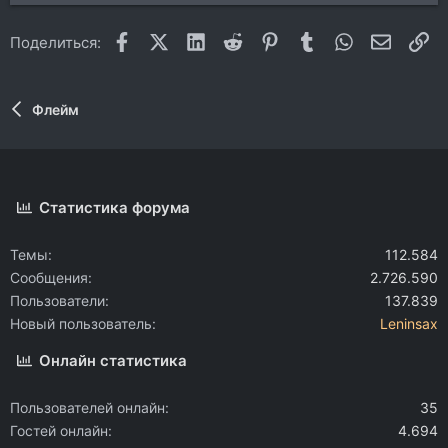
Facebook
X (Twitter)
LinkedIn
Reddit
Pinterest
Tumblr
WhatsApp
Электр
Сс
Поделиться:
Флейм
Статистика форума
Темы
112.584
Сообщения
2.726.590
Пользователи
137.839
Новый пользователь
Leninsax
Онлайн статистика
Пользователей онлайн
35
Гостей онлайн
4.694