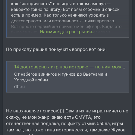
как "историчность" все игры в таком амплуа --
какое-то говно по итогу) Вот прям огромный список
есть в пример. Как только начинают уходить в
достоверность или историчность - пиши пропало...
Вот просто первый же пример мэн оф вар. Когда это
Нажмите для раскрытия...
было "в тылу врага" - иц окей, как они сделали
исторические битвы, ну например миссия "кёльнская
пантера", - это просто пздосия... Не удивительно что
По приколу решил поизучать вопрос вот они:
лучшие части тотал вара, это как раз части по миру
вархаммера)))
14 достоверных игр про историю — по ним можно учиться и образовываться — Игры на DTF
От набегов викингов и гуннов до Вьетнама и
Холодной войны.
dtf.ru
Не вдохновляет список)))) Сам в их не играл ничего не
скажу, не мой жанр, знаю есть СМУТА, это
отечественная поделка, по факту отмыв бабла, игры
там нет, но тоже типа историческая, там даже Жуков