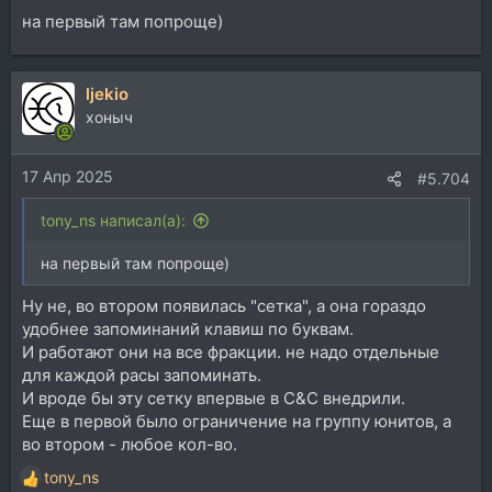
на первый там попроще)
ljekio
хоныч
17 Апр 2025
#5.704
tony_ns написал(а):
на первый там попроще)
Ну не, во втором появилась "сетка", а она гораздо
удобнее запоминаний клавиш по буквам.
И работают они на все фракции. не надо отдельные
для каждой расы запоминать.
И вроде бы эту сетку впервые в C&C внедрили.
Еще в первой было ограничение на группу юнитов, а
во втором - любое кол-во.
tony_ns
Р