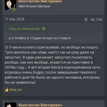
Константин Викторович
к
ц
Well-Known Member
и
и
17 Апр 2025
:
#5.709
tony_ns написал(а):
p.s плойку в студии лучше не ставьте
))) У меня коллега притаскивал, но вообще не пошло.
Тупо валялось как хлам, никто так ни разу даже не
запустил. Я один раз может запустил посмотреть
вообще, как оно вообще, играется на приставке в
2016м году... А вот вторая батла в корпоративной сети
игралась очень бодро, после завершения тяжёлого
рабочего дня! Не было ни одного человека, которому
бы не нравилось)
tony_ns
Р
е
а
Константин Викторович
к