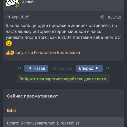
ц
хоныч
и
и
18 Апр 2025
:
#5.730
Школа вообще одни прорехи в знаниях оставляет, по
настоящему историю второй мировой я начал
узнавать после того, как в 2004 поставил себе ил-2 ЗС
tony_ns
и
Константин Викторович
Р
е
а
First
Last
Назад
191 из 282
Вперёд
к
ц
Войдите или зарегистрируйтесь для ответа.
и
и
:
Сейчас просматривают
ljekio
Всего: 3 (пользователей: 1, гостей: 2)