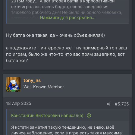
2016м году... А вот вторая батла в корпоративной
сети игралась очень бодро, после завершения
тяжёлого рабочего дня! Не было ни одного человека,
Нажмите для раскрытия...
которому бы не нравилось)
Ну батла она такая, да - очень объединяла)))
а подскажите - интересно же - ну примерный топ ваш
по играм, было же что-то что вас прям зацепило, вот
батла же?
tony_ns
Well-Known Member
18 Апр 2025
#5.725
Константин Викторович написал(а):
Я кстати заметил такую тенденцию, не знаю, моё
личное наблюдение, если в игре есть такая максима