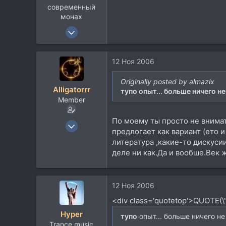
myspace.com
современный
монах
8 Окт 2006
9.403
3.508
12 Ноя 2006
113
42
Originally posted by almazix
Alligatorrr
тупо опыт... больше ничего н
Запорожье
Member
По моему ты просто не внимат
22 Авг 2006
предлогает как вариант (ето и
332
литература ,какие-то дискуси
11
деле ни как.Да и вообше.Век ж
18
45
12 Ноя 2006
UAE
<div class='quotetop'>QUOTE(\"
Посетить сайт
Hyper
тупо
опыт... больше ничего не
Trance music