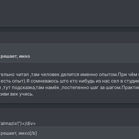
е решает, имхо
ельно читал ,там человек делится именно опытом.При чём г
 есть опыт).Я сомневаюсь што кто нибудь из нас сел в студи
и ,тут подсказка,там намёк ,постепенно шаг за шагом.Практ
иви век учись.
almazix\")</div>
 решает, имхо[/b]