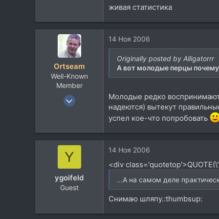
живая статистика
Посетить сайт
14 Ноя 2006
Originally posted by Alligatorrr
Ortseam
А вот молодые перцы почему-
Well-Known
Member
Молодые редко воспринимают 
28 Фев 2006
надеются) вытекут правильные 
3.176
успел кое-что попробовать
3.624
113
56
14 Ноя 2006
Y
Ruthenia Nigra
<div class='quotetop'>QUOTE(\"
ygoifeld
...А на самом деле практичес
Guest
Снимаю шляпу.:thumbsup: