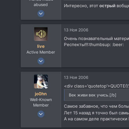
abused
Интересно, этот
острый
вобще 
25 Май 2006
1.949
441
13 Ноя 2006
0
Очень познавательный материал.
40
Респекты!!!:thumbsup: :beer:
live
Москва
Active Member
myspace.com
13 Янв 2005
535
57
13 Ноя 2006
28
<div class='quotetop'>QUOTE(\"A
Ukraine Lviv
jo0hn
Век живи век учись.[/b]
Well-Known
Member
Самое забавное, что чем боль
15 Ноя 2002
Лет 15 назад я точно был сам
А на самом деле практически
1.187
695