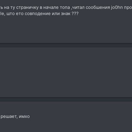
ть на ту страничку в начале тoпa ,читал сообшения jo0hn про
le, што ето совподение или знак ???
 решает, имхо