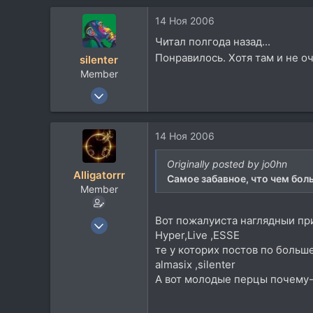
113
14 Ноя 2006
54
Читал полгода назад...
москва
Понравилось. Хотя там и не 
silenter
boosty.to
Member
12 Ноя 2006
110
3
14 Ноя 2006
18
Originally posted by jo0hn
Alligatorrr
Самое забавное, что чем боль
Member
Вот пожалуиста наглядныи пр
22 Авг 2006
Hyper,Live ,ESSE
332
те у которих постов по больш
11
almasix ,silenter
18
А вот молодые перцы почему-т
45
UAE