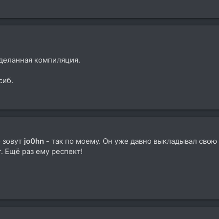
деланная компиляция.
сиб.
о зовут
jo0hn
- так по моему. Он уже давно выкладывал свою 
. Ещё раз ему респект!