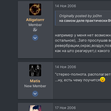
14 Ноя 2006
Originally posted by jo0hn
Alligatorrr
на самом деле практически В
Member
например у меня нет возможно
22 Авг 2006
остальное), .Зато прослушав в
332
ревербрации,окрас,воздух,по
11
как на што реагирует,с какого
18
45
14 Ноя 2006
UAE
"стерео-полнота. располагаетс
Посетить сайт
...ну, есть чему поучится
Matis
New Member
23 Сен 2005
484
1
17 Ноя 2006