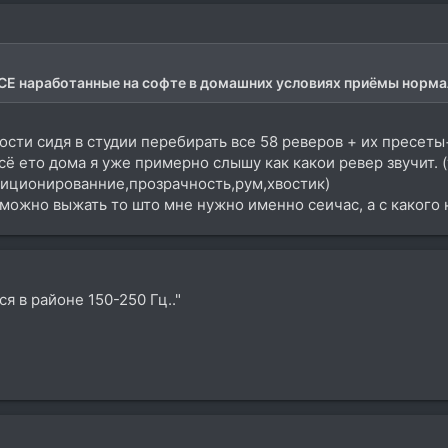
СЕ наработанные на софте в домашних условиях приёмы норма
сти сидя в студии перебирать все 58 реверов + их пресеты
сё ето дома я уже примерно слышу как какои ревер звучит. 
зиционированние,прозрачность,рум,хвостик)
 можно выжать то што мне нужно именно сеичас, a с какого н
я в районе 150-250 Гц.."