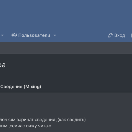
Пользователи
Вход
ра
Сведение (Mixing)
очкам варинат сведения ,(как сводить)
ным ,сеичас сижу читаю.