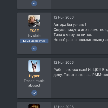
22 Авг 2006
332
11
12 Ноя 2006
18
Автора бы узнать !
45
Ощущение,что это грамотно с
ESSE
UAE
Типа с миру по нитке.
invisible
Посетить сайт
Но всё равно пользительно,па
Команда форума
23 Сен 2006
9.094
14.171
12 Ноя 2006
113
Ребят, это-же наш! Из ЦК!!! Ег
58
делу. Так что это наш РММ-чег
Hyper
Москвы
Trance music
abused
25 Май 2006
1.949
441
12 Ноя 2006