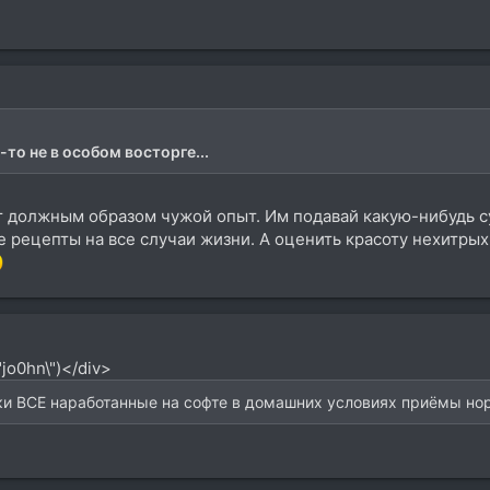
то не в особом восторге...
должным образом чужой опыт. Им подавай какую-нибудь су
рецепты на все случаи жизни. А оценить красоту нехитрых с 
jo0hn\")</div>
ки ВСЕ наработанные на софте в домашних условиях приёмы норм