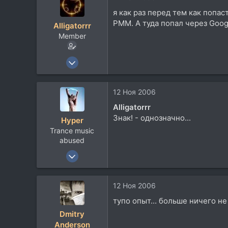
0
я как раз перед тем как попас
40
РММ. A туда попал через Goog
Alligatorrr
Москва
Member
myspace.com
22 Авг 2006
332
11
12 Ноя 2006
18
Alligatorrr
45
Знак! - однозначно...
Hyper
UAE
Trance music
Посетить сайт
abused
25 Май 2006
1.949
441
12 Ноя 2006
0
тупо опыт... больше ничего не
40
Dmitry
Москва
Anderson