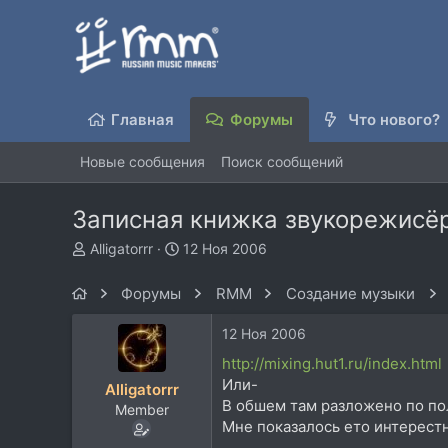
Главная
Форумы
Что нового?
Новые сообщения
Поиск сообщений
Записная книжка звукорежисё
А
Д
Alligatorrr
12 Ноя 2006
в
а
т
т
Форумы
RMM
Создание музыки
о
а
р
н
12 Ноя 2006
т
а
е
ч
http://mixing.hut1.ru/index.html
м
а
Или-
Alligatorrr
ы
л
В обшем там разложено по пол
Member
а
Мне показалось ето интерест