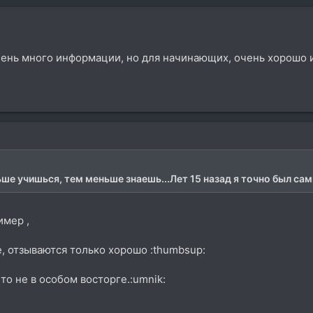
очень много информации, но для начинающих, очень хорошо
ше учишься, тем меньше знаешь...Лет 15 назад я точно был сам
имер ,
е, отзываются только хорошо :thumbsup:
о не в особом восторге.:umnik: