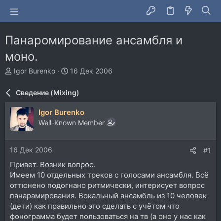
Панаромирование ансамбля и
моно.
А
Д
Igor Burenko
16 Дек 2006
в
а
т
т
Сведение (Mixing)
о
а
р
н
Igor Burenko
т
а
Well-Known Member
е
ч
м
а
ы
л
16 Дек 2006
#1
а
Привет. Возник вопрос.
Имеем 10 отдельных треков с голосами ансамбля. Всё
оттюнено подогнано ритмически, интерисует вопрос
панарамирования. Вокальный ансамбль из 10 человек
(дети) как правильно это сделать с учётом что
фонограмма будет пользоваться на тв (а оно у нас как