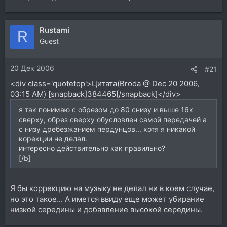
Rustami
R
Guest
20 Дек 2006
#21
<div class='quotetop'>Цитата(Broda @ Dec 20 2006,
03:15 AM) [snapback]384465[/snapback]</div>
я так понимаю с обрезом до 80 снизу и выше 16к
сверху, обрез сверху обусловлен самой передачей а
с низу дребезжанием пердунцов... хотя я никакой
корекции не делал.
интересно действительно как правильно?
[/b]
Я бы коррекцию на музыку не делал ни в коем случае,
но это такое... А имется ввиду еще может убирание
низкой середины и добавление высокой середины.