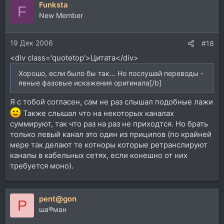
Funksta
F
New Member
19 Дек 2006
#18
<div class='quotetop'>Цитата</div>
Хорошо, если было бы так... Но послушай переводы -
явные фазовые искажения оригинала[/b]
Я с тобой согласен, сам не раз слышал подобные лажи
Также слышал что на некоторых каналах
суммируют, так что раз на раз не приходтся. Но брать
только левый канал это один из приципов (по крайней
мере так делают те котноры которые ретранслируют
каналы в кабельных сетях, если конешно от них
требуется моно).
pent@gon
P
ша®ман