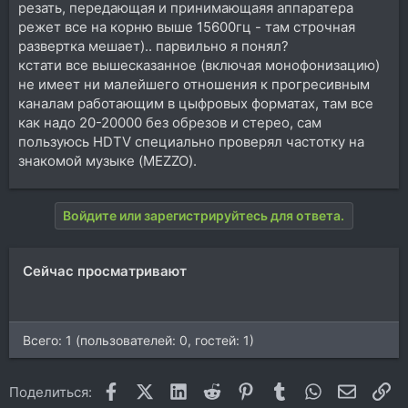
резать, передающая и принимающаяя аппаратера
режет все на корню выше 15600гц - там строчная
развертка мешает).. парвильно я понял?
кстати все вышесказанное (включая монофонизацию)
не имеет ни малейшего отношения к прогресивным
каналам работающим в цыфровых форматах, там все
как надо 20-20000 без обрезов и стерео, сам
пользуюсь HDTV специально проверял частотку на
знакомой музыке (MEZZO).
Войдите или зарегистрируйтесь для ответа.
Сейчас просматривают
Всего: 1 (пользователей: 0, гостей: 1)
Facebook
X (Twitter)
LinkedIn
Reddit
Pinterest
Tumblr
WhatsApp
Электр
Сс
Поделиться: