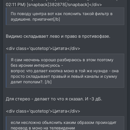
02:11 PM) [snapback]382878[/snapback]</div>
По поводу центра вот как пояснить такой фильтр в
аудишене. приатачил[/b]
Видимо складывает лево и право в противофазе.
<div class='quotetop'>Цитата</div>
Я сам неочень хорошо разбираюсь в этом поэтому
без иронии интерисуюсь -
вопрос что делает кнопка моно в той же нуэнде - она
просто складывает правый и левый каналы и сумму
делит пополам?. [/b]
Для стерео - делает то что я сказал. И -3 дБ.
<div class='quotetop'>Цитата</div>
если несложно обьяснить каким образом проиходит
перевод в моно на телевидении