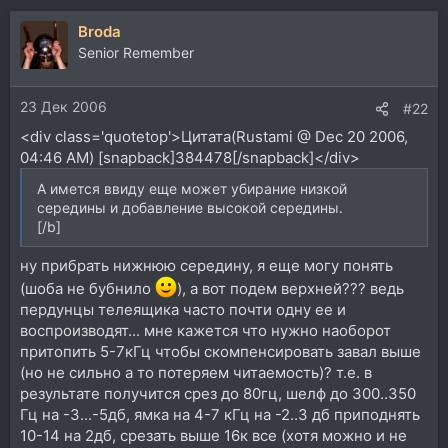
Broda
Senior Remember
23 Дек 2006
#22
<div class='quotetop'>Цитата(Rustami @ Dec 20 2006,
04:46 AM) [snapback]384478[/snapback]</div>
А имется ввиду еще может убирание низкой
середины и добавление высокой середины.
[/b]
ну прибрать нижнюю середину, я еще могу понять
(шоба не бубнило
), а вот подем верхней??? ведь
пердунцы телеящика часто почти одну ее и
воспроизводят... мне кажется что нужно наоборот
притопить 5-7кГц чтобы скомпенсировать завал выше
(но не сильно а то потеряем читаемость)? т.е. в
результате получится срез до 80гц, шелф до 300..350
Гц на -3...-5дб, ямка на 4-7 кГц на -2..3 дб приподнять
10-14 на 2дб, срезать выше 16к все (хотя можно и не