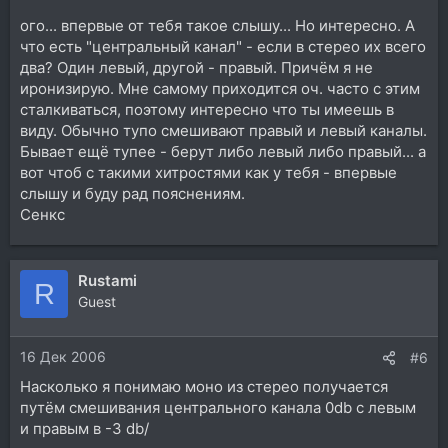
ого... впервые от тебя такое слышу... Но интересно. А
что есть "центральный канал" - если в стерео их всего
два? Один левый, другой - правый. Причём я не
иронизирую. Мне самому приходится оч. часто с этим
сталкиваться, поэтому интересно что ты имеешь в
виду. Обычно тупо смешивают правый и левый каналы.
Бывает ещё тупее - берут либо левый либо правый... а
вот чтоб с такими хитростями как у тебя - впервые
слышу и буду рад пояснениям.
Сенкс
Rustami
R
Guest
16 Дек 2006
#6
Насколько я понимаю моно из стерео получается
путём смешивания центрального канала 0db с левым
и правым в -3 db/