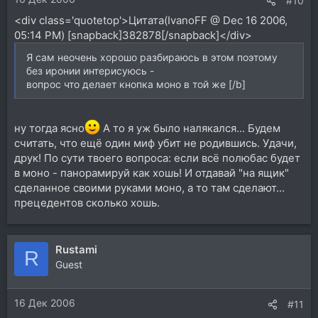
#10
<div class='quotetop'>Цитата(IvanoFF @ Dec 16 2006,
05:14 PM) [snapback]382878[/snapback]</div>
Я сам неочень хорошо разбираюсь в этом поэтому
без иронии интерисуюсь -
вопрос что делает кнопка моно в той же [/b]
ну тогда ясно
А то я уж было налякался... Будем
считать, что ещё один миф убит не родившись. Удачи,
друк! По сути твоего вопроса: если всё полюбас будет
в моно - панорамируй как хошь! И отдавай "на ящик"
сделанное своими руками моно, а то там сделают...
прецедентов сколько хошь.
Rustami
R
Guest
16 Дек 2006
#11