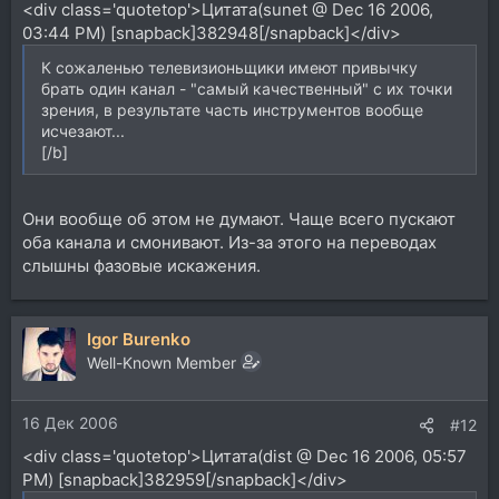
<div class='quotetop'>Цитата(sunet @ Dec 16 2006,
03:44 PM) [snapback]382948[/snapback]</div>
К сожаленью телевизионьщики имеют привычку
брать один канал - "самый качественный" с их точки
зрения, в результате часть инструментов вообще
исчезают...
[/b]
Они вообще об этом не думают. Чаще всего пускают
оба канала и смонивают. Из-за этого на переводах
слышны фазовые искажения.
Igor Burenko
Well-Known Member
16 Дек 2006
#12
<div class='quotetop'>Цитата(dist @ Dec 16 2006, 05:57
PM) [snapback]382959[/snapback]</div>