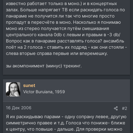
известно работает только в моно.) и в концертных
залах. Больше напрягает ТВ если раскидать голоса по
панараме не получится ли так что многие просто
пропадут в пересчёте в моно. Насколько я понимаю
моно из стерео получается путём смешивания
центрального канала 0db с левым и правым в -3 db/
Вопрос как в панараме расставлять голоса? ансамбль
поёт на 2 голоса - ставить их подряд - как они стояли -
слева вторые справа первые или вперемешку.
зы акомпонимент (минус) трекинг.
sunet
Victor Buruiana, 1959
16 Дек 2006
#2
Я их раскидываю парами - одну сопрану левее, другую
симметрично правее и т.д. Голоса что пониже- ближе
к центру, что повыше - дальше. Для проверки можно