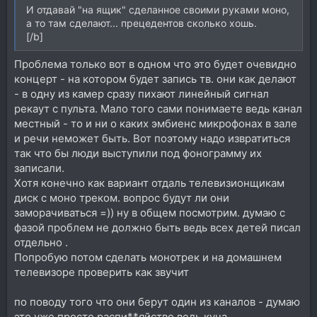
И отдавай "на ящик" сделанное своими руками моно,
а то там сделают... прецедентов сколько хошь.
[/b]
Проблема только вот в одном что это будет очевидно
концерт - на котором будет запись тв. они как делают
- в одну из камер сразу пихают линейный сигнал
рекаут с пульта. Мало того сами понимаете ведь канал
местный - то и ни о каких эмбиенс микрофонах в зале
и речи неможет быть. Вот поэтому надо извратиться
так что бы люди выступили под фонограмму их
записали.
Хотя конечно как вариант отдаль телевизионщикам
диск с моно треком. вопрос будут ли они
заморачиваться =)) ну в общем посмотрим. думаю с
фазой проблем не должно быть ведь всех детей писал
отдельно .
Попробую потом сделать монотрек и на домашнем
телевизоре проверить как звучит
по поводу того что они берут один из каналов - думаю
это уже просто распи**яйство ведь куча