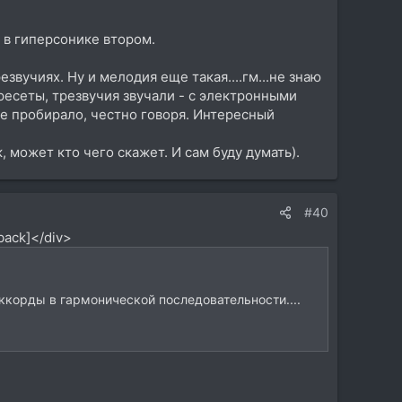
 в гиперсонике втором.
езвучиях. Ну и мелодия еще такая....гм...не знаю
пресеты, трезвучия звучали - с электронными
е пробирало, честно говоря. Интересный
, может кто чего скажет. И сам буду думать).
#40
back]</div>
аккорды в гармонической последовательности....