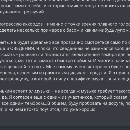
рные"сами по себе, и которые в миксе могут пережить пла
звучанием трезвучий.
рогрессию аккордов - именно с точки зрения плавного голо
сделать несколько примеров с басом и каким-нибудь лупом.
 быть, не будет идеально все прозрачно смотреться само по 
ще и СВЕДЕНИЯ. Я пока что сведением не занимался вообще,
 сказать - реально ли "вычистить" электронные тембра для
лучаться, мы тут и сами это быстро поймем. И многие начин
ть еще какой-то путь. Мне самому очень интересно будет по
ересна, взрослым и грамотным дядькам - вряд ли. Я в принц
электронщину, в которой в силу специфики звука - опыта ещ
нький аспект эл.музыки - не всегда ж музыка требует тако
 да. Я согласен еще с одним из участников, который сказал,
ь все одним тембром...В общем, буду пробовать на досуге, п
, и на нем кто-то поучится, что уже хорошо.