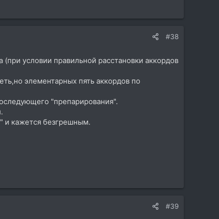
#38
са (при условии правильной расстановки аккордов
идеть,но элементарных пять аккордов по
 последующего "препарирования".
.
" и кажется безгрешным.
#39