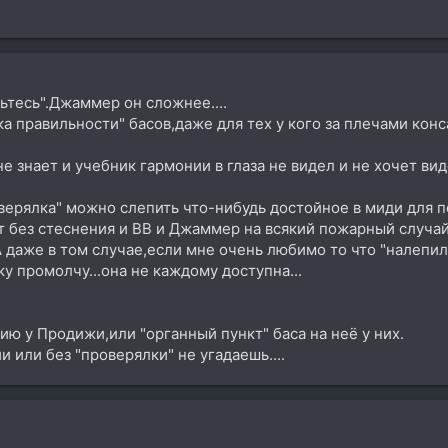
рьтесь".Джаммер он сложнее....
а правильности" басов,даже для тех у кого за плечами кон
не знает и учебник гармонии в глаза не видел и не хочет в
оверялка" можно слепить что-нибудь достойное в миди для
т без стеснения и ВВ и Джаммер на всякий пожарный случай
 даже в том случае,если мне очень любимо то что "налепил
 промолчу...она не каждому доступна...
ю у Продижи,или "органный пункт" баса на неё у них.
 или без "проверялки" не угадаешь....