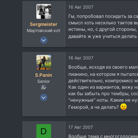
а
16 Авг 2007
к
ц
Гм, попробовал посидеть за с
и
смысл хоть несклько тактов в
Sergmeister
и
истины, но, с другой стороны,
Мартовский кот
:
давайте ж уже учиться делать
22 Ноя 2005
533
85
16 Авг 2007
28
Вообще, исходя из своего мал
Беларусь, Могилев
пианино, на котором я пыталс
S.Panin
Посетить сайт
действительно, компромисс м
Senior
Как один из вариантов, вижу 
как бы забыть про тембры, со
25 Окт 2006
"ненужные" ноты. Какие не ну
3.115
Геморой, а че делать?
1.601
113
17 Авг 2007
D
Вообще тема с многоголосием