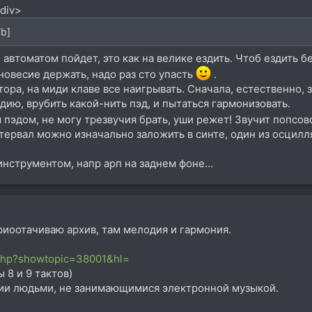
/div>
b]
 автоматом пойдет, это как на велике ездить. Чтоб ездить б
вновесие держать, надо раз сто упасть
.
тора, на миди клаве все наигрывать. Сначала, естественно,
дию, врубить какой-нить пэд, и пытаться гармонизовать.
 пэдом, не могу трезвучия брать, уши режет! Звучит попсов
интервал можно изначально заложить в синте, один из осцилл
инструментом, напр арп на заднем фоне...
риоотачиваю архив, там мелодия и гармония.
.php?showtopic=38001&hl=
 8 и 9 тактов)
ии людьми, не занимающимися электронной музыкой.