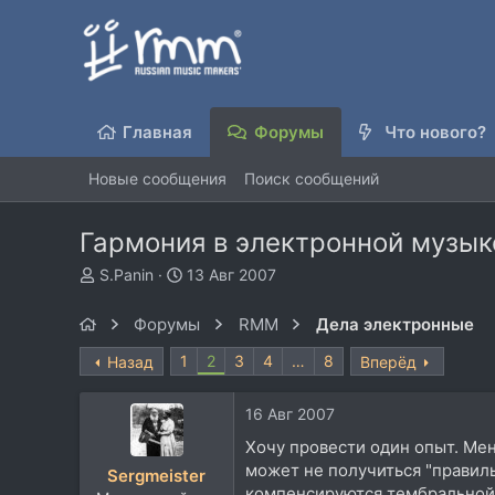
Главная
Форумы
Что нового?
Новые сообщения
Поиск сообщений
Гармония в электронной музы
А
Д
S.Panin
13 Авг 2007
в
а
т
т
Форумы
RMM
Дела электронные
о
а
р
н
1
2
3
4
…
8
Назад
Вперёд
т
а
е
ч
16 Авг 2007
м
а
ы
л
Хочу провести один опыт. Мен
а
может не получиться "правиль
Sergmeister
компенсируются тембральной 