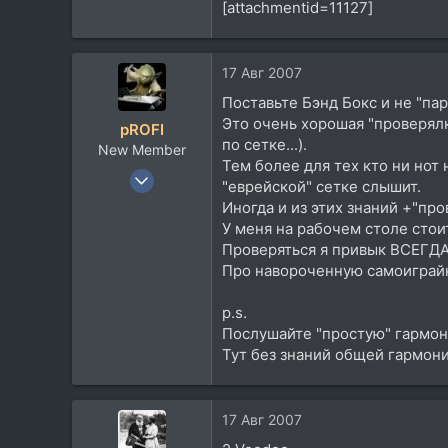
[attachmentid=11127]
1.601
113
17 Авг 2007
Поставьте Бэнд Бокс и не "па
Это очень хорошая "проверялк
pROFI
по сетке...).
New Member
Тем более для тех кто ни нот 
11 Май 2006
"еврейской" сетке слышит.
2.723
Иногда и из этих знаний +"пр
1.604
У меня на рабочем столе стои
Проверяться я привык ВСЕГДА
0
Про навороченную самоиграйку
117
Посетить сайт
p.s.
Послушайте "простую" гармони
Тут без знаний общей гармонии
17 Авг 2007