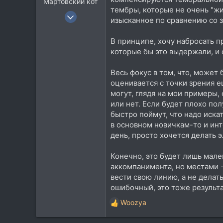
Мартовский кот
тембры, которые не очень "жи
22 Ноя 2005
изысканное по сравнению со 
533
85
В принципе, хочу набросать п
которые бы это выдержали, и 
28
Беларусь, Могилев
Весь фокус в том, что, может
Посетить сайт
оценивается с точки зрения е
могут, глядя на мои примеры,
или нет. Если будет плохо по
быстро поймут, что надо иска
в основном новичкам-то и инт
день, просто хочется делать 
Конечно, это будет лишь мале
аккомпанимента, но местами -
вести свою линию, а не делат
ошибочный, это тоже результат
Woozya
Р
е