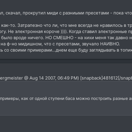
 скачал, прокрутил миди с разниыми пресетами - пока что
как-то. Затрапезно что ли, что мне всегда не нравилось в тр
огу. Не электронная короче )))). Когда ставил электронные 
было вроде ничего. НО СМЕШНО - на хихи меня так давно н
 на ф-но мидишном, что с пресетами, звучало НАИВНО.
ь со своими примерами...днем еще буду заглядывать в топик
Sergmeister @ Aug 14 2007, 06:49 PM) [snapback]481612[/snap
ю примеры, как от одной ступени баса можно построить разные 