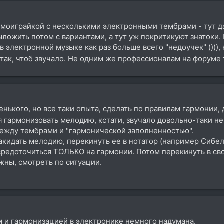
амоиграйкой с несколькими электронными тембрами - тут д
ыложить потом с вариантами, а тут уж покритикуют знатоки
 в электронной музыке как раз больше всего "недоучек" ))))
 так, чтоб звучало. Не одним же профессионалам на форуме
енького, но все таки опыта, сделать по правилам гармонии,
я гармонизовать мелодию, кстати, звучало довольно-таки н
ежду тембрами и "гармонической заполненностью".
накидать мелодию, перекинуть ее в нотатор (например Сибе
средоточиться ТОЛЬКО на гармонии. Потом перекинуть в сво
жны, смотреть по ситуации.
 и гармонизацией в электронике немного надумана.