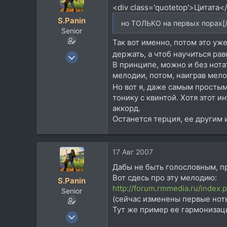
<div class='quotetop'>Цитата<
S.Panin
но ТОЛЬКО на первых порах[/
Senior
Так вот именно, потом это уже
25 Окт 2006
держать, а чтоб научиться ра
В принципе, можно и без нота
3.115
мелодии, потом, наиграв мело
1.601
Но вот я, даже самым простым
113
тонику с квинтой. Хотя этот 
аккорд.
Останется терция, ее другим 
17 Авг 2007
Дабы не быть голословным, п
Вот сдесь про эту мелодию:
S.Panin
http://forum.rmmedia.ru/index
Senior
(сейчас изменены первые ноты
Тут же пример ее гармонизац
25 Окт 2006
3.115