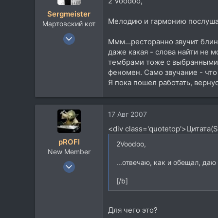
2 Voodoo,
Sergmeister
Мелодию и гармонию послушал,
Мартовский кот
22 Ноя 2005
Ммм...ресторанно звучит блин 
533
даже какая - слова найти не м
85
тембрами тоже с выбранными 
феномен. Само звучание - что
28
Я пока пошел работать, вернус
Беларусь, Могилев
Посетить сайт
17 Авг 2007
<div class='quotetop'>Цитата(
pROFI
2Voodoo,
New Member
...отвечаю, как и обещал, да
11 Май 2006
2.723
[/b]
1.604
0
Для чего это?
117