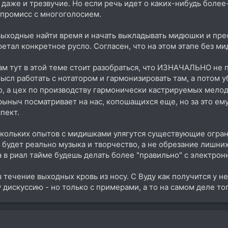
 даже и трезвучие. Но если речь идет о каких-нибудь боле
мпромисс с многоголосием.
 выходные найти время и начать выкладывать мидюшки и пр
етал конкретное русло. Согласен, что на этом этапе без ми
нам тут в этой теме стоит разобраться, что ИЗНАЧАЛЬНО не п
ысл работать с нотатором и гармонизировать там, а потом у
во, а цех по производству гармонически кастрируемых мело
рыныч посматривает на нас, копошащихся еще, но за это ему
спект.
скольких опытов с мидишками улягутся существующие огран
 будет реально музыка и творчество, а не обрезание лишних
а в риал тайме будешь делать более "правильно" с электрон
течение выходных кровь из носу. С Вуду как получится у н
 дискуссию - но только с примерами, а то на самом деле то