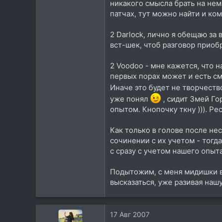
никакого смысла брать на нем
85
патчах, тут можно найти и ко
28
2 Darlock, лично я обещаю за
Беларусь, Могилев
вст-шек, чтоб разговор приобр
Посетить сайт
2 Voodoo - мне кажется, что 
первых порах может и есть см
Иначе это будет не творчест
уже понял
, сидит Змей Го
опытом. Кнопочку ткну ))). Ре
Как только в голове после не
сочинении с их учетом - тогда
с сразу с учетом нашего опыт
Подытожим, с меня мидишки в 
высказаться, уже разивая нашу
17 Авг 2007