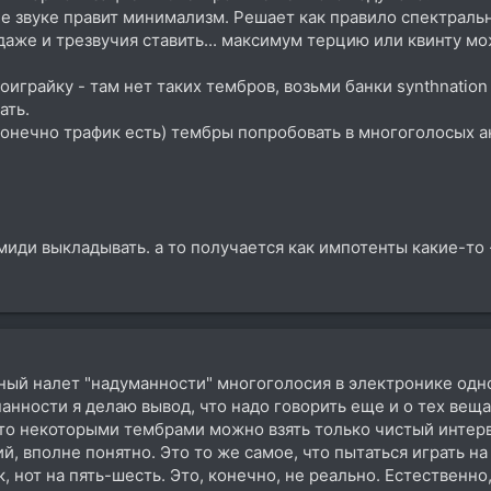
 звуке правит минимализм. Решает как правило спектральн
даже и трезвучия ставить... максимум терцию или квинту м
оиграйку - там нет таких тембров, возьми банки synthnation 
ать.
конечно трафик есть) тембры попробовать в многоголосых а
миди выкладывать. а то получается как импотенты какие-то 
нный налет "надуманности" многоголосия в электронике одн
анности я делаю вывод, что надо говорить еще и о тех вещ
то некоторыми тембрами можно взять только чистый интервал
ий, вполне понятно. Это то же самое, что пытаться играть н
, нот на пять-шесть. Это, конечно, не реально. Естественн