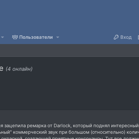
Пользователи
Вход
ке
(4 онлайн)
я зацепила ремарка от Darlock, который поднял интересный 
ный" коммерческий звук при большом (относительно) количе
окраской, создающей приятные консонансы. Тут все должн