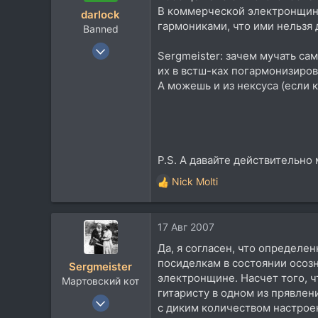
В коммерческой электронщине
darlock
гармониками, что ими нельзя 
Banned
27 Ноя 2005
Sergmeister: зачем мучать сам
806
их в встш-ках погармонизиров
192
А можешь и из нексуса (если 
0
47
chaos
www.crew-sound.ru
P.S. А давайте действительно 
Nick Molti
Р
е
а
17 Авг 2007
к
ц
Да, я согласен, что определе
и
посиделкам в состоянии осозн
Sergmeister
и
электронщине. Насчет того, ч
Мартовский кот
:
гитаристу в одном из прявлен
22 Ноя 2005
с диким количеством настроек
533