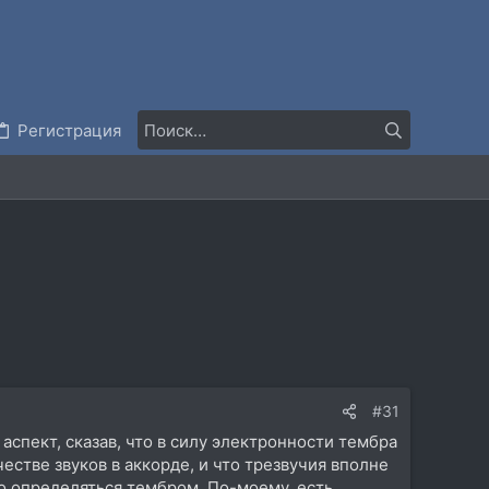
Регистрация
#31
аспект, сказав, что в силу электронности тембра
стве звуков в аккорде, и что трезвучия вполне
о определяться тембром. По-моему, есть