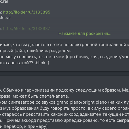
k.rar
а:
http://ifolder.ru/3133895
k!.rar
а:
http://ifolder.ru/3133937
Нажмите для раскрытия...
шиваю, что вы делаете в ветке по электронной танцеальной
ервый файл, ошиблись разделом.
е могу говорить, т.к. не о чем (про бочку, кач, сведение/ма
это арп такой?? :blink: )
op. Обычно к гармонизации подхожу следующим образом. Ме
фраза, может быть спета/напета.
ом синтезаторе со звуков grand piano/bright piano (на хих 
з муз образования буду говорить просто, в силу своего ог
 стараюсь представить какой аккорд адекватен текущей нот
ее. Причем аккорд представлю арпеджировано, то есть сыгр
й перебор, к примеру).