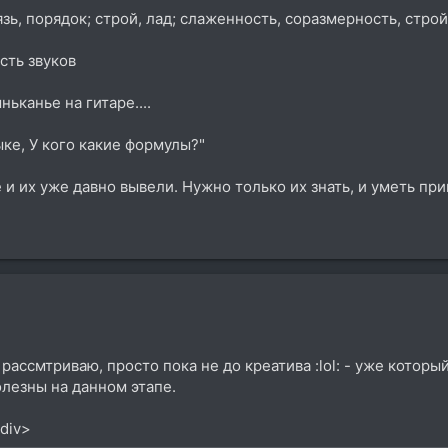
язь, порядок; строй, лад; слаженность, соразмерность, стро
сть звуков
ньканье на гитаре....
ке, У кого какие формулы?"
и их уже давно вывели. Нужно только их знать, и уметь прим
 рассмтриваю, просто пока не до креатива :lol: - уже котор
лезны на данном этапе.
/div>