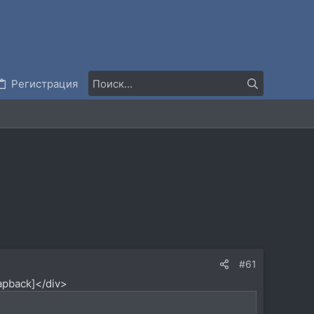
Регистрация
#61
apback]</div>