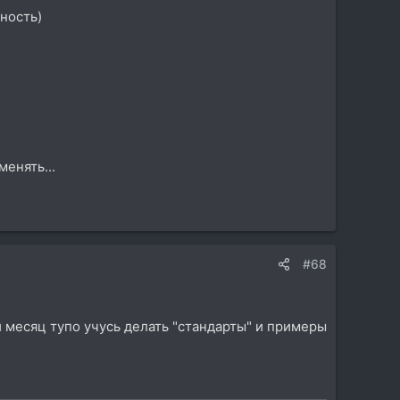
йность)
енять...
#68
ый месяц тупо учусь делать "стандарты" и примеры