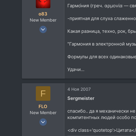
Гармо́ния (греч. αρμονία — св
o83
-приятная для слуха слаженно
New Member
2 Мар 2007
Какая разница, техно, рок, бры
104
5
"Гармония в электронной музы
0
Формулы для всех одинаковые 
Leipzig
www.myspace.com
Удачи...
4 Ноя 2007
F
Sergmeister
FLO
спасибо.. да я механически не
New Member
компитентных людей особо по
18 Окт 2007
624
<div class='quotetop'>Цитата<
81