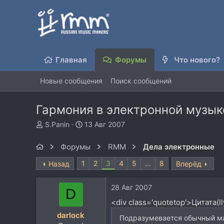
Главная
Форумы
Что нового?
Новые сообщения
Поиск сообщений
Гармония в электронной музы
А
Д
S.Panin
13 Авг 2007
в
а
т
т
Форумы
RMM
Дела электронные
о
а
р
н
1
2
3
4
5
…
8
Назад
Вперёд
т
а
е
ч
28 Авг 2007
м
а
D
ы
л
<div class='quotetop'>Цитата(
а
darlock
Подразумевается обычный м