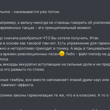
льное - нанизывается уже потом.
апример, к вальсу никогда не станешь говорить об усилении
современных танцах - это принципиальный момент.
о сначала разобраться ЧТО Вы хотели получить. Итак.
ии в основе как таковой там нет. Есть упражнение для гарм
жно и неторопливо приходит в тонику. А ведь в танцевально
ка времен революционных песен
Либо - файл melody не 
лоса.
ть аккорды аккуратно вступающие на сильные доли и не пре
ка что размыто по стилю.
ные тембры, все вместе напоминает этакий дрим-хаус или гр
о пампинг-эффекта.
ронике законы гармонизации те же, что и в классике. А то о