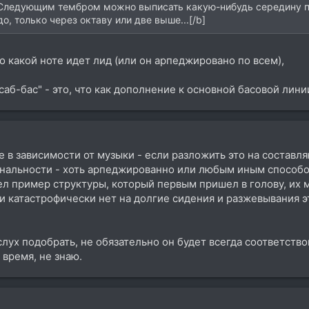
.Следующим тембром можно выписать какую-нибудь середину пу
о, только через октаву или две выше...[/b]
о какой ноте идет лид (или он арпеджировано по всем),
аб-бас" - это, что как дополнение к основной басовой линии
 в зависимости от музыки - если разложить это на составля
тональности - хоть арпеджированно или любым иным способо
ел пример структуры, который первым пришел в голову, их 
и катастрофически нет на долгие сидения и разжевывания эт
слух подобрать, не обязательно он будет всегда соответствов
 время, не знаю.