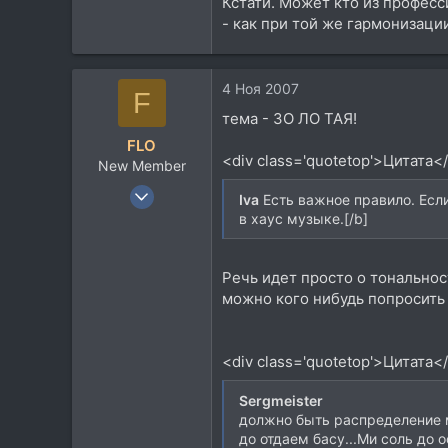
Кстати. Может кто из профес
- как при той же гармонизац
4 Ноя 2007
F
тема - ЗО ЛО ТАЯ!
FLO
<div class='quotetop'>Цитата<
New Member
18 Окт 2007
Iva
Есть важное правило. Если
624
в хаус музыке.[/b]
81
0
Речь идет просто о тональнос
44
можно кого нибудь попросить 
москва
Посетить сайт
<div class='quotetop'>Цитата<
Sergmeister
должно быть распределение ме
до отдаем басу...Ми соль до 