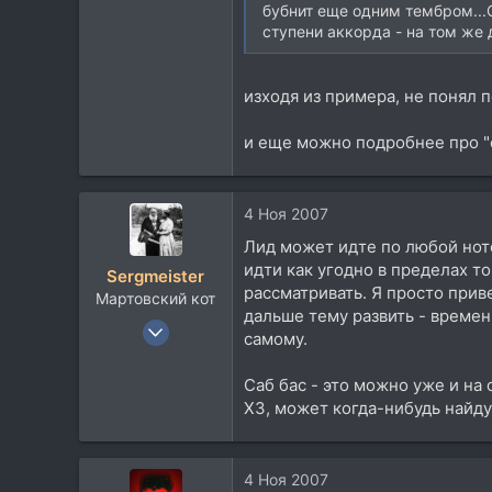
бубнит еще одним тембром..
ступени аккорда - на том же д
изходя из примера, не понял п
и еще можно подробнее про "с
4 Ноя 2007
Лид может идте по любой ноте
идти как угодно в пределах 
Sergmeister
рассматривать. Я просто прив
Мартовский кот
дальше тему развить - времен
22 Ноя 2005
самому.
533
85
Саб бас - это можно уже и на 
ХЗ, может когда-нибудь найду
28
Беларусь, Могилев
Посетить сайт
4 Ноя 2007