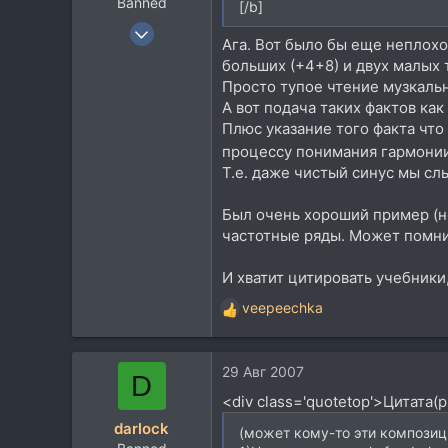
Banned
[/b]
27 Ноя 2005
Ага. Вот было бы еще неплохо
806
больших (+4+8) и двух малых 
192
Просто тупое чтение музкальны
0
А вот подача таких фактов ка
Плюс указание того факта что
47
процессу понимания гармони
chaos
Т.е. даже чистый синус мы с
www.crew-sound.ru
Был очень хороший пример (н
частотные ряды. Может помни
И хватит цитировать учебники
veepeechka
Р
е
а
29 Авг 2007
к
D
ц
<div class='quotetop'>Цитата(
и
darlock
и
(может кому-то эти композиц