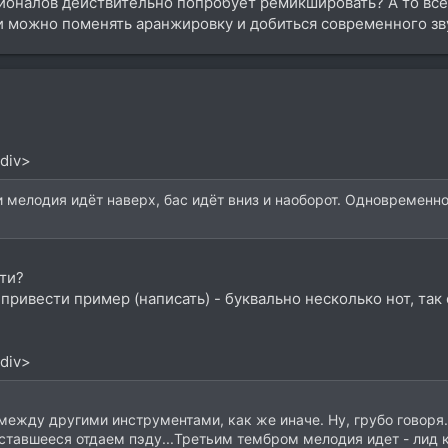
сионалов действительно попробует ремикшировать? А то вс
ии можно поменять аранжировку и добиться современного з
/div>
 мелодия идёт наверх, бас идёт вниз и наоборот. Одновременн
ти?
привести пример (написать) - буквально несколько нот, так 
/div>
жду другими инструментами, как же иначе. Ну, грубо говоря...
оставшееся отдаем пэду...Третьим тембром мелодия идет - лид 