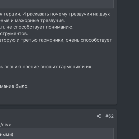
я терция. И расказать почему трезвучия на двух
орные и мажорные трезвучия.
т.п. не способствует пониманию.
нструментов.
вторую и третью гармоники, очень способствует
сь возникновение высших гармоник и их
имание было.
#62
/div>
тными):