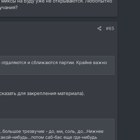
е миксы на Вуду уже не открываются. Любопытно
вучания?
#65
о отдаляются и сближаются партии. Крайне важно
сказать для закрепления материала).
большое трезвучие - до, ми, соль, до...Нижнее
какой-нибудь...потом саб-бас еще где-нибудь