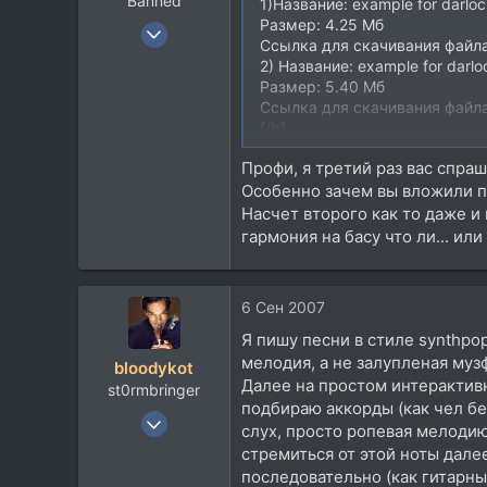
Banned
:
1)Название: example for darloc
Размер: 4.25 Мб
27 Ноя 2005
Ссылка для скачивания файл
806
2) Название: example for darloc
192
Размер: 5.40 Мб
Ссылка для скачивания файл
0
[/b]
47
Профи, я третий раз вас спра
chaos
Особенно зачем вы вложили п
www.crew-sound.ru
Насчет второго как то даже и н
гармония на басу что ли... или 
6 Сен 2007
Я пишу песни в стиле synthp
мелодия, а не залупленая муз
bloodykot
Далее на простом интерактивн
st0rmbringer
подбираю аккорды (как чел бе
31 Дек 2004
слух, просто ропевая мелодию
2.762
стремиться от этой ноты дал
2.246
последовательно (как гитарны