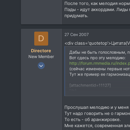
После того, как мелодия нор
113
Пэды - идут аккордами. Лиды
49
придумать.
Альмет/Казань РТ
27 Сен 2007
D
<div class='quotetop'>Цитата(
Directore
Дабы не быть голословным, п
New Member
Вот сдесь про эту мелодию:
http://forum.rmmedia.ru/inde
26 Сен 2007
(сейчас изменены первые ноты
343
Тут же пример ее гармониза
24
[attachmentid=11127]
0
[/b]
Прослушал мелодию и у меня с
Тут надо говорить не о гармо
То есть - об аранжировке.
Мне кажется, современная эл