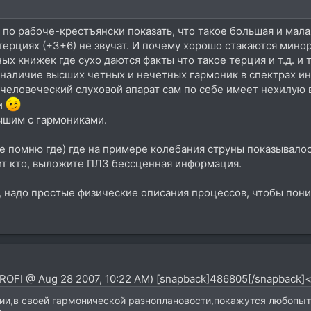
 по рабоче-крестъянски показать, что такое большая и мала
терциях (+3+6) не звучат. И почему хорошо стакаются мин
х книжек где сухо даются факты что такое терция и т.д. и 
к наличие высших четных и нечетных гармоник в спектрах и
 человеческий слуховой апарат сам по себе имеет нехилую 
и
лышим с гармониками.
е помню где) где на примере колебания струны показывало
т кто, выложите ПЛЗ бессценная информация.
, надо простые физические описания процессов, чтобы пон
pROFI @ Aug 28 2007, 10:22 AM) [snapback]486805[/snapback]<
ии,в своей гармонической разноплановости,покажутся любопы