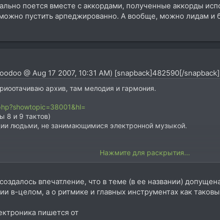
мально поется вместе с аккордами, полученные аккорды исп
 можно пустить арпеджированно. А вообще, можно лидам и 
Voodoo @ Aug 17 2007, 10:31 AM) [snapback]482590[/snapback]
риоотачиваю архив, там мелодия и гармония.
x.php?showtopic=38001&hl=
 8 и 9 тактов)
ции людьми, не занимающимися электронной музыкой.
Нажмите для раскрытия...
оздалось впечатление, что в теме (в ее названии) допущен
нии в-целом, а о ритмике и главных инструментах как таков
ектроника пишется от