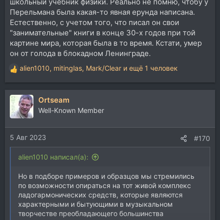
школьный учебник физики. Реально не помню, чтобу у
Перельмана была какая-то явная ерунда написана.
Естественно, с учетом того, что писал он свои
"занимательные" книги в конце 30-х годов при той
картине мира, которая была в то время. Кстати, умер
он от голода в блокадном Ленинграде.
alien1010
,
mitinglas
,
Mark/Clear
и ещё 1 человек
Р
е
а
Ortseam
к
ц
Well-Known Member
и
и
5 Авг 2023
:
#170
alien1010 написал(а):
Но в подборе примеров и образцов мы стремились
по возможности опираться на тот живой комплекс
ладогармонических средств, которые являются
характерными и бытующими в музыкальном
творчестве преобладающего большинства