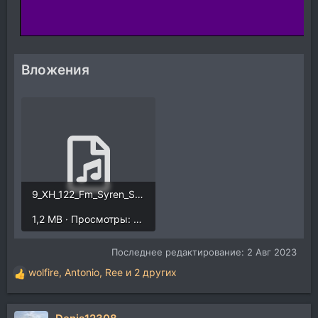
Вложения
9_XH_122_Fm_Syren_Synth.mp3
1,2 MB · Просмотры: 2.912
Последнее редактирование:
2 Авг 2023
wolfire
,
Antonio
,
Ree
и 2 других
Р
е
а