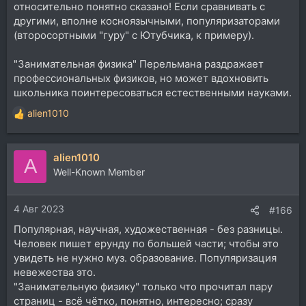
"...Но в подборе примеров и образцов мы
относительно понятно сказано! Если сравнивать с
стремились по возможности опираться на тот живой
другими, вполне косноязычными, популяризаторами
комплекс ладогармонических средств, которые
(второсортными "гуру" с Ютубчика, к примеру).
являются характерными и бытующими в
музыкальном творчестве преобладающего
"Занимательная физика" Перельмана раздражает
большинства национальностей на протяжении
профессиональных физиков, но может вдохновить
последних двух столетий.
Этот комплекс гармонических средств и приемов с
школьника поинтересоваться естественными науками.
полной убедительностью указывает на наличие
alien1010
общих закономерностей в гармонии, гармоническом
Р
изложении, которые смогли найти свое проявление в
е
реалистической музыке целого ряда национальных
а
школ. Тем самым можно утверждать, что эти общие
alien1010
к
A
закономерности гармонии приобрели уже
ц
Well-Known Member
интернациональное значение и их изучение и
и
понимание является безусловно обязательным для
и
каждого образованного и культурного музыканта. " -
4 Авг 2023
:
#166
Учебник гармонии 1965г.
Популярная, научная, художественная - без разницы.
Человек пишет ерунду по большей части; чтобы это
А с физической? С политической? С тактической?)
увидеть не нужно муз. образование. Популяризация
Ну ладно, запомнили: мелодия - родовое понятие по
невежества это.
отношению к гармонии... ок
"Занимательную физику" только что прочитал пару
Стоп... гармония руководит мелодией... т.е. является
страниц - всё чётко, понятно, интересно; сразу