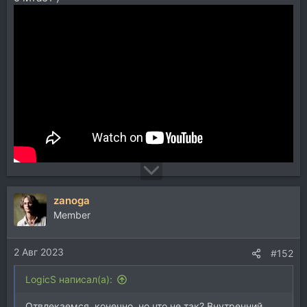
zanoga
Member
2 Авг 2023
#152
LogicS написал(а):
Отвлекаемся, конечно, но что не так? Внутренний