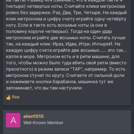
(четыре) четвертых ноты. Считайте клики метронома
ровно без задержек: Раз, Два, Три, Четыре. На каждый
клик метронома и цифру счету играйте одну четвёрту
ноту. Если в такте есть восьмые ноты (а они в
половину короче четверых). Тогда на один удар
метронома играйте две восьмых ноты. Считать лучше
так, на каждый клик: Ираз, Идва, Итри, ИчтыреИ. На
каждую цифру счета играйте две восьмых...... это так...
капля в море. Метроном есть и в ритм машине, для
того, чтобы можно было туда вбить свой ритм (вместо
пресетного) в режим записи "TAP", например. То есть
метроном стучит по кругу. Считаете от сильной доли
и нажимаете кнопки барабанов, машинка тут же
запоминает, что вы там настучали.
Ree
Р
е
а
alien1010
к
A
ц
Well-Known Member
и
и