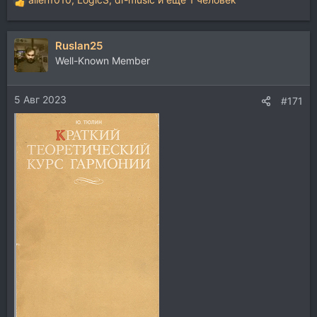
Р
е
а
Ruslan25
к
ц
Well-Known Member
и
и
5 Авг 2023
:
#171