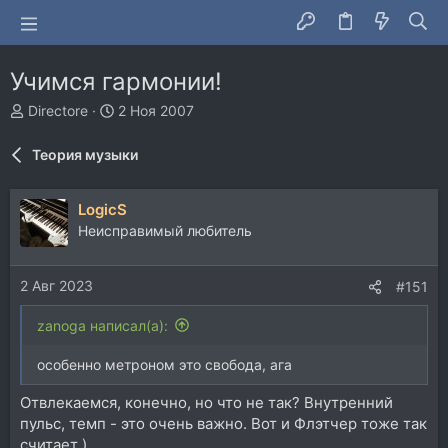
Учимся гармонии!
А
Д
Directore
2 Ноя 2007
в
а
т
т
Теория музыки
о
а
р
н
т
а
LogicS
е
ч
Неисправимый любитель
м
а
ы
л
а
2 Авг 2023
#151
zanoga написал(а):
особенно метроном это свобода, ага
Отвлекаемся, конечно, но что не так? Внутренний
пульс, темп - это очень важно. Вот и Флэтчер тоже так
считает )