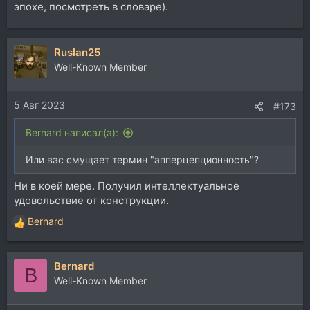
эпохе, посмотреть в словаре).
Ruslan25
Well-Known Member
5 Авг 2023
#173
Bernard написал(а):
Или вас смущает термин "апперцепционность"?
Ни в коей мере. Получил интеллектуальное
удовольствие от конструкции.
Bernard
Р
е
а
Bernard
к
B
ц
Well-Known Member
и
и