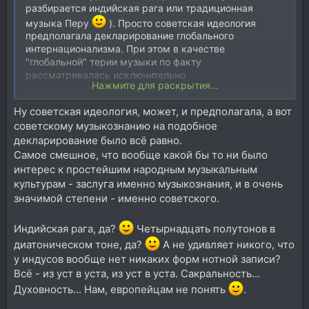
разбирается индийская рага или традиционная
музыка Перу
). Просто советская идеология
предполагала декларирование глобального
интернационализма. При этом в качестве
"глобальной" терии музыки по факту
рассматривалась исключительно
Нажмите для раскрытия...
западноевропейская теория.
Ну советская идеология, может, и предполагала, а вот
советскому музыкознанию на подобное
декларирование было всё равно.
Самое смешное, что вообще какой бы то ни было
интерес к простейшим народным музыкальным
культурам - заслуга именно музыкознания, и в очень
значимой степени - именно советского.
Индийская рага, да?
Четырнадцать полутонов в
диатоническом тоне, да?
А не удивляет никого, что
у индусов вообще нет никаких форм нотной записи?
Всё - из уст в уста, из уст в уста. Сакральность...
Духовность... Нам, европейцам не понять
.