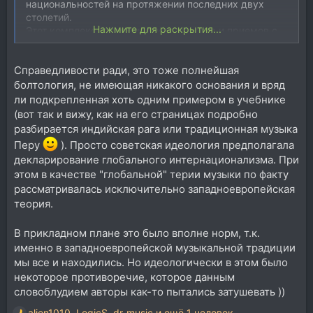
национальностей на протяжении последних двух
столетий.
Нажмите для раскрытия...
Этот комплекс гармонических средств и приемов с
полной убедительностью указывает на наличие
общих закономерностей в гармонии, гармоническом
Справедливости ради, это тоже полнейшая
изложении, которые смогли найти свое проявление в
реалистической музыке целого ряда национальных
болтология, не имеющая никакого основания и вряд
школ. Тем самым можно утверждать, что эти общие
ли подкрепленная хоть одним примером в учебнике
закономерности гармонии приобрели уже
(вот так и вижу, как на его страницах подробно
интернациональное значение и их изучение и
разбирается индийская рага или традиционная музыка
понимание является безусловно обязательным для
Перу
). Просто советская идеология предполагала
каждого образованного и культурного музыканта. " -
декларирование глобального интернационализма. При
Учебник гармонии 1965г.
этом в качестве "глобальной" терии музыки по факту
рассматривалась исключительно западноевропейская
теория.
В прикладном плане это было вполне норм, т.к.
именно в западноевропейской музыкальной традиции
мы все и находились. Но идеологически в этом было
некоторое противоречие, которое данным
словоблудием авторы как-то пытались затушевать ))
alien1010
,
LogicS
,
dr-music
и ещё 1 человек