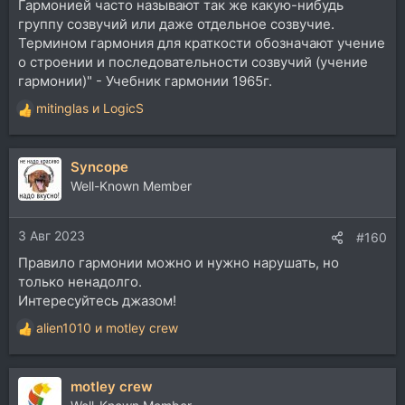
Гармонией часто называют так же какую-нибудь
группу созвучий или даже отдельное созвучие.
Термином гармония для краткости обозначают учение
о строении и последовательности созвучий (учение
гармонии)" - Учебник гармонии 1965г.
mitinglas
и
LogicS
Р
е
а
Syncope
к
ц
Well-Known Member
и
и
3 Авг 2023
:
#160
Правило гармонии можно и нужно нарушать, но
только ненадолго.
Интересуйтесь джазом!
alien1010
и
motley crew
Р
е
а
motley crew
к
ц