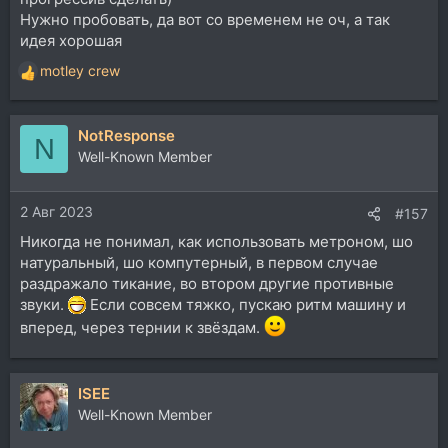
Нужно пробовать, да вот со временем не оч, а так
идея хорошая
motley crew
Р
е
а
NotResponse
к
N
ц
Well-Known Member
и
и
2 Авг 2023
:
#157
Никогда не понимал, как использовать метроном, шо
натуральный, шо компутерный, в первом случае
раздражало тикание, во втором другие противные
звуки.
Если совсем тяжко, пускаю ритм машину и
вперед, через тернии к звёздам.
ISEE
Well-Known Member