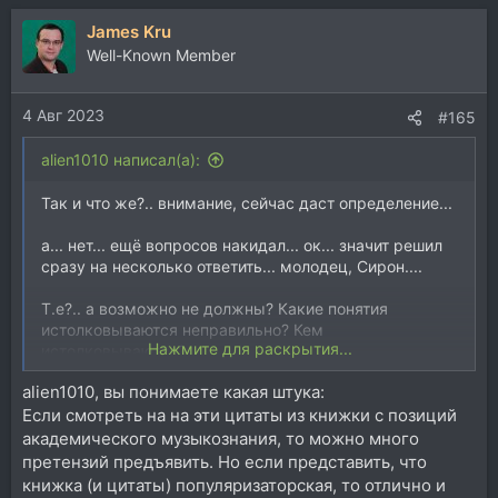
а
James Kru
к
ц
Well-Known Member
и
и
4 Авг 2023
:
#165
alien1010 написал(а):
Так и что же?.. внимание, сейчас даст определение...
а... нет... ещё вопросов накидал... ок... значит решил
сразу на несколько ответить... молодец, Сирон....
Т.е?.. а возможно не должны? Какие понятия
истолковываются неправильно? Кем
Нажмите для раскрытия...
истолковываются?
alien1010, вы понимаете какая штука:
В современном? Значит в не современном
Если смотреть на на эти цитаты из книжки с позиций
понимании, т.е. раньше, люди понимали под
гармонией, что-то другое? И когда началось
академического музыкознания, то можно много
"современное"?
претензий предъявить. Но если представить, что
книжка (и цитаты) популяризаторская, то отлично и