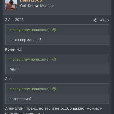
Denis12308
к
ц
Well-Known Member
и
и
2 Авг 2023
:
#156
motley crew написал(а):
на ты нормально?
Конечно)
motley crew написал(а):
"ям" ?
Ага
motley crew написал(а):
прогрессив?
Аплифтинг транс, но это и не особо важно, можно и
прогрессив сделать)