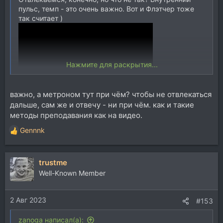
пульс, темп - это очень важно. Вот и Флэтчер тоже
так считает )
Нажмите для раскрытия...
важно, а метроном тут при чём? чтобы не отвлекаться
дальше, сам же и отвечу - ни при чём. как и такие
методы преподавания как на видео.
Gennnk
Р
е
а
trustme
к
ц
Well-Known Member
и
и
2 Авг 2023
:
#153
zanoga написал(а):