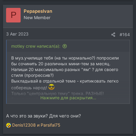
PepapesIvan
P
New Member
3 Авг 2023
#164
motley crew написал(а):
В муз.училище тебя (на ты нормально?) попросили
бы сочинить 20 различных мини-тем за месяц.
Напиши 20 максимально разных "ям" ? для своего
стиля (прогрессив?)
Выкладывай в отдельной теме - критиковать легко
соберешь народ!
Только "центральную тему" трека. РАЗНЫЕ!
Нажмите для раскрытия...
Если в одной арпеджио, то в другой синтезаторные
аккорды и т.д.
Без барабанов.
А что это за звуки? Для чего они?
Denis12308
и
Parsifal75
Спойлер:
С чего вдруг советую
Р
е