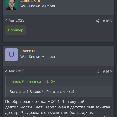
James Kru
к
ц
Well-Known Member
и
и
4 Авг 2023
:
#168
Спойлер
user811
U
Well-Known Member
4 Авг 2023
#169
James Kru написал(а):
Вы физик? В какой области физики?
По образованию - да. МФТИ. По текущей
деятельности - нет. Перельман в детстве был зачитан
до дыр. Раздражать он может не больше, чем