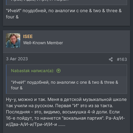
"ИчеИ" поудобней, по аналогии с one & two & three &
four &
ISEE
Well-Known Member
3 Авг 2023
#163
Nabastak написал(а):
"ИчеИ" поудобней, по аналогии с one & two & three &
four &
Ну-у, можно и так. Меня в детской музыкальной школе
так учили на русском. Первая "И" это из за такта.
Последняя - это, видимо, восьмушка 4-й доли. Если
16-е пойдут, то начнется "вокальная партия". Ра-Аз/И-
и/Два-А/И-и/Три-И/И-и ......