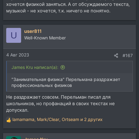
родовым понятием по отношению к мелодии...
хочется физикой заняться. А от обсуждаемого текста,
только, что же сказал, что наоборот...
музыкой - не хочется, т.к. ничего не понятно.
А вот, наконец и определение гармонии вывел...
кхм... Чего абстрактного? Чего организованного?
user811
Кого интеллектуального?
U
Well-Known Member
А где ответы на вопросы, которые поставил вначале?
А нигде... Забыл по-ходу, что говорил... Кручу-верчу
запутать хочу... напёрсточник.
4 Авг 2023
#167
Теперь открываем нормальную книгу и...
James Kru написал(а):
неожиданно, никаких абстракций и лишних слов, всё
точно чётко и понятно:
"Занимательная физика" Перельмана раздражает
"Гармония - объединение звуков в созвучия и
профессиональных физиков
связанная последовательность таких созвучий.
Гармонией часто называют так же какую-нибудь
Не раздражает совсем. Перельман писал для
группу созвучий или даже отдельное созвучие.
Термином гармония для краткости обозначают
школьников, но профанаций в своих текстах не
учение о строении и последовательности созвучий
допускал.
(учение гармонии)" - Учебник гармонии 1965г.
lamamama
,
Mark/Clear
,
Ortseam
и 2 других
Р
е
а