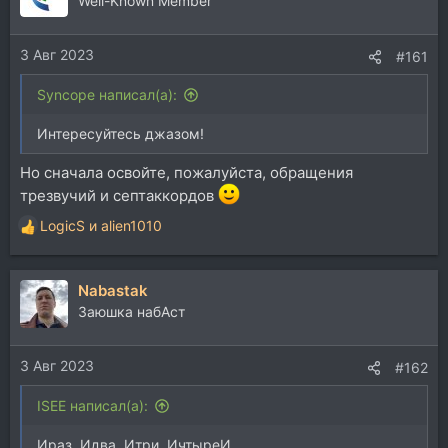
Well-Known Member
и
и
3 Авг 2023
:
#161
Syncope написал(а):
Интересуйтесь джазом!
Но сначала освойте, пожалуйста, обращения
трезвучий и септаккордов
LogicS
и
alien1010
Р
е
а
Nabastak
к
ц
Заюшка набАст
и
и
3 Авг 2023
:
#162
ISEE написал(а):
Ираз, Идва, Итри, ИчтыреИ