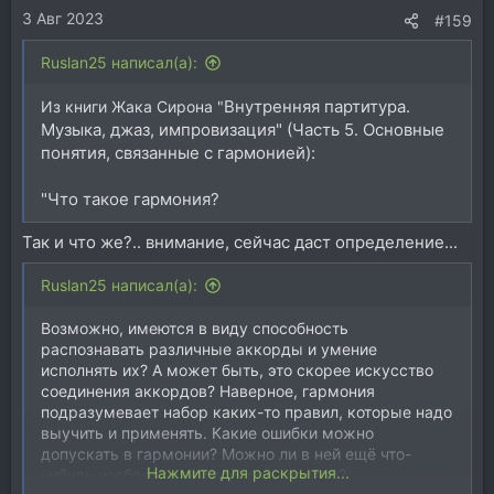
3 Авг 2023
:
#159
Ruslan25 написал(а):
Внутренняя партитура.
Из книги Жака Сирона "
Музыка, джаз, импровизация" (Часть 5. Основные
понятия, связанные с гармонией):
"Что такое гармония?
Так и что же?.. внимание, сейчас даст определение...
Ruslan25 написал(а):
Возможно, имеются в виду способность
распознавать различные аккорды и умение
исполнять их? А может быть, это скорее искусство
соединения аккордов? Наверное, гармония
подразумевает набор каких-то правил, которые надо
выучить и применять. Какие ошибки можно
допускать в гармонии? Можно ли в ней ещё что-
Нажмите для раскрытия...
нибудь изобрести или всё уже сказано?