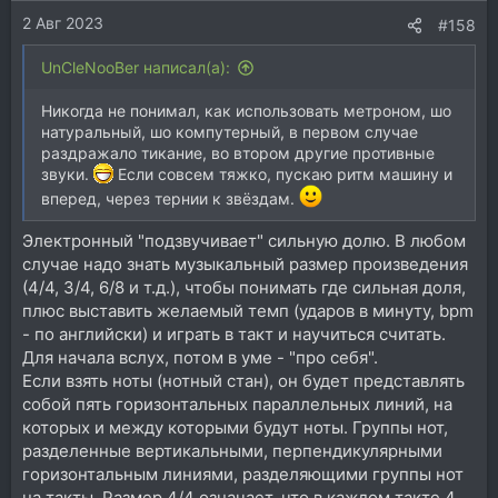
2 Авг 2023
#158
UnCleNooBer написал(а):
Никогда не понимал, как использовать метроном, шо
натуральный, шо компутерный, в первом случае
раздражало тикание, во втором другие противные
звуки.
Если совсем тяжко, пускаю ритм машину и
вперед, через тернии к звёздам.
Электронный "подзвучивает" сильную долю. В любом
случае надо знать музыкальный размер произведения
(4/4, 3/4, 6/8 и т.д.), чтобы понимать где сильная доля,
плюс выставить желаемый темп (ударов в минуту, bpm
- по английски) и играть в такт и научиться считать.
Для начала вслух, потом в уме - "про себя".
Если взять ноты (нотный стан), он будет представлять
собой пять горизонтальных параллельных линий, на
которых и между которыми будут ноты. Группы нот,
разделенные вертикальными, перпендикулярными
горизонтальным линиями, разделяющими группы нот
на такты. Размер 4/4 означает, что в каждом такте 4