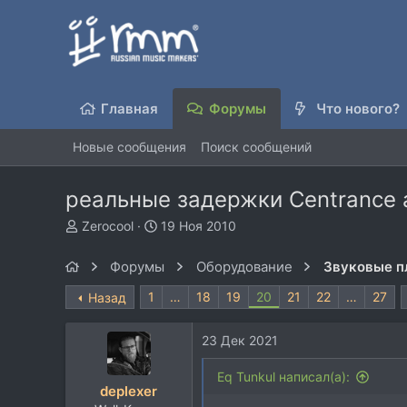
Главная
Форумы
Что нового?
Новые сообщения
Поиск сообщений
реальные задержки Centrance a
А
Д
Zerocool
19 Ноя 2010
в
а
т
т
Форумы
Оборудование
Звуковые п
о
а
р
н
1
…
18
19
20
21
22
…
27
Назад
т
а
е
ч
23 Дек 2021
м
а
ы
л
Eq Tunkul написал(а):
а
deplexer