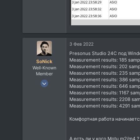
3 Фев 2022
Presonus Studio 24C под Wind
Measurement results: 185 sampl
SoNick
Measurement results: 202 samp
Well-Known
Measurement results: 235 samp
Member
Measurement results: 386 samp
22 Сен 2004
Measurement results: 646 samp
15.782
Measurement results: 1167 samp
10.260
Measurement results: 2208 sam
Measurement results: 4291 sam
113
Комфортная работа начинаетс
А есть ли у кого Motu m2/m4 ?