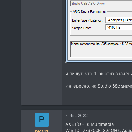
113
и пишут, что "При этих значен
Интересно, на Studio 68c зна
4 Янв 2022
P
AXE I/O - IK Multimedia
Win 10, i7-9700k, 3,6 GHz, As
PK317