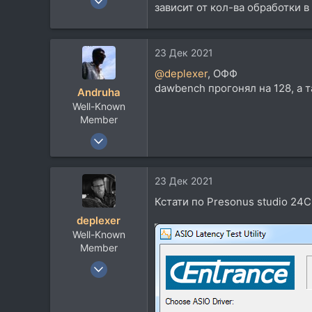
зависит от кол-ва обработки в
1.154
859
113
23 Дек 2021
@deplexer
, ОФФ
dawbench прогонял на 128, а т
Andruha
Well-Known
Member
24 Окт 2005
4.748
3.502
23 Дек 2021
113
Кстати по Presonus studio 24C
66
deplexer
Новочеркасск
Well-Known
Member
9 Янв 2012
12.031
8.940