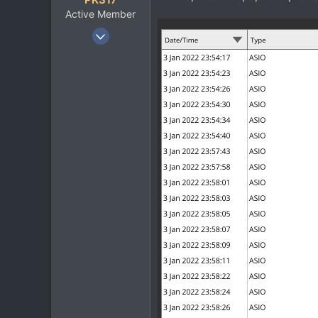
Active Member
11 Окт 2020
99
67
28