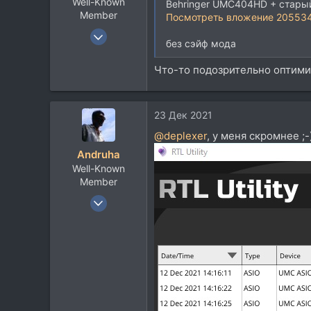
Well-Known
Behringer UMC404HD + старый
Member
Посмотреть вложение 20553
9 Янв 2012
без сэйф мода
12.031
8.940
Что-то подозрительно оптимис
113
23 Дек 2021
@deplexer
, у меня скромнее ;-
Andruha
Well-Known
Member
24 Окт 2005
4.748
3.502
113
66
Новочеркасск