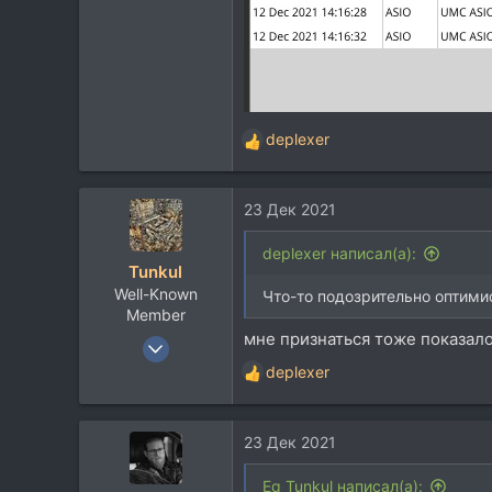
deplexer
Р
е
а
23 Дек 2021
к
ц
и
deplexer написал(а):
Tunkul
и
Well-Known
:
Что-то подозрительно оптимис
Member
мне признаться тоже показалос
25 Янв 2010
1.154
deplexer
Р
859
е
а
113
23 Дек 2021
к
ц
и
Eq Tunkul написал(а):