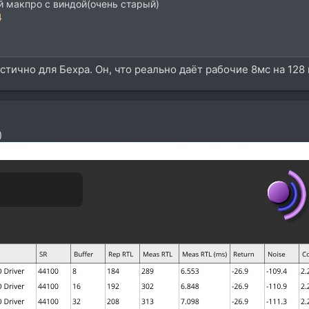
 макпро с виндой(очень старый)
4
тично для Бехра. Он, что реально даёт рабочие 8мс на 128 
)