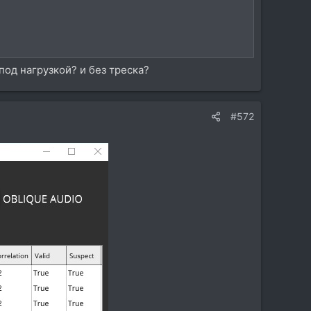
под нагрузкой? и без треска?
#572