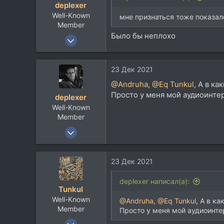
deplexer
и
Well-Known
:
мне признаться тоже показало
Member
Было бы неплохо
9 Янв 2012
12.031
8.940
23 Дек 2021
113
@Andruha
,
@Eq Tunkul
, А в к
Просто у меня мой аудиоинтер
deplexer
Well-Known
Member
9 Янв 2012
12.031
8.940
23 Дек 2021
113
deplexer написал(а):
Tunkul
Well-Known
@Andruha
,
@Eq Tunkul
, А в к
Member
Просто у меня мой аудиоинте
25 Янв 2010