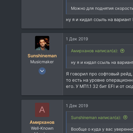
Можно для поднятия скорости
ну я и кидал ссыль на вариант
1 Дек 2019
Aмирханов написал(а):
Sunshineman
Musicmaker
ну я и кидал ссыль на вариан
22 Июн 2005
Я говорил про софтовый рейд,
1.780
то есть на уровне операционн
832
его. У МП1.1 32 бит EFI и от с
113
47
1 Дек 2019
Москва — Севастополь
A
vk.com
Sunshineman написал(а):
Aмирханов
Well-Known
Вообще о куда у вас уверенно