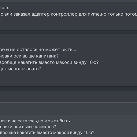
сов.
 с али заказал адаптер контроллер для nvme,но только потом
т
е и не осталось,но может быть...
новки оси выше капитана?
вообще накатить вместо макоси винду 10ю?
дет использовать?
ое и не осталось,но может быть...
ановки оси выше капитана?
вообще накатить вместо макоси винду 10ю?