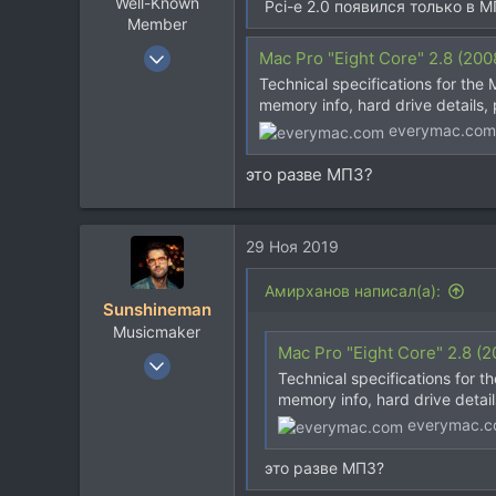
Well-Known
Pci-e 2.0 появился только в М
Member
7 Июл 2019
Mac Pro "Eight Core" 2.8 (2008) Sp
2.705
Technical specifications for the
memory info, hard drive details,
781
everymac.com
113
45
это разве МП3?
29 Ноя 2019
Aмирханов написал(а):
Sunshineman
Musicmaker
Mac Pro "Eight Core" 2.8 (2008) 
22 Июн 2005
Technical specifications for t
1.780
memory info, hard drive detail
832
everymac.
113
это разве МП3?
47