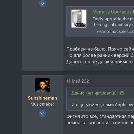
3 Июл 2005
1.691
Memory Upgrades f
1.868
Easily upgrade the 
the original memory 
113
eshop.macsales.c
MSK
Проблем не было. Прямо сейча
Но для более ранних версий б
Дорого, но не до эксперимент
11 Май 2021
Денис Фет написал(а):
Sunshineman
Musicmaker
И еще момент, сами Apple пи
22 Июн 2005
Фигня это всё, стандартная пе
1.780
немного горячее из за меньше
832