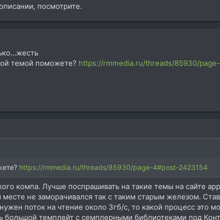
 описании, посмотрите.
ко...жесть
этой темой поможете?
https://rmmedia.ru/threads/85930/pag
жете?
https://rmmedia.ru/threads/85930/page-4#post-2423154
кого компа. Лучше поспрашивать на такие темы на сайте appl
м месте не заморачивался так с таким старым железом. Ста
нужен поток на чтение около 3гб/с, то какой процесс это 
ень большой темплейт с семплерными библиотеками под Конт