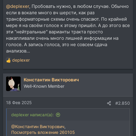
@deplexer
, Пробовать нужно, в любом случае. Обычно
если в вокале много вч шерсти, как раз
трансформаторные схемы очень спасают. По крайней
мере я на своём голосе к этому пришёл. А до этого все
эти "нейтральные" варианты тракта просто
накапливали очень много лишней информации на
голосе. А запись голоса, это не совсем сдача
анализов...
deplexer
Р
е
а
Константин Викторович
к
ц
Well-Known Member
и
и
18 Фев 2025
:
#2.850
deplexer написал(а):
@Константин Викторович
,
Посмотреть вложение 260105