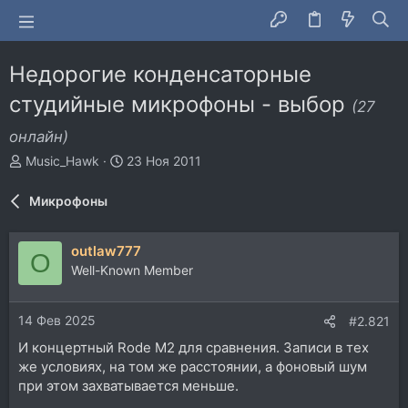
Недорогие конденсаторные
студийные микрофоны - выбор
(27
онлайн)
А
Д
Music_Hawk
23 Ноя 2011
в
а
т
т
Микрофоны
о
а
р
н
т
а
outlaw777
O
е
ч
Well-Known Member
м
а
ы
л
а
14 Фев 2025
#2.821
И концертный Rode M2 для сравнения. Записи в тех
же условиях, на том же расстоянии, а фоновый шум
при этом захватывается меньше.