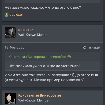
Чёт зазвучало ужасно. А что до этого было?
deplexer
Р
е
а
deplexer
к
ц
Well-Known Member
и
и
18 Фев 2025
:
#2.846
Константин Викторович написал(а):
Чёт зазвучало ужасно. А что до этого было?
И чем же оно так "ужасно" зазвучало? )) До этого был
(и есть) аудиент. Можно пример не ужасного?
Константин Викторович
Well-Known Member