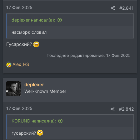
17 Фев 2025
#2.841
deplexer написал(а):
насморк словил
Гусарский?
Последнее редактирование:
17 Фев 2025
Alex_HS
Р
е
а
deplexer
к
ц
Well-Known Member
и
и
17 Фев 2025
:
#2.842
KORUND написал(а):
гусарский?