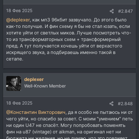
18 Фев 2025
#2.847
@deplexer
, как мп3 96кбит зазвучало. До этого было
как-то получше. И фин схему я бы не стал юзать, если
хотите уйти от светлых миков. Лучше посмотреть что-
то из трансформаторных схем + трансформерный
пред. А тут получается хочешь уйти от верхастого
искрящего звука, а подбираешь именно такой в
сетапе.
deplexer
Well-Known Member
18 Фев 2025
#2.848
@Константин Викторович
, да я особо не пытаюсь ни от
чего уйти, но спасибо за совет. С моим "умением" петь
ни один U47 не спасёт. Могу попробовать поменять
фин на u87 (vintage) от aikman, на оригинал нет ни
бюджета ни желания, но не думаю, что это повлияет