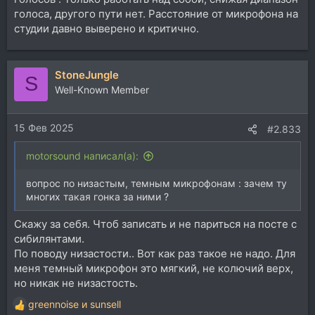
голоса, другого пути нет. Расстояние от микрофона на
студии давно выверено и критично.
StoneJungle
S
Well-Known Member
15 Фев 2025
#2.833
motorsound написал(а):
вопрос по низастым, темным микрофонам : зачем ту
многих такая гонка за ними ?
Скажу за себя. Чтоб записать и не париться на посте с
сибилянтами.
По поводу низастости.. Вот как раз такое не надо. Для
меня темный микрофон это мягкий, не колючий верх,
но никак не низастость.
greennoise
и
sunsell
Р