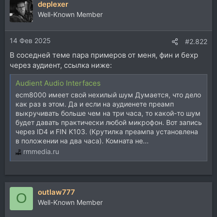
deplexer
к
ц
Well-Known Member
и
и
14 Фев 2025
:
#2.822
В соседней теме пара примеров от меня, фин и бехр
через аудиент, ссылка ниже:
Audient Audio Interfaces
ecm8000 имеет свой нехилый шум Думается, что дело
как раз в этом. Да и если на аудиенете преамп
выкручивать больше чем на три часа, то какой-то шум
будет давать практически любой микрофон. Вот запись
через ID4 и FIN K103. (Крутилка преампа установлена
в положении на два часа). Комната не...
rmmedia.ru
outlaw777
O
Well-Known Member