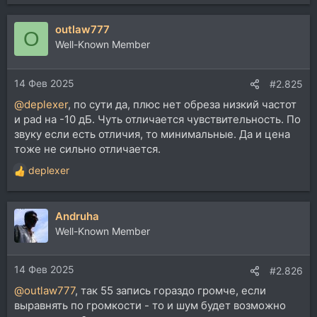
outlaw777
O
Well-Known Member
14 Фев 2025
#2.825
@deplexer
, по сути да, плюс нет обреза низкий частот
и pad на -10 дБ. Чуть отличается чувствительность. По
звуку если есть отличия, то минимальные. Да и цена
тоже не сильно отличается.
deplexer
Р
е
а
Andruha
к
ц
Well-Known Member
и
и
14 Фев 2025
:
#2.826
@outlaw777
, так 55 запись гораздо громче, если
выравнять по громкости - то и шум будет возможно