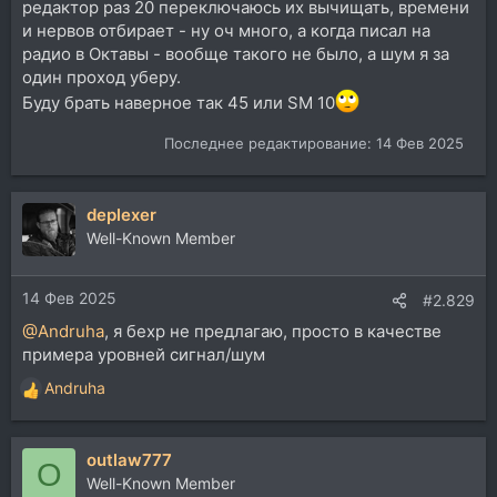
редактор раз 20 переключаюсь их вычищать, времени
и нервов отбирает - ну оч много, а когда писал на
радио в Октавы - вообще такого не было, а шум я за
один проход уберу.
Буду брать наверное так 45 или SM 10
Последнее редактирование:
14 Фев 2025
deplexer
Well-Known Member
14 Фев 2025
#2.829
@Andruha
, я бехр не предлагаю, просто в качестве
примера уровней сигнал/шум
Andruha
Р
е
а
outlaw777
к
O
ц
Well-Known Member