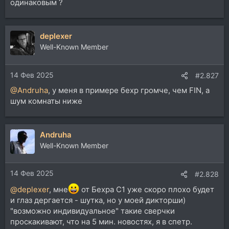
одинаковым ?
deplexer
Well-Known Member
14 Фев 2025
#2.827
@Andruha
, у меня в примере бехр громче, чем FIN, а
шум комнаты ниже
Andruha
Well-Known Member
14 Фев 2025
#2.828
@deplexer
, мне
от Бехра С1 уже скоро плохо будет
и глаз дергается - шутка, но у моей дикторши)
"возможно индивидуальное" такие сверчки
проскакивают, что на 5 мин. новостях, я в спетр.