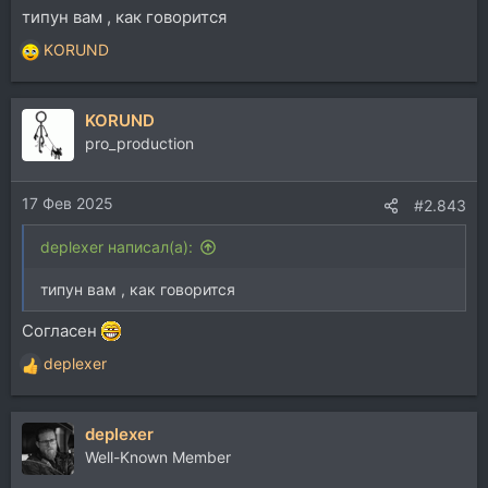
типун вам , как говорится
KORUND
Р
е
а
KORUND
к
ц
pro_production
и
и
17 Фев 2025
:
#2.843
deplexer написал(а):
типун вам , как говорится
Согласен
deplexer
Р
е
а
deplexer
к
ц
Well-Known Member
и