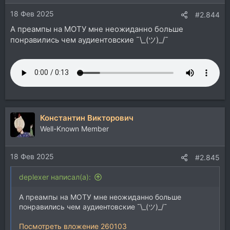
и
18 Фев 2025
:
#2.844
А преампы на МОТУ мне неожиданно больше
понравились чем аудиентовские ¯\_(ツ)_/¯
Константин Викторович
Well-Known Member
18 Фев 2025
#2.845
deplexer написал(а):
А преампы на МОТУ мне неожиданно больше
понравились чем аудиентовские ¯\_(ツ)_/¯
Посмотреть вложение 260103