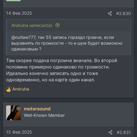
и
и
14 Фев 2025
:
#2.830
Andruha написал(а):
@outlaw777, так 55 запись гораздо громче, если
выравнять по громкости - то и шум будет возможно
одинаковым ?
Там скорее подача погромче вначале. Во второй
половине примерно одинаково по громкости.
Идеально конечно записать одно и тоже
одновременно, но на карте один канал.
Andruha
Р
е
а
motorsound
к
ц
Well-Known Member
и
и
15 Фев 2025
:
#2.831