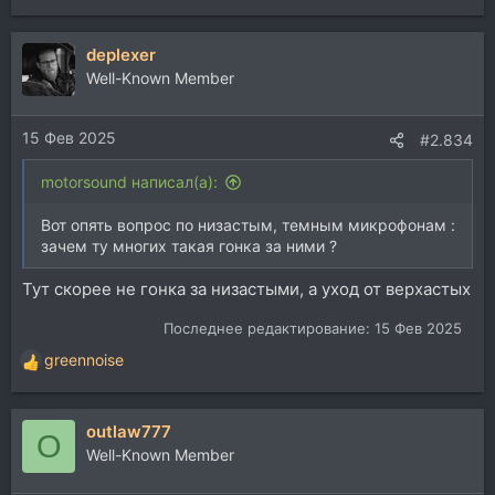
е
а
deplexer
к
ц
Well-Known Member
и
и
15 Фев 2025
:
#2.834
motorsound написал(а):
Вот опять вопрос по низастым, темным микрофонам :
зачем ту многих такая гонка за ними ?
Тут скорее не гонка за низастыми, а уход от верхастых
Последнее редактирование:
15 Фев 2025
greennoise
Р
е
а
outlaw777
к
O
ц
Well-Known Member
и
и