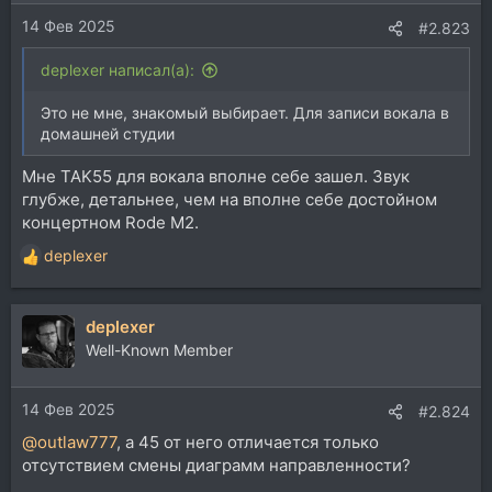
14 Фев 2025
#2.823
deplexer написал(а):
Это не мне, знакомый выбирает. Для записи вокала в
домашней студии
Мне TAK55 для вокала вполне себе зашел. Звук
глубже, детальнее, чем на вполне себе достойном
концертном Rode M2.
deplexer
Р
е
а
deplexer
к
ц
Well-Known Member
и
и
14 Фев 2025
:
#2.824
@outlaw777
, а 45 от него отличается только
отсутствием смены диаграмм направленности?