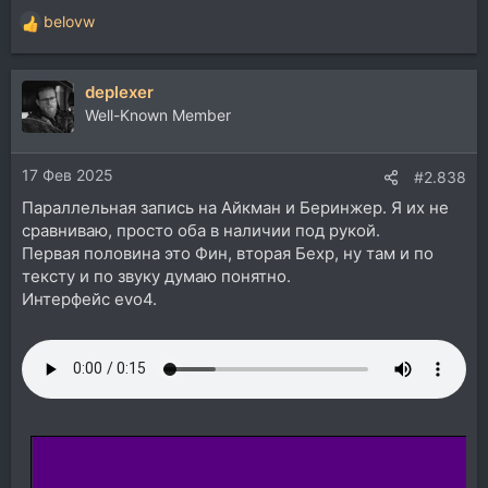
belovw
Р
е
а
deplexer
к
ц
Well-Known Member
и
и
17 Фев 2025
:
#2.838
Параллельная запись на Айкман и Беринжер. Я их не
сравниваю, просто оба в наличии под рукой.
Первая половина это Фин, вторая Бехр, ну там и по
тексту и по звуку думаю понятно.
Интерфейс evo4.