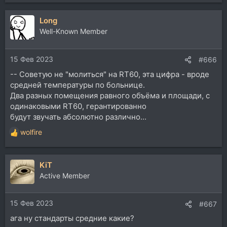
Long
Well-Known Member
15 Фев 2023
#666
-- Советую не "молиться" на RT60, эта цифра - вроде
средней температуры по больнице.
Два разных помещения равного объёма и площади, с
одинаковыми RT60, герантированно
будут звучать абсолютно различно...
wolfire
Р
е
а
KiT
к
ц
Active Member
и
и
15 Фев 2023
:
#667
ага ну стандарты средние какие?