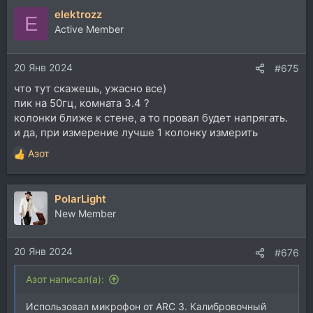
elektrozz
E
Active Member
20 Янв 2024
#675
что тут скажешь, ужасно все)
пик на 50гц, комната 3.4 ?
колонки ближе к стене, а то провал будет напрягать.
и да, при измерение лучше 1 колонку измерить
Азот
Р
е
а
PolarLight
к
ц
New Member
и
и
20 Янв 2024
:
#676
Азот написал(а):
Использовал микрофон от ARC 3. Калибровочный