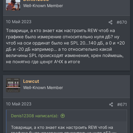
ц
Well-Known Member
и
и
10 Май 2023
:
#670
Товарищи, а кто знает как настроить REW чтоб на
графике было измерение относительно нуля дБ? ну
чтоб на оси ординат было не SPL 20...140 дБ, а 0 и +20
дБ и -20 дБ например... а то относительно какой
величины SPL происходят изменения, хрен поймешь,
не понятно где ценрт АЧХ в итоге
Lowcut
Well-Known Member
10 Май 2023
#671
Denis12308 написал(а):
Товарищи, а кто знает как настроить REW чтоб на
графике было измерение относительно нуля дБ? ну