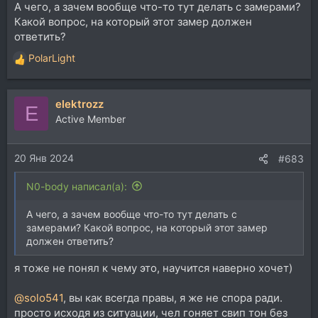
А чего, а зачем вообще что-то тут делать с замерами?
Какой вопрос, на который этот замер должен
ответить?
PolarLight
Р
е
а
elektrozz
к
E
ц
Active Member
и
и
20 Янв 2024
:
#683
N0-body написал(а):
А чего, а зачем вообще что-то тут делать с
замерами? Какой вопрос, на который этот замер
должен ответить?
я тоже не понял к чему это, научится наверно хочет)
@solo541
, вы как всегда правы, я же не спора ради.
просто исходя из ситуации, чел гоняет свип тон без