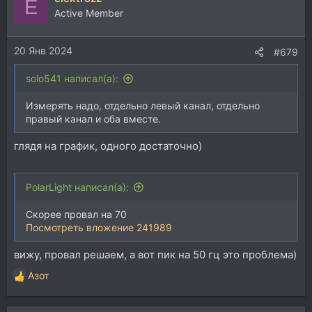
E
ц
Active Member
и
и
20 Янв 2024
:
#679
solo541 написал(а):
Измерять надо, отдельно левый канал, отдельно
правый канал и оба вместе.
глядя на график, одного достаточно)
PolarLight написал(а):
Скорее провал на 70
Посмотреть вложение 241989
вижу, провал решаем, а вот пик на 50 гц это проблема)
Азот
Р
е
а