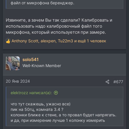
файл от микрофона беренджер.
Извините, а зачем Вы так сделали? Калибровать и
использовать надо калибровочный файл того
микрофона, который используется при замере.
Anthony Scott
,
alexpen
,
Tu22m3
и ещё 1 человек
Р
е
а
solo541
к
ц
Well-Known Member
и
и
20 Янв 2024
:
#677
elektrozz написал(а):
что тут скажешь, ужасно все)
пик на 50гц, комната 3.4 ?
колонки ближе к стене, а то провал будет напрягать.
и да, при измерение лучше 1 колонку измерить