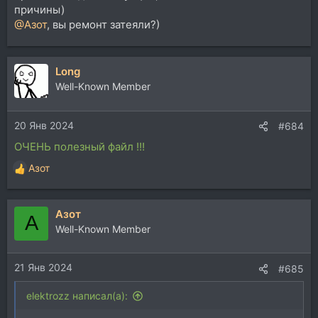
причины)
@Азот
, вы ремонт затеяли?)
Long
Well-Known Member
20 Янв 2024
#684
ОЧЕНЬ полезный файл !!!
Азот
Р
е
а
Азот
к
А
ц
Well-Known Member
и
и
21 Янв 2024
:
#685
elektrozz написал(а):