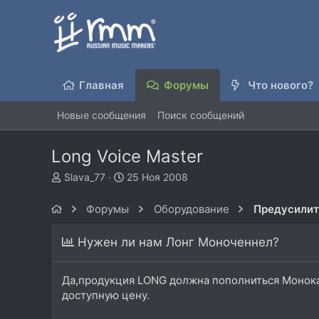
Главная
Форумы
Что нового?
Новые сообщения
Поиск сообщений
Long Voice Master
А
Д
Slava_77
25 Ноя 2008
в
а
т
т
Форумы
Оборудование
о
а
р
н
Нужен ли нам Лонг Моноченнел?
т
а
е
ч
м
а
Да,продукция LONG должна пополниться Монокан
ы
л
доступную цену.
а