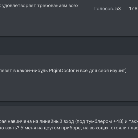
к удовлетворяет требованиям всех
Голосов:
53
17,
лезет в какой-нибудь PlginDoctor и все для себя изучит)
орая навинчена на линейный вход (под тумблером +48) и та
но взять? У меня на другом приборе, на выходах, стояли пл