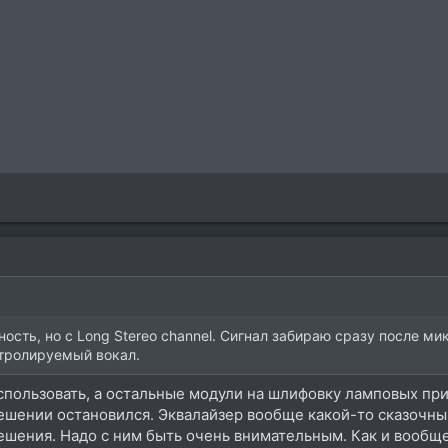
ость, но с Long Stereо chаnnel. Сигнал забираю сразу после ми
тролируемый вокал.
спользовать, а остальные модули на шлифовку ламповых пр
решении остановился. Эквалайзер вообще какой-то сказочны
шения. Надо с ним быть очень внимательным. Как и вообще 