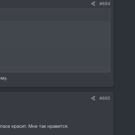
#694
ему.
#695
асе красит. Мне так нравится.