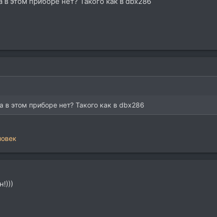
а в этом приборе нет? Такого как в dbx286
та в этом приборе нет? Такого как в dbx286
ловек
!)))