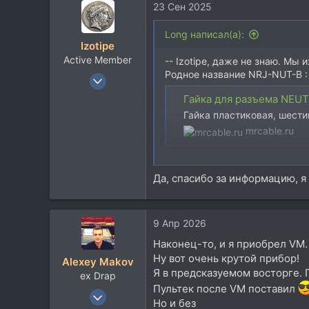
23 Сен 2025
Long написал(а):
Izotipe
Active Member
-- Izotipe, даже не знаю. Мы 
Родное название NRJ-NUT-B :
31 Май 2018
323
Гайка для разъема NEUTRI
215
Гайка пластиковая, шести
43
mrcable.ru
46
Может, вам купить пару гнёзд
Да, спасибо за информацию, я
AVCLINK JS219 - купить
AVCLINK JS219 - Панельный
установка в ПП, пластико
9 Апр 2026
Купить jack разъемы высо
avc.ru
Наконец-то, и я приобрел VM.
Ну вот очень крутой прибор!
Alexey Makov
Я в предсказуемом восторге. 
ex Drap
Пультек после VM поставил
27 Дек 2007
Но и без