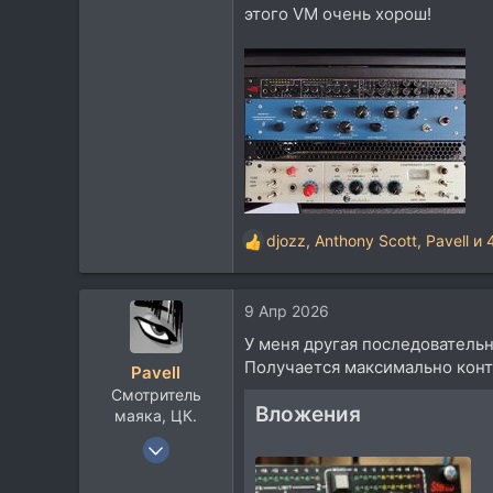
2.243
этого VM очень хорош!
1.967
113
Липецк
t.me
djozz
,
Anthony Scott
,
Pavell
и 
Р
е
а
9 Апр 2026
к
ц
У меня другая последовательн
и
Получается максимально кон
Pavell
и
Смотритель
:
Вложения
маяка, ЦК.
20 Апр 2004
3.971