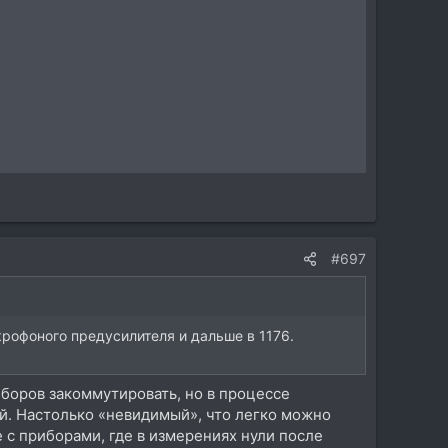
#697
крофоного предусилителя и дальше в 1176.
иборов закоммутировать, но в процессе
й. Настолько «невидимый», что легко можно
с приборами, где в измерениях нули после