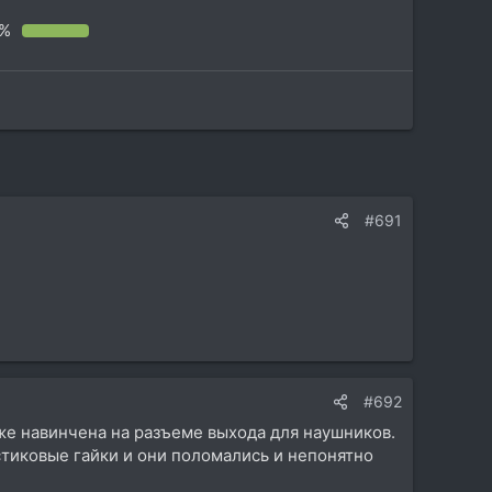
8%
#691
#692
кже навинчена на разъеме выхода для наушников.
астиковые гайки и они поломались и непонятно