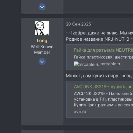
31 Май 2018
323
215
20 Сен 2025
43
-- Izotipe, даже не знаю. Мы 
46
Родное название NRJ-NUT-B :
Long
Well-Known
Гайка для разъема NEUTRIK 
Member
Гайка пластиковая, шестигр
27 Фев 2008
mrcable.ru
17.379
15.379
Может, вам купить пару гнёзд 
113
AVCLINK JS219 - купить j
Moscow
AVCLINK JS219 - Панельный р
www.long.ru
установка в ПП, пластиковы
Купить jack разъемы высоко
avc.ru