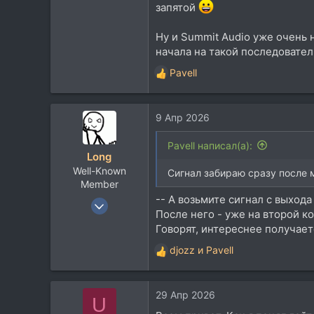
запятой
Липецк
t.me
Ну и Summit Audio уже очень 
начала на такой последовател
Pavell
Р
е
а
9 Апр 2026
к
ц
и
Pavell написал(а):
Long
и
Well-Known
:
Сигнал забираю сразу после 
Member
-- А возьмите сигнал с выход
27 Фев 2008
После него - уже на второй к
17.379
Говорят, интереснее получаетс
15.379
djozz
и
Pavell
113
Р
е
Moscow
а
www.long.ru
29 Апр 2026
к
U
ц