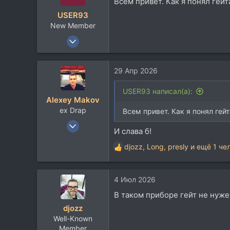
Всем привет. Как я понял гейт
и
USER93
и
New Member
:
27 Сен 2008
4
1
29 Апр 2026
3
USER93 написал(а):
Alexey Makov
ex Drap
Всем привет. Как я понял гей
27 Дек 2007
И слава б!
2.243
djozz
,
Long
,
presly
и ещё 1 че
1.967
Р
е
113
а
Липецк
4 Июл 2026
к
t.me
ц
В таком приборе гейт не нужен
и
djozz
и
Well-Known
:
Member