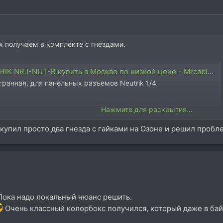
их получаем в комплекте с гнёздами.
K NRJ-NUT-B купить в Москве по низкой цене - Mrcable.ru
гранная, для панельных разъемов Neutrik 1/4
Нажмите для раскрытия...
 на гайки7
 купил просто два гнезда с гайками на Озоне и решил пробл
 jack разъемы в АВ-ЦЕНТР
 разъем 1/4" Jack , (стерео), гнездо, горизонтальная
вый корпус с гайкой, удлиненные контакты, с отключением
кого качества по выгодной цене.
Пока надо локальный нюанс решить.
Очень классный колорбокс получился, который даже в байп