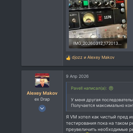
871
113
Россия. Крым. Южный федеральный.
about.me
IMG_20260312_172013.jpg
1,5 MB · Просмотры: 103
djozz
и
Alexey Makov
Р
е
а
9 Апр 2026
к
ц
и
Pavell написал(а):
Alexey Makov
и
ex Drap
:
У меня другая последовательн
Получается максимально кон
27 Дек 2007
2.243
Я VM хотел как чистый пред и
1.967
тестирования пока на таком 
преувеличить необходимые ре
113