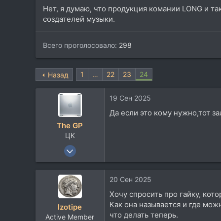
Нет, я думаю, что продукция комании LONG и та
создателей музыки.
Всего проголосовало
298
1
…
22
23
24
Назад
19 Сен 2025
Да если это кому нужно,тот за
The GP
ЦК
8 Окт 2003
4.537
4.396
20 Сен 2025
113
Хочу спросить про гайку, кот
MALDIVES
Как она называется и где мож
Izotipe
Посетить сайт
что делать теперь.
Active Member