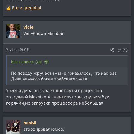
Elle
и
gregobal
Р
е
а
vicle
к
ц
Well-Known Member
и
и
2 Июл 2019
:
#175
Elle написал(а):
По поводу жручести - мне показалось, что как раз
Дива намного более требовательная
У меня дива вызывает дропауты,процессор
холодный.Massive X -вентиляторы крутяся,бук
горячий,но загрузка процессора небольшая
basЫl
атрофировал юмор.