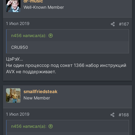
dr-music
Well-Known Member
1 Июл 2019
#167
n456 написал(а):
CRU950
ЦэРэУ...
Ни один процессор под сокет 1366 набор инструкций
AVX не поддерживает.
smallfriedsteak
New Member
1 Июл 2019
#168
n456 написал(а):