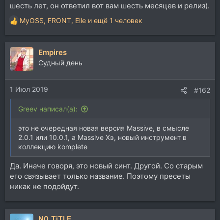
шесть лет, он ответил вот вам шесть месяцев и релиз).
MyOSS
,
FRONT
,
Elle
и ещё 1 человек
Р
е
а
Empires
к
ц
Судный день
и
и
1 Июл 2019
:
#162
Greev написал(а):
это не очередная новая версия Massive, в смысле
2.0.1 или 10.0.1, а Massive Хэ, новый инструмент в
коллекцию komplete
Да. Иначе говоря, это новый синт. Другой. Со старым
его связывает только название. Поэтому пресеты
никак не подойдут.
N0_TiTLE