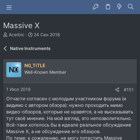
Massive X
А
Д
Acerbic
24 Сен 2018
в
а
т
т
Native Instruments
о
а
р
н
т
а
N0_TiTLE
е
ч
Well-Known Member
м
а
ы
л
а
1 Июл 2019
#151
Отчасти согласен с молодым участником форума (и
видимо с автором обзора): нужно проходить мимо
видео-обзоров, которые не нравятся, а не высказывать
тут своё мнение. На мой взгляд, это непозволительно.
Всё-таки хотелось бы в идеале реальное обсуждение
Massive X, а не обсуждение его обзоров.
По теме: к сожалению, не могу потестить Massive