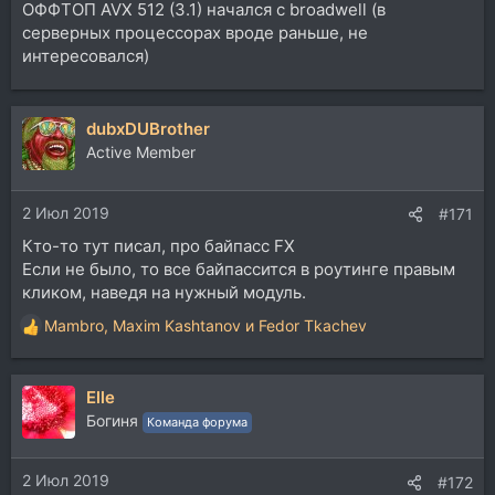
ОФФТОП AVX 512 (3.1) начался с broadwell (в
серверных процессорах вроде раньше, не
интересовался)
dubxDUBrother
Active Member
2 Июл 2019
#171
Кто-то тут писал, про байпасс FX
Если не было, то все байпассится в роутинге правым
кликом, наведя на нужный модуль.
Mambro
,
Maxim Kashtanov
и
Fedor Tkachev
Р
е
а
Elle
к
ц
Богиня
Команда форума
и
и
2 Июл 2019
:
#172