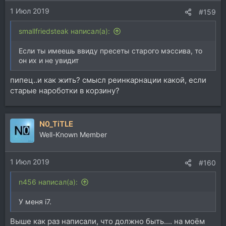
1 Июл 2019
#159
smallfriedsteak написал(а):
Если ты имеешь ввиду пресеты старого мэссива, то
он их и не увидит
пипец..и как жить? смысл реинкарнации какой, если
старые нароботки в корзину?
N0_TiTLE
Well-Known Member
1 Июл 2019
#160
n456 написал(а):
У меня i7.
Выше как раз написали, что должно быть.... на моём