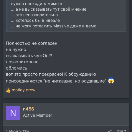
нужно проходить мимо в
... а не высказывать тут своё мнение.
... это непозволительно.
... хотелось бы в идеале
... не могу потестить Massive даже в демо
Полностью не согласен
не нужно
высказывать чужОе?!
позволительно
обломись
вот это просто прекрасно! К обсуждению
присоединяются "не читавшие, но осудившие"
motley crew
Р
е
а
n456
к
N
ц
Active Member
и
и
1 Июл 2019
:
#157