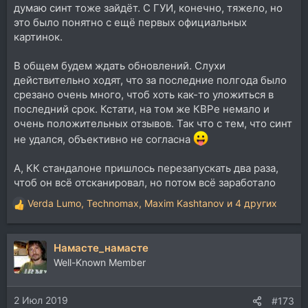
думаю синт тоже зайдёт. С ГУИ, конечно, тяжело, но
это было понятно с ещё первых официальных
картинок.
В общем будем ждать обновлений. Слухи
действительно ходят, что за последние полгода было
срезано очень много, чтоб хоть как-то уложиться в
последний срок. Кстати, на том же КВРе немало и
очень положительных отзывов. Так что с тем, что синт
не удался, объективно не согласна
А, КК стандалоне пришлось перезапускать два раза,
чтоб он всё отсканировал, но потом всё заработало
Verda Lumo
,
Technomax
,
Maxim Kashtanov
и 4 других
Р
е
а
Намасте_намасте
к
ц
Well-Known Member
и
и
2 Июл 2019
:
#173