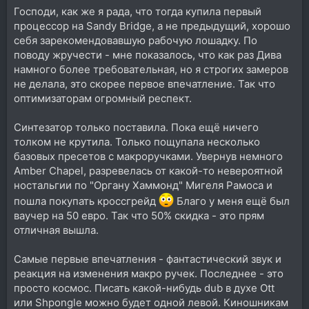
Господи, как же я рада, что тогда купила первый
процессор на Sandy Bridge, а не предыдущий, хорошо
себя зарекомендовавшую рабочую лошадку. По
поводу жручести - мне показалось, что как раз Дива
намного более требовательная, но я строгих замеров
не делала, это скорее первое впечатление. Так что
оптимизаторам огромный респект.
Синтезатор только поставила. Пока ещё ничего
толком не крутила. Только пощупала несколько
базовых пресетов с макроручками. Увернув немного
Amber Chapel, разревелась от какой-то невероятной
ностальгии по "Органу Хаммонд" Мигеля Рамоса и
пошла покупать кроссгрейд
Благо у меня ещё был
ваучер на 50 евро. Так что 50% скидка - это прям
отличная вышла.
Самые первые впечатления - фантастический звук и
реакция на изменения макро ручек. Последнее - это
просто космос. Писать какой-нибудь dub в духе Ott
или Shpongle можно будет одной левой. Киношникам