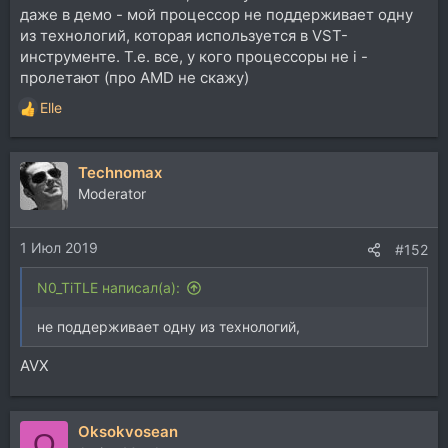
даже в демо - мой процессор не поддерживает одну
из технологий, которая используется в VST-
инструменте. Т.е. все, у кого процессоры не i -
пролетают (про AMD не скажу)
Elle
Р
е
а
Technomax
к
ц
Moderator
и
и
1 Июл 2019
:
#152
N0_TiTLE написал(а):
не поддерживает одну из технологий,
AVX
Oksokvosean
O