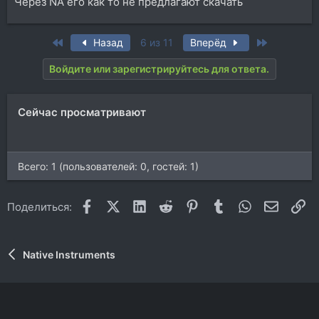
Через NA его как то не предлагают скачать
First
Last
Назад
6 из 11
Вперёд
Войдите или зарегистрируйтесь для ответа.
Сейчас просматривают
Всего: 1 (пользователей: 0, гостей: 1)
Facebook
X (Twitter)
LinkedIn
Reddit
Pinterest
Tumblr
WhatsApp
Электр
Сс
Поделиться:
Native Instruments