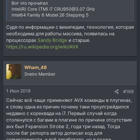
Вот что прочитал
Intel(R) Core (TM) i7 CRU950@3.07 GHz
Intel64 Family 6 Model 26 Stepping 5
Судя по информации с википедии, технология, которая
необходима для работы мэссива, появилась на
процессорах
Sandy Bridge
и старше.
https://ru.wikipedia.org/wiki/AVX
Wham_48
Sneiro Member
1 Июл 2019
#169
Сейчас всё чаще применяют AVX команды в плугинах,
к слову одна из причин почему таки проупгрейдился
недавно с кореквада на i7. Первый случай когда
столкнулся с багами в плагине по причине отсутствия
avx был Fxpansion Strobe 2, года три назад. Тогда
после баг репорта автор дописал код для
совместимости, и всё заработало, но в позже