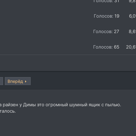
Голосов:
31
9,
Голосов:
19
6,
Голосов:
27
8,
Голосов:
65
20,
7
Вперёд
 а райзен у Димы это огромный шумный ящик с пылью.
талось.