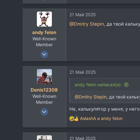
7.506
9.317
21 Май 2025
113
@Dmitry Stepin
, да твой каль
Москва
andy felon
Well-Known
Member
19 Окт 2006
9.042
4.911
21 Май 2025
113
41
andy felon написал(а):
Denis12308
Well-Known
@Dmitry Stepin
, да твой каль
Member
Не, калькулятор у меня, у не
6 Июн 2015
7.506
AslashA
и
andy felon
Р
9.317
е
а
113
21 Май 2025
к