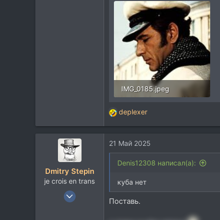
113
Москва
IMG_0185.jpeg
18,5 KB · Просмотры: 205
deplexer
Р
е
а
21 Май 2025
к
ц
и
Denis12308 написал(а):
Dmitry Stepin
и
je crois en trans
:
куба нет
12 Янв 2004
Поставь.
19.218
14.126