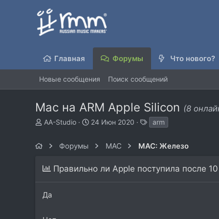
Главная
Форумы
Что нового?
Новые сообщения
Поиск сообщений
Mac на ARM Apple Silicon
(8 онлай
А
Д
Т
AA-Studio
24 Июн 2020
arm
в
а
е
т
т
г
Форумы
MAC
MAC: Железо
о
а
и
р
н
т
а
Правильно ли Apple поступила после 10 л
е
ч
м
а
Да
ы
л
а