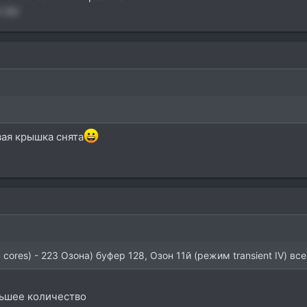
о же
вая крышка снята
cores) - 223 Озона) буфер 128, Озон 11й (режим transient IV) в
льшее количество