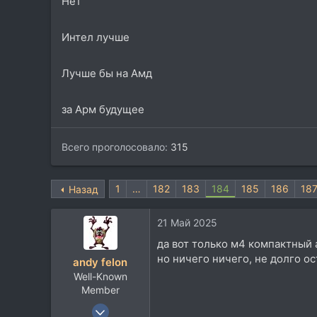
Нет
Интел лучше
Лучше бы на Амд
за Арм будущее
Всего проголосовало
315
1
…
182
183
184
185
186
18
Назад
21 Май 2025
да вот только м4 компактный
но ничего ничего, не долго ос
andy felon
Well-Known
Member
19 Окт 2006