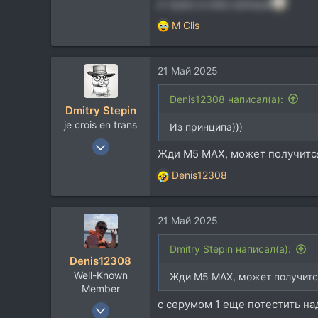
и транс в нём напиши
113
M Clis
Р
42
е
Москва
а
21 Май 2025
t.me
к
ц
и
Denis12308 написал(а):
Dmitry Stepin
и
je crois en trans
:
Из принципа)))
12 Янв 2004
Жди М5 МАХ, может получится
19.218
Denis12308
14.126
Р
е
113
а
42
21 Май 2025
к
Москва
ц
и
Dmitry Stepin написал(а):
t.me
Denis12308
и
Well-Known
:
Жди М5 МАХ, может получится
Member
с серумом 1 еще потестить на
6 Июн 2015