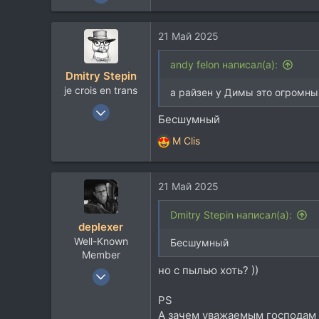
9.042
4.911
21 Май 2025
113
41
andy felon написал(а):
Dmitry Stepin
je crois en trans
а райзен у Димы это огромн
12 Янв 2004
Бесшумный
19.218
M Clis
14.126
Р
е
113
а
42
21 Май 2025
к
Москва
ц
и
Dmitry Stepin написал(а):
t.me
deplexer
и
Well-Known
:
Бесшумный
Member
но с пылью хоть? ))
9 Янв 2012
12.017
PS
8.932
А зачем уважаемым господам 