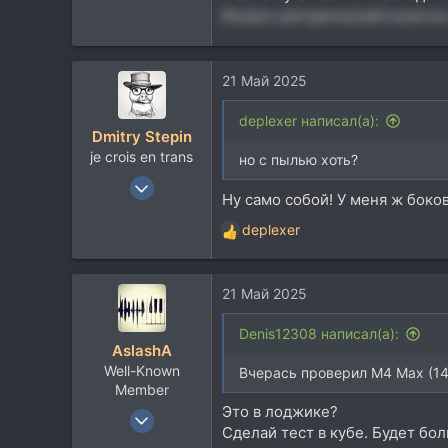
113
Вопрос риторический конечн
21 Май 2025
deplexer написал(а):
Dmitry Stepin
je crois en trans
но с пылью хоть?
12 Янв 2004
Ну само собой! У меня ж боко
19.218
deplexer
14.126
Р
е
113
а
42
21 Май 2025
к
Москва
ц
и
Denis12308 написал(а):
t.me
AslashA
и
Well-Known
:
Вчерась проверил M4 Max (14 
Member
Это в лоджике?
17 Мар 2008
Сделай тест в кубе. Будет бо
3.853