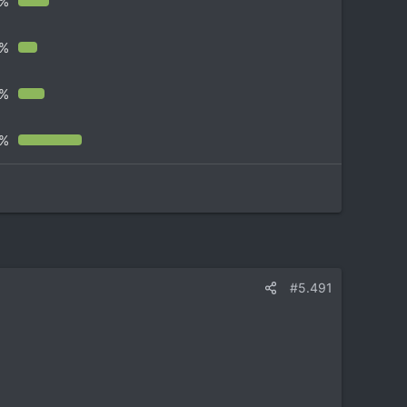
8%
0%
6%
6%
#5.491