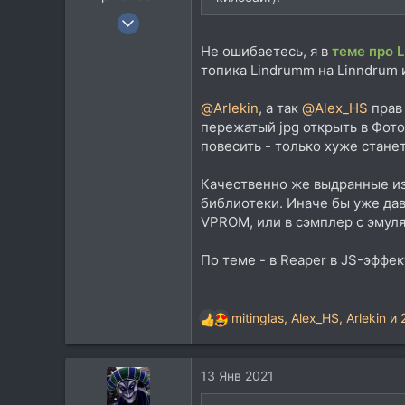
2 Мар 2007
1.952
Не ошибаетесь, я в
теме про 
1.267
топика Lindrumm на Linndrum 
113
@Arlekin
, а так
@Alex_HS
прав 
пережатый jpg открыть в Фото
повесить - только хуже станет
Качественно же выдранные из
библиотеки. Иначе бы уже дав
VPROM, или в сэмплер с эмул
По теме - в Reaper в JS-эффе
mitinglas
,
Alex_HS
,
Arlekin
и 
Р
е
а
13 Янв 2021
к
ц