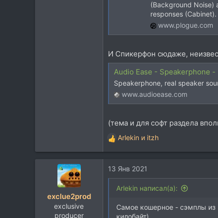
(Background Noise) a
responses (Cabinet).
www.plogue.com
И Спикерфон сюдаже, неизвес
Audio Ease - Speakerphone - r
Speakerphone, real speaker soun
www.audioease.com
(тема и для софт раздела впо
Arlekin
и
itzh
Р
е
а
13 Янв 2021
к
ц
и
Arlekin написал(а):
exclue2prod
и
exclusive
:
Самое кошерное - сэмплы из п
producer
килобайт).