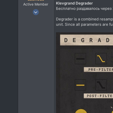
Klevgrand Degrader
Active Member
Бесплатно раздавалось через ж
24 Окт 2020
126
Degrader is a combined resampler
172
unit. Since all parameters are f
43