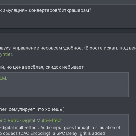
 к эмуляциям конвертеров/биткрашерам?
 звуку, управление несовсем удобное. (В хосте искать под в
yntler.
, но цена весёлая, скидок небывает.
O.M.
her, семулирует что хочешь )
 :: Retro-Digital Multi-Effect
-digital multi-effect. Audio input goes through a simulation of
udio codecs (DAC Encoding), a SPC Delay, grit is added