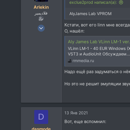
и
exclue2prod написал(а):
Arlekin
и
فلاديمير
:
AlyJames Lab VPROM
Кстати, вот его linn мне всегд
23 Июн 2008
О, нашёл:
8.752
13.865
Aly James Lab VLinn LM-1 ver.
VLinn LM-1 - 40 EUR Windows (XP
113
VST3 и AudioUnit Обсуждаем...
rmmedia.ru
rmmedia.ru
Надо ещё раз задуматься о нём
Но это не решит эмуляции звук
13 Янв 2021
D
Вот, еще вспомнил:
dasmode