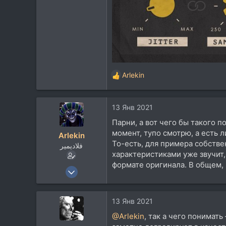
Arlekin
Р
е
а
13 Янв 2021
к
ц
Парни, а вот чего бы такого п
и
момент, тупо смотрю, а есть 
Arlekin
и
То-есть, для примера собстве
فلاديمير
:
характеристиками уже звучит,
формате оригинала. В общем,
23 Июн 2008
8.752
13.865
13 Янв 2021
113
@Arlekin
, так а чего понимат
rmmedia.ru