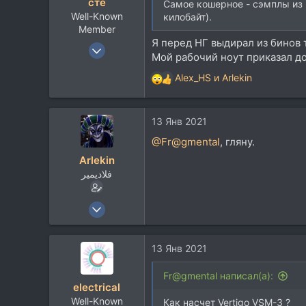
сте
Самое кошерное - сэмплы из п
Well-Known
килобайт).
Member
Я перед НГ выдирал из бинов 
21 Ноя 2016
Мой рабочий ноут приказал до
3.062
Alex_HS
и
Arlekin
3.719
Р
е
113
а
www.facebook.com
13 Янв 2021
к
ц
@Fr@gmental
, гляну.
и
Arlekin
и
فلاديمير
:
23 Июн 2008
8.752
13.865
13 Янв 2021
113
rmmedia.ru
Fr@gmental написал(а):
electrical
Well-Known
Как насчет Vertigo VSM-3 ?