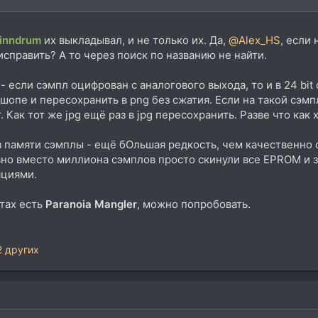
Linndrum
их выкладывал, и не только их. Да,
@Alex_HS
, если
исправить? А то через поиск по названию не найти.
- если сэмпл оцифрован с аналогового выхода, то и в 24 bit 
шопе и пересохранить в png без сжатия. Если на такой сэм
. Как тот же jpg ещё раз в jpg пересохранить. Разве что ка
 памяти сэмплы - ещё бОльшая редкость, чем качественно
но вместо миллиона сэмплов просто скинули все EPROM и за
яциями.
ктах есть
Paranoia Mangler
, можно попробовать.
2 других