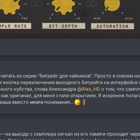
очитать из серии "битрейт для чайников". Просто я совсем н
ли кнопка переключения выходного битрейта на интерфейсе 
нного нубства, слова Александра
@Alex_HS
о том, что сэмп
 как оригинал, для меня стали открытием. Я искренне полаг
 каша вместо
мозга
понимания...
ь — на выходе с сэмплера сигнал из его памяти проходит чер