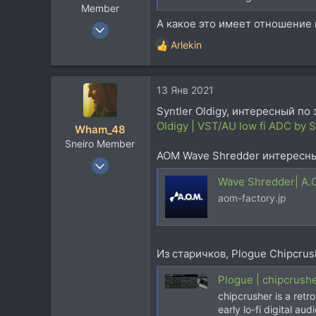
Member
А какое это имеет отношение
26 Май 2020
2.086
Arlekin
Р
1.449
е
а
113
13 Янв 2021
к
35
ц
Syntler Oldigy, интересный по
и
Oldigy | VST/AU low fi ADC by S
Wham_48
и
Sneiro Member
:
AOM Wave Shredder интересный
15 Дек 2006
9.078
Wave Shredder| A.
6.445
aom-factory.jp
113
47
Валдай-Минск
Из старичков, Plogue Chipcrus
Plogue | chipcrusher
chipcrusher is a retro
early lo-fi digital a