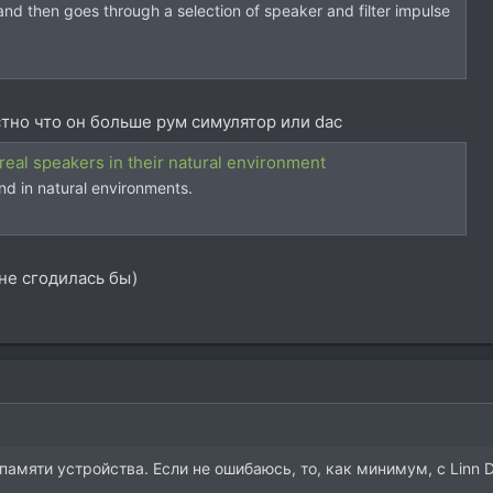
nd then goes through a selection of speaker and filter impulse
тно что он больше рум симулятор или dac
eal speakers in their natural environment
d in natural environments.
лне сгодилась бы)
амяти устройства. Если не ошибаюсь, то, как минимум, с Linn D