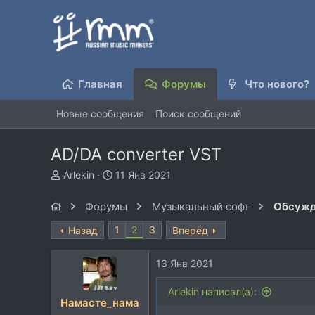
Главная
Форумы
Что нового?
Новые сообщения
Поиск сообщений
AD/DA converter VST
А
Д
Arlekin
11 Янв 2021
в
а
т
т
Форумы
Музыкальный софт
Обсужд
о
а
р
н
1
2
3
Назад
Вперёд
т
а
е
ч
13 Янв 2021
м
а
ы
л
Arlekin написал(а):
а
Намасте_нама