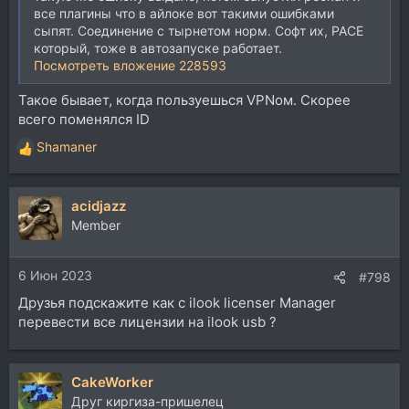
все плагины что в айлоке вот такими ошибками
сыпят. Соединение с тырнетом норм. Софт их, PACE
который, тоже в автозапуске работает.
Посмотреть вложение 228593
Такое бывает, когда пользуешься VPNом. Скорее
всего поменялся ID
Shamaner
Р
е
а
acidjazz
к
ц
Member
и
и
6 Июн 2023
:
#798
Друзья подскажите как с ilook licenser Manager
перевести все лицензии на ilook usb ?
CakeWorker
Друг киргиза-пришелец