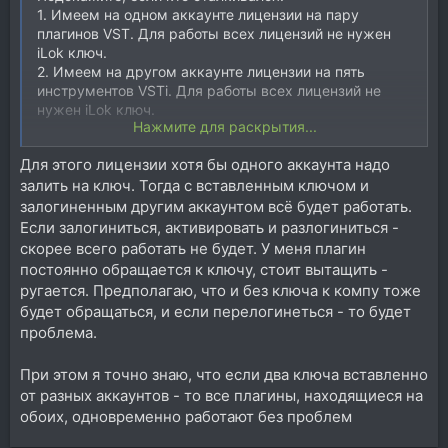
1. Имеем на одном аккаунте лицензии на пару
плагинов VST. Для работы всех лицензий не нужен
iLok ключ.
2. Имеем на другом аккаунте лицензии на пять
инструментов VSTi. Для работы всех лицензий не
нужен iLok ключ.
Нажмите для раскрытия...
Вопрос: можно ли использовать два iLok аккаунта на
Для этого лицензии хотя бы одного аккаунта надо
одном пк?
залить на ключ. Тогда с вставленным ключом и
Сценарий такой:
- Залогинился в один аккаунт -> активировал все VST
залогиненным другим аккаунтом всё будет работать.
на пк -> разлогинился.
Если залогиниться, активировать и разлогиниться -
- Залогинился в другой аккаунт -> активировал все
скорее всего работать не будет. У меня плагин
VSTi на пк -> разлогинился.
постоянно обращается к ключу, стоит вытащить -
Будет работать ?
ругается. Предполагаю, что и без ключа к компу тоже
будет обращаться, и если перелогинеться - то будет
проблема.
При этом я точно знаю, что если два ключа вставленно
от разных аккаунтов - то все плагины, находящиеся на
обоих, одновременно работают без проблем