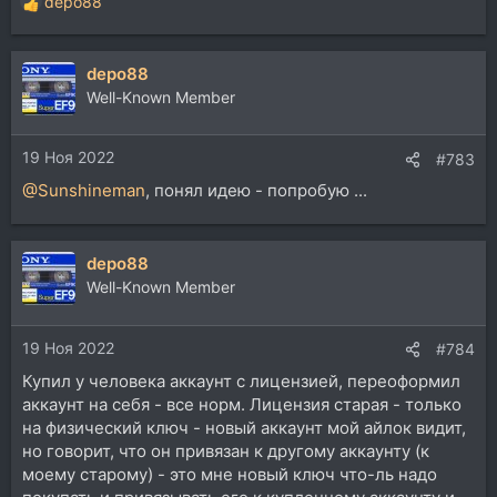
depo88
Р
е
а
depo88
к
ц
Well-Known Member
и
и
19 Ноя 2022
:
#783
@Sunshineman
, понял идею - попробую ...
depo88
Well-Known Member
19 Ноя 2022
#784
Купил у человека аккаунт с лицензией, переоформил
аккаунт на себя - все норм. Лицензия старая - только
на физический ключ - новый аккаунт мой айлок видит,
но говорит, что он привязан к другому аккаунту (к
моему старому) - это мне новый ключ что-ль надо