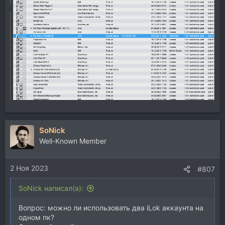
SoNick
Well-Known Member
2 Ноя 2023
#807
SoNick написал(а):
Вопрос: можно ли использовать два iLok аккаунта на
одном пк?