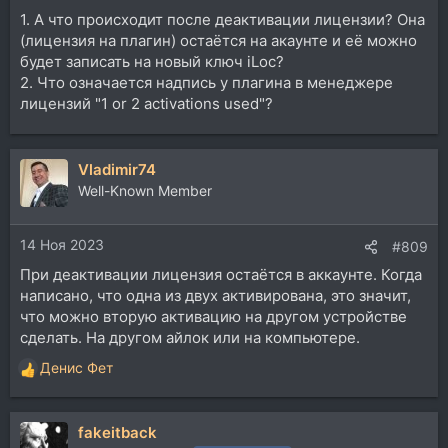
1. А что происходит после деактивации лицензии? Она
(лицензия на плагин) остаётся на акаунте и её можно
будет записать на новый ключ iLoc?
2. Что означается надпись у плагина в менеджере
лицензий "1 or 2 activations used"?
Vladimir74
Well-Known Member
14 Ноя 2023
#809
При деактивации лицензия остаётся в аккаунте. Когда
написано, что одна из двух активирована, это значит,
что можно вторую активацию на другом устройстве
сделать. На другом айлок или на компьютере.
Денис Фет
Р
е
а
fakeitback
к