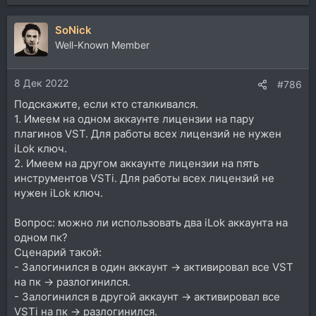
е
а
SoNick
к
ц
Well-Known Member
и
и
8 Дек 2022
:
#786
Подскажите, если кто сталкивался.
1. Имеем на одном аккаунте лицензии на пару
плагинов VST. Для работы всех лицензий не нужен
iLok ключ.
2. Имеем на другом аккаунте лицензии на пять
инструментов VSTi. Для работы всех лицензий не
нужен iLok ключ.
Вопрос: можно ли использовать два iLok аккаунта на
одном пк?
Сценарий такой:
- Залогинился в один аккаунт -> активировал все VST
на пк -> разлогинился.
- Залогинился в другой аккаунт -> активировал все
VSTi на пк -> разлогинился.