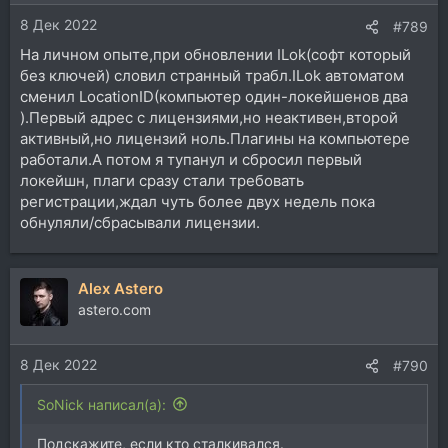
8 Дек 2022
#789
На личном опыте,при обновлении ILok(софт который
без ключей) словил странный трабл.ILok автоматом
сменил LocationID(компьютер один-локейшенов два
).Первый адрес с лицензиями,но неактивен,второй
активный,но лицензий ноль.Плагины на компьютере
работали.А потом я тупанул и сбросил первый
локейшн, плаги сразу стали требовать
регистрации,ждал чуть более двух недель пока
обнуляли/сбрасывали лицензии.
Alex Astero
astero.com
8 Дек 2022
#790
SoNick написал(а):
Подскажите, если кто сталкивался.