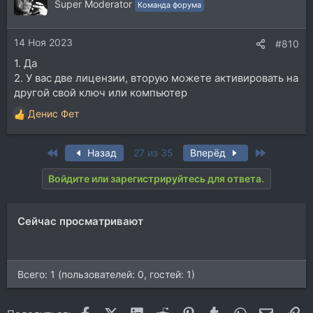
ц
Super Moderator
Команда форума
и
и
14 Ноя 2023
:
#810
1. Да
2. У вас две лицензии, вторую можете активировать на
другой свой ключ или компьютер
Денис Фет
Р
е
а
First
Last
Назад
27 из 35
Вперёд
к
ц
Войдите или зарегистрируйтесь для ответа.
и
и
:
Сейчас просматривают
Всего: 1 (пользователей: 0, гостей: 1)
Facebook
X (Twitter)
LinkedIn
Reddit
Pinterest
Tumblr
WhatsApp
Электр
Сс