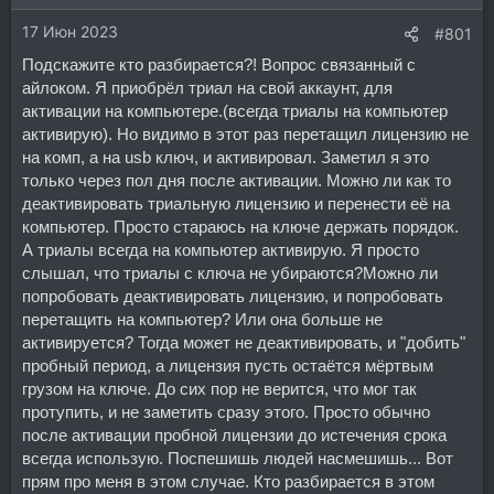
17 Июн 2023
#801
Подскажите кто разбирается?! Вопрос связанный с
айлоком. Я приобрёл триал на свой аккаунт, для
активации на компьютере.(всегда триалы на компьютер
активирую). Но видимо в этот раз перетащил лицензию не
на комп, а на usb ключ, и активировал. Заметил я это
только через пол дня после активации. Можно ли как то
деактивировать триальную лицензию и перенести её на
компьютер. Просто стараюсь на ключе держать порядок.
А триалы всегда на компьютер активирую. Я просто
слышал, что триалы с ключа не убираются?Можно ли
попробовать деактивировать лицензию, и попробовать
перетащить на компьютер? Или она больше не
активируется? Тогда может не деактивировать, и "добить"
пробный период, а лицензия пусть остаётся мёртвым
грузом на ключе. До сих пор не верится, что мог так
протупить, и не заметить сразу этого. Просто обычно
после активации пробной лицензии до истечения срока
всегда использую. Поспешишь людей насмешишь... Вот
прям про меня в этом случае. Кто разбирается в этом