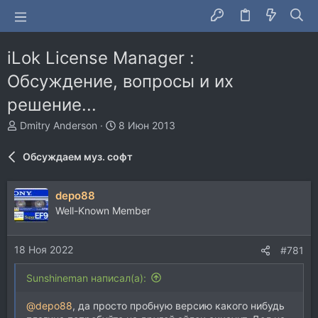
iLok License Manager :
Обсуждение, вопросы и их
решение...
А
Д
Dmitry Anderson
8 Июн 2013
в
а
т
т
Обсуждаем муз. софт
о
а
р
н
т
а
depo88
е
ч
Well-Known Member
м
а
ы
л
а
18 Ноя 2022
#781
Sunshineman написал(а):
@depo88
, да просто пробную версию какого нибудь