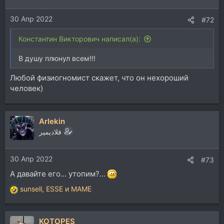
30 Апр 2022
#72
Константин Викторович написал(а):
В душу плюнул всем!!!
Любой физиогномист скажет, что он нехороший
человек)
Arlekin
فلاديمير
30 Апр 2022
#73
А давайте его... утопим?...
sunsell
,
ESSE
и
MAME
Р
е
а
KOTOPES
к