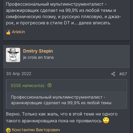
Профессиональный мультиинструменталист -
аранжировщик сделает на 99,9% из любой темы и
симфоническую поэму, и русскую плясовую, и джаз-
рок, и прогрессив в стиле DT и... далее вписать.
Arlekin
Р
е
а
Dmitry Stepin
к
ц
je crois en trans
и
и
30 Апр 2022
:
#67
ESSE написал(а):
Профессиональный мультиинструменталист -
аранжировщик сделает на 99,9% из любой темы
Верно. Только как жаль, что в этой теме ни одного
такого аранжировщика пока не проявилось
Константин Викторович
Р