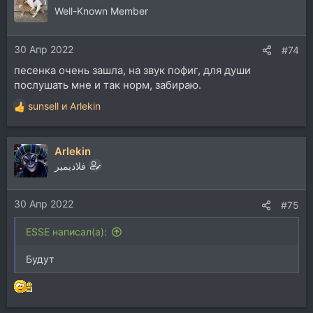
ц
Well-Known Member
и
и
30 Апр 2022
:
#74
песенка очень зашла, на звук пофиг, для души
послушать мне и так норм, забираю.
sunsell
и
Arlekin
Р
е
а
Arlekin
к
ц
فلاديمير
и
и
30 Апр 2022
:
#75
ESSE написал(а):
Будут