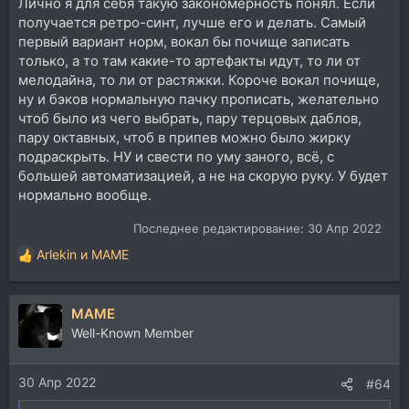
Лично я для себя такую закономерность понял. Если
получается ретро-синт, лучше его и делать. Самый
первый вариант норм, вокал бы почище записать
только, а то там какие-то артефакты идут, то ли от
мелодайна, то ли от растяжки. Короче вокал почище,
ну и бэков нормальную пачку прописать, желательно
чтоб было из чего выбрать, пару терцовых даблов,
пару октавных, чтоб в припев можно было жирку
подраскрыть. НУ и свести по уму заного, всё, с
большей автоматизацией, а не на скорую руку. У будет
нормально вообще.
Последнее редактирование:
30 Апр 2022
Arlekin
и
MAME
Р
е
а
MAME
к
ц
Well-Known Member
и
и
30 Апр 2022
:
#64