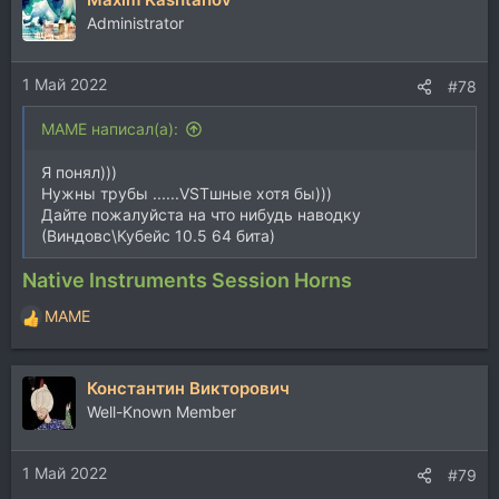
Administrator
1 Май 2022
#78
MAME написал(а):
Я понял)))
Нужны трубы ......VSTшные хотя бы)))
Дайте пожалуйста на что нибудь наводку
(Виндовс\Кубейс 10.5 64 бита)
Native Instruments Session Horns
MAME
Р
е
а
Константин Викторович
к
ц
Well-Known Member
и
и
1 Май 2022
:
#79