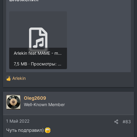
Arlekin feat MAME - muzicgrand.mp3
7,5 MB · Просмотры: 1.015
Arlekin
Р
е
а
Oleg2609
к
ц
Well-Known Member
и
и
1 Май 2022
:
#83
Чуть подправил)