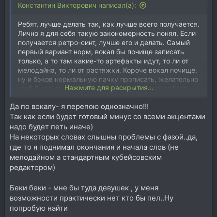
Константин Викторович написал(а):
Ребят, лучше делать так, как лучше всего получается.
Лично я для себя такую закономерность понял. Если
получается ретро-синт, лучше его и делать. Самый
первый вариант норм, вокал бы почище записать
только, а то там какие-то артефакты идут, то ли от
мелодайна, то ли от растяжки. Короче вокал почище,
ну и бэков нормальную пачку прописать, желательно
Нажмите для раскрытия...
чтоб было из чего выбрать, пару терцовых даблов,
пару октавных, чтоб в припев можно было жирку
Да по вокалу- я перепою однозначно!!!
подраскрыть. НУ и свести по уму заного, всё, с
Так как если будет готовый минус со всеми акцентами
большей автоматизацией, а не на скорую руку. У
будет нормально вообще.
надо будет петь иначе)
На некоторых словах слышны проблемы с фазой..да,
где то я поднимал окончания и начала слов (не
мелодайном а стандартным кубейсовским
редактором)
Беки беки - мне бы туда девушек , у меня
возможности практически нет кто бы пел..Ну
попробую найти