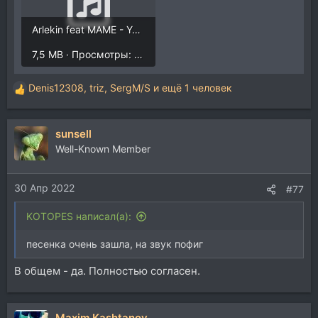
Arlekin feat MAME - You my soul.mp3
7,5 MB · Просмотры: 1.299
Denis12308
,
triz
,
SergM/S
и ещё 1 человек
Р
е
а
sunsell
к
ц
Well-Known Member
и
и
30 Апр 2022
:
#77
KOTOPES написал(а):
песенка очень зашла, на звук пофиг
В общем - да. Полностью согласен.
Maxim Kashtanov