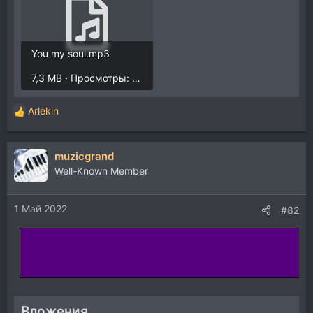
You my soul.mp3
7,3 MB · Просмотры: 1.124
Arlekin
Р
е
а
muzicgrand
к
ц
Well-Known Member
и
и
1 Май 2022
:
#82
Вложения