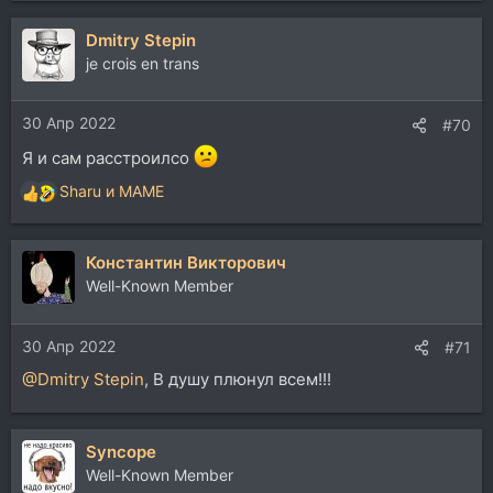
Dmitry Stepin
je crois en trans
30 Апр 2022
#70
Я и сам расстроилсо
Sharu
и
MAME
Р
е
а
Константин Викторович
к
ц
Well-Known Member
и
и
30 Апр 2022
:
#71
@Dmitry Stepin
, В душу плюнул всем!!!
Syncope
Well-Known Member