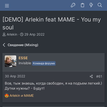
[DEMO] Arlekin feat MAME - You my
soul
А
Д
Arlekin
29 Апр 2022
в
а
т
т
Сведение (Mixing)
о
а
р
н
т
а
ESSE
е
ч
invisible
Команда форума
м
а
ы
л
а
30 Апр 2022
#61
Вов, тыж знаешь, когда свободен, я на подъем легкий.)
Дутки нужны? - Будут!
Arlekin
и
MAME
Р
е
а