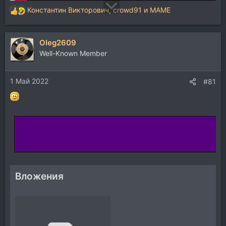
Константин Викторович
,
crowd91
и
MAME
Р
е
а
Oleg2609
к
ц
Well-Known Member
и
и
1 Май 2022
:
#81
Вложения