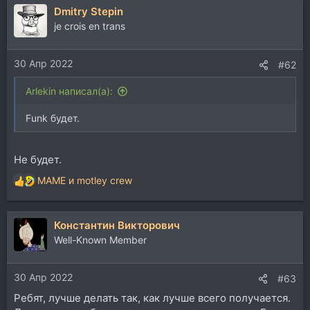
Dmitry Stepin
к
ц
je crois en trans
и
и
30 Апр 2022
:
#62
Arlekin написал(а):
Funk будет.
Не будет.
MAME
и
motley crew
Р
е
а
Константин Викторович
к
ц
Well-Known Member
и
и
30 Апр 2022
:
#63
Ребят, лучше делать так, как лучше всего получается.