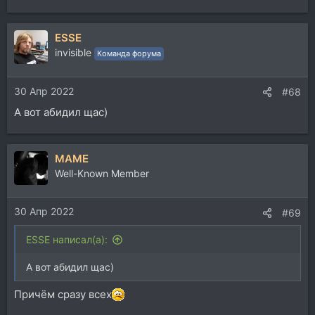
е
а
ESSE
к
ц
invisible
Команда форума
и
и
30 Апр 2022
:
#68
А вот абидил щас)
MAME
Well-Known Member
30 Апр 2022
#69
ESSE написал(а):
А вот абидил щас)
Причём сразу всех