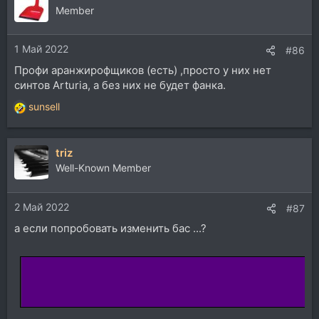
Member
1 Май 2022
#86
Профи аранжирофщиков (есть) ,просто у них нет
синтов Arturia, а без них не будет фанка.
sunsell
Р
е
а
triz
к
ц
Well-Known Member
и
и
2 Май 2022
:
#87
а если попробовать изменить бас ...?