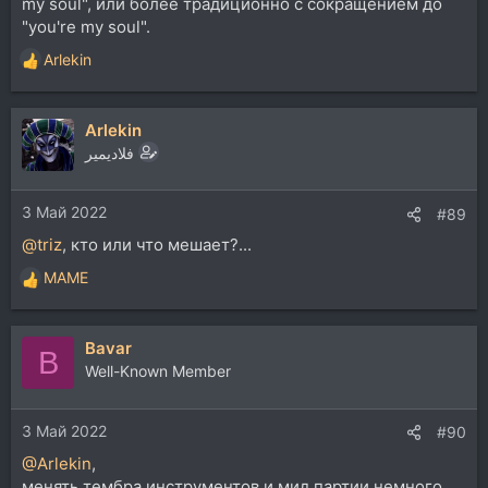
my soul", или более традиционно с сокращением до
"you're my soul".
Arlekin
Р
е
а
Arlekin
к
ц
فلاديمير
и
и
3 Май 2022
:
#89
@triz
, кто или что мешает?...
MAME
Р
е
а
Bavar
к
B
ц
Well-Known Member
и
и
3 Май 2022
:
#90
@Arlekin
,
менять тембра инструментов и мид партии немного,