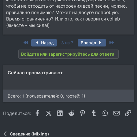
чтобы не отходить от настроения всей песни, можно,
правильно понимаю? Может на досуге попробую.
Время ограниченно? Или это, как говорится collab
(вместе - мы сила!)
First
Last
Назад
3 из 7
Вперёд
Войдите или зарегистрируйтесь для ответа.
Сейчас просматривают
Всего: 1 (пользователей: 0, гостей: 1)
Facebook
X (Twitter)
LinkedIn
Reddit
Pinterest
Tumblr
WhatsApp
Электр
Сс
Поделиться:
Сведение (Mixing)