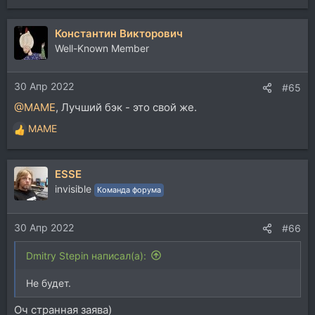
Константин Викторович
Well-Known Member
30 Апр 2022
#65
@MAME
, Лучший бэк - это свой же.
MAME
Р
е
а
ESSE
к
ц
invisible
Команда форума
и
и
30 Апр 2022
:
#66
Dmitry Stepin написал(а):
Не будет.
Оч странная заява)