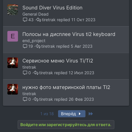
Sound Diver Virus Edition
General Dead
tiretrak
11 Окт 2023
43
Полосы на дисплее Virus ti2 keyboard
E
end_project
tiretrak
5 Авг 2023
19
Сервисное меню Virus Ti/Ti2
tiretrak
tiretrak
12 Июл 2023
0
нужно фото материнской платы TI2
tiretrak
tiretrak
26 Фев 2023
0
Last
1 из 18
Вперёд
Войдите или зарегистрируйтесь для ответа.