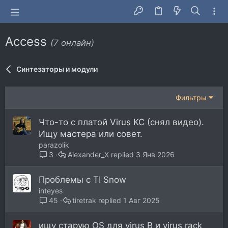
Access
(7 онлайн)
Синтезаторы и модули
Фильтры
Что-то с платой Virus KC (снял видео).
Ищу мастера или совет.
parazolik
Alexander_X
3 Янв 2026
3
Проблемы с TI Snow
inteyes
tiretrak
1 Авг 2025
45
ищу старую OS для virus B и virus rack