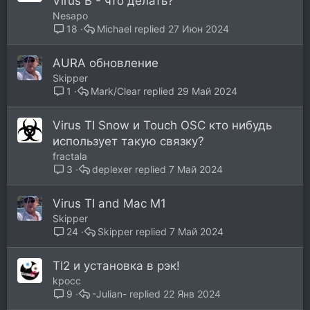
Virus B - что делать?
Nesapo
Michael
27 Июн 2024
18
AURA обновление
Skipper
Mark/Clear
29 Май 2024
1
Virus TI Snow и Touch OSC кто нибудь
использует такую связку?
fractala
deplexer
7 Май 2024
3
Virus TI and Mac M1
Skipper
Skipper
7 Май 2024
24
TI2 и установка в рэк!
kpocc
-Julian-
22 Янв 2024
9