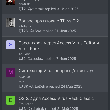
tiretrak
tiretrak
31 Июл 2025
2
Вопрос про глюки с TI1 vs TI2
-Julian-
Saw
31 Июл 2025
28
Рассинхрон через Access Virus Editor и
S
Virus Rack
soulew
soulew
7 Июл 2025
2
Синтезатор Virus вопросы/ответы
M
(3
онлайн)
ml*
LeDelire
24 Май 2025
3K
OS 2.2 для Access Virus Rack Classic
E
Emulator
tiretrak
21 Май 2025
3