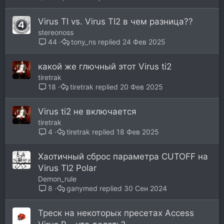
Virus TI vs. Virus TI2 в чем разница??
stereonoss
tony_ns
24 Фев 2025
44
какой же глючный этот Virus ti2
tiretrak
tiretrak
20 Фев 2025
18
Virus ti2 не включается
tiretrak
tiretrak
18 Фев 2025
4
Хаотичный сброс параметра CUTOFF на
Virus TI2 Polar
Demon_rule
ganymed
30 Сен 2024
8
Треск на некоторых пресетах Access