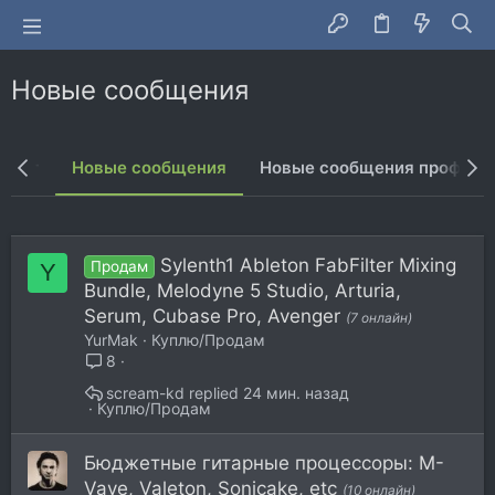
Новые сообщения
тент
Новые сообщения
Новые сообщения профиле
Sylenth1 Ableton FabFilter Mixing
Продам
Y
Bundle, Melodyne 5 Studio, Arturia,
Serum, Cubase Pro, Avenger
(7 онлайн)
YurMak
Куплю/Продам
8
scream-kd
24 мин. назад
Куплю/Продам
Бюджетные гитарные процессоры: M-
Vave, Valeton, Sonicake, etc
(10 онлайн)