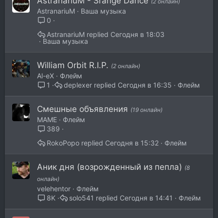
AstranariuM - Srange Dance
(2 онлайн)
AstranariuM
Ваша музыка
0
AstranariuM
Сегодня в 18:03
Ваша музыка
William Orbit R.I.P.
(2 онлайн)
Al-eX
Флейм
deplexer
Сегодня в 16:35
Флейм
1
Смешные объявления
(19 онлайн)
MAME
Флейм
389
RokoPopo
Сегодня в 15:32
Флейм
Аник дня (возрожденный из пепла)
(8
онлайн)
velehentor
Флейм
solo541
Сегодня в 14:41
Флейм
8K