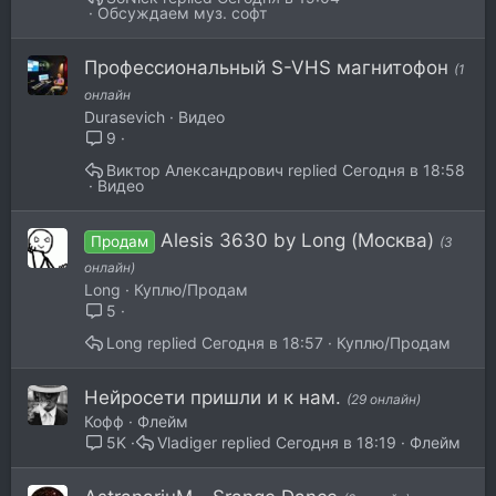
е
Обсуждаем муз. софт
п
л
Профессиональный S-VHS магнитофон
(1
е
онлайн
н
Durasevich
Видео
о
9
Виктор Александрович
Сегодня в 18:58
Видео
Alesis 3630 by Long (Москва)
Продам
(3
онлайн)
Long
Куплю/Продам
5
Long
Сегодня в 18:57
Куплю/Продам
Нейросети пришли и к нам.
(29 онлайн)
Кофф
Флейм
Vladiger
Сегодня в 18:19
Флейм
5K