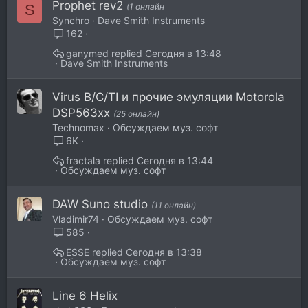
Prophet rev2
S
(1 онлайн
Synchro
Dave Smith Instruments
162
ganymed
Сегодня в 13:48
Dave Smith Instruments
Virus B/C/TI и прочие эмуляции Motorola
DSP563xx
(25 онлайн)
Technomax
Обсуждаем муз. софт
6K
fractala
Сегодня в 13:44
Обсуждаем муз. софт
DAW Suno studio
(11 онлайн)
Vladimir74
Обсуждаем муз. софт
585
ESSE
Сегодня в 13:38
Обсуждаем муз. софт
Line 6 Helix