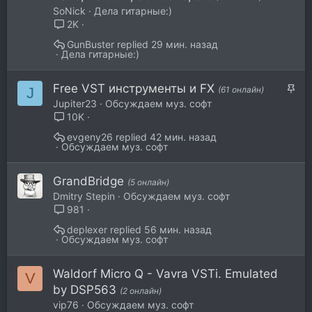
SoNick
Дела гитарные:)
2K
GunBuster
29 мин. назад
Дела гитарные:)
З
Free VST инструменты и FX
J
(61 онлайн)
а
Jupiter23
Обсуждаем муз. софт
к
10K
р
evgeny26
42 мин. назад
е
Обсуждаем муз. софт
п
л
GrandBridge
(5 онлайн)
е
Dmitry Stepin
Обсуждаем муз. софт
н
981
о
deplexer
56 мин. назад
Обсуждаем муз. софт
Waldorf Micro Q - Vavra VSTi. Emulated
V
by DSP563
(2 онлайн)
vip76
Обсуждаем муз. софт