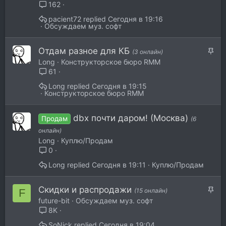
162
pacient72
Сегодня в 19:16
Обсуждаем муз. софт
З
Отдам разное для КБ
(3 онлайн)
а
Long
Конструкторское бюро RMM
к
61
р
Long
Сегодня в 19:15
е
Конструкторское бюро RMM
п
л
dbx почти даром! (Москва)
Продам
(6
е
онлайн)
н
Long
Куплю/Продам
о
0
Long
Сегодня в 19:11
Куплю/Продам
З
Скидки и распродажи
F
(15 онлайн)
а
future-bit
Обсуждаем муз. софт
к
8K
р
SoNick
Сегодня в 19:04