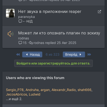
П
Нет звука в приложении reaper
е
paranoyka
р
Н/Д
–
е
а
Может ли кто опознать плагин по эскизу
д
rodnas
р
rodnas
25 Авг 2025
15
е
с
First
Last
Назад
6 из 323
Вперёд
а
ц
Войдите или зарегистрируйтесь для ответа.
и
я
Users who are viewing this forum
Sergio_P78
Andruha
argan
Alexandr_Radio
shah666
JecosAbricos
Ludwid
...и ещё 2.