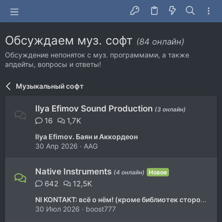
Обсуждаем муз. софт
(84 онлайн)
Обсуждение непоняток с муз. программами, а также
апдейты, вопросы и ответы!
Музыкальный софт
Ilya Efimov Sound Production
(3 онлайн)
16
1,7K
Ilya Efimov. Баян и Аккордеон
30 Апр 2026
AAG
Native Instruments
(4 онлайн)
Новое
642
12,5K
NI KONTAKT: всё о нём! (кроме библиотек сторонних производителей!)
30 Июл 2026
boost777