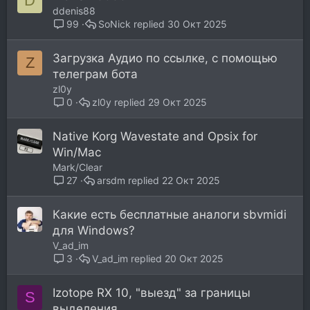
D
ddenis88
SoNick
30 Окт 2025
99
Загрузка Аудио по ссылке, с помощью
Z
телеграм бота
zl0y
zl0y
29 Окт 2025
0
Native Korg Wavestate and Opsix for
Win/Mac
Mark/Clear
arsdm
22 Окт 2025
27
Какие есть бесплатные аналоги sbvmidi
для Windows?
V_ad_im
V_ad_im
20 Окт 2025
3
Izotope RX 10, "выезд" за границы
S
выделения.