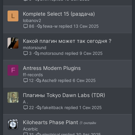
Komplete Select 15 (раздача)
L
lobanov2
fewa-w
13 Сен 2025
86
Какой плагин может так сегодня ?
motorsound
motorsound
9 Сен 2025
3
Antress Modern Plugins
F
ff-records
Asche9
6 Сен 2025
12
Плагины Tokyo Dawn Labs (TDR)
A .
fakeitback
1 Сен 2025
22
Kilohearts Phase Plant
(1 онлайн
Acerbic
electrical
30 Авг 2025
31