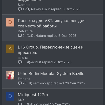
S.ample
Alexey Lukin
8 Окт 2025
1
Пресеты для VST: ищу коллег для
D
совместной работы
DeNature
DeNature
5 Окт 2025
0
D16 Group. Переключение сцен и
A
пресетов.
acidist
acidist
2 Окт 2025
0
U-he Berlin Modular System Bazille.
Empires
semiono.spb
26 Сен 2025
26
Midiquest 12Pro
D
DRX
DRX
15 Сен 2025
0