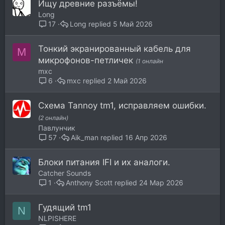
Ищу древние разъёмы!
Long
Long
5 Май 2026
17
Тонкий экранированный кабель для
M
микрофонов-петличек
(1 онлайн
mxc
mxc
2 Май 2026
6
Схема Tannoy tm1, исправляем ошибки.
(2 онлайн)
Павлунчик
Aik_man
16 Апр 2026
57
Блоки питания IFI и их аналоги.
Catcher Sounds
Anthony Scott
24 Мар 2026
1
Гудящий tm1
N
NLPISHERE