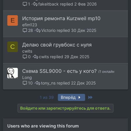
fakeitback
2 Фев 2026
1
История ремонта Kurzweil mp10
E
efim123
Victorio
30 Дек 2025
28
Делаю свой грувбокс с нуля
C
cwits
cwits
29 Дек 2025
0
Схема SSL9000 - есть у кого?
(1 онлайн
Long
tony_ns
22 Дек 2025
10
Last
1 из 39
Вперёд
Войдите или зарегистрируйтесь для ответа.
Users who are viewing this forum