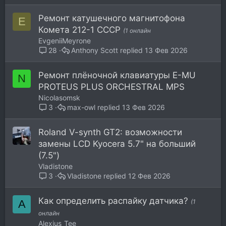
Ремонт катушечного магнитофона
E
Комета 212-1 СССР
(1 онлайн
EvgeniiMeyrone
Anthony Scott
13 Фев 2026
28
Ремонт плёночной клавиатуры E-MU
N
PROTEUS PLUS ORCHESTRAL MPS
Nicolasomsk
max-owl
13 Фев 2026
3
Roland V-synth GT2: возможности
замены LCD Kyocera 5.7" на больший
(7.5")
Vladistone
Vladistone
12 Фев 2026
3
Как определить распайку датчика?
A
(1
онлайн
Alexius_Tee