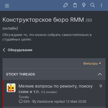
Конструкторское бюро RMM
(50
онлайн)
Обсуждаем то, что можно собрать самостоятельно в
студийных целях.
Оборудование
Фильтры
STICKY THREADS
З
Мелкие вопросы по ремонту, поиску
а
схем и т.п.
(12 онлайн)
к
Tuvalu
р
Vladistone
12 Май 2026
695
е