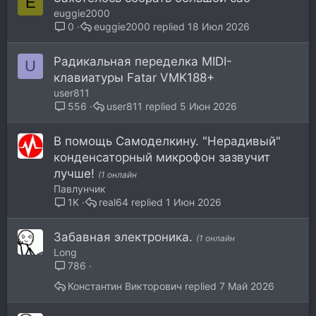
E
е
euggie2000
н
euggie2000
18 Июл 2026
0
о
Радикальная переделка MIDI-
U
клавиатуры Fatar VMK188+
user811
user811
5 Июн 2026
556
В помощь Самоделкину. "Нерадивый"
конденсаторный микрофон зазвучит
лучше!
(1 онлайн
Павлунчик
real64
1 Июн 2026
1K
Забавная электроника.
(1 онлайн
Long
786
Константин Викторович
7 Май 2026