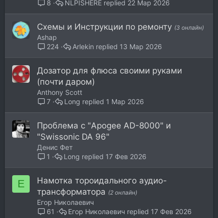
NLPISHERE
22 Мар 2026
8
Схемы и Инструкции по ремонту
(3 онлайн)
Ashap
Arlekin
13 Мар 2026
224
Дозатор для флюса своими руками
(почти даром)
Anthony Scott
Long
1 Мар 2026
7
Проблема с "Apogee AD-8000" и
"Swissonic DA 96"
Денис Фет
Long
17 Фев 2026
1
Намотка тороидального аудио-
Е
трансформатора
(2 онлайн)
Егор Николаевич
Егор Николаевич
17 Фев 2026
61